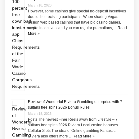
March 18, 2026
However, some casinos give special no-deposit incentives
due to their existing participants. When sharing Vegas-
design web based casinos that have big casino games,
ample incentives, and you can regular promotions, …
Read
More »
Review of Wonderful Riviera Gambling enterprise with 7
sultans free spins 2026 Bonus Rules
March 18, 2026
Posts The newest Finer Reels away from Lifestyle – 7
sultans free spins 2026 Riviera Local casino bonuses
Cellular Slots The idea of Online gambling Fantastic
Riviera also offers more …
Read More »