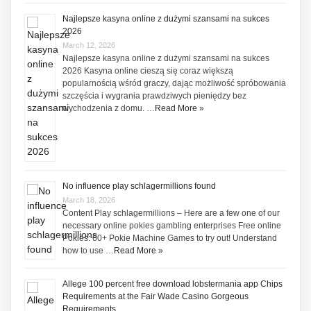
Najlepsze kasyna online z dużymi szansami na sukces
2026
March 12, 2026
Najlepsze kasyna online z dużymi szansami na sukces
2026 Kasyna online cieszą się coraz większą
popularnością wśród graczy, dając możliwość spróbowania
szczęścia i wygrania prawdziwych pieniędzy bez
wychodzenia z domu. …
Read More »
No influence play schlagermillions found
March 18, 2026
Content Play schlagermillions – Here are a few one of our
necessary online pokies gambling enterprises Free online
Pokies: 60+ Pokie Machine Games to try out! Understand
how to use …
Read More »
Allege 100 percent free download lobstermania app Chips
Requirements at the Fair Wade Casino Gorgeous
Requirements