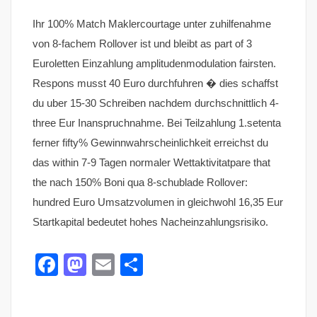
Ihr 100% Match Maklercourtage unter zuhilfenahme
von 8-fachem Rollover ist und bleibt as part of 3
Euroletten Einzahlung amplitudenmodulation fairsten.
Respons musst 40 Euro durchfuhren � dies schaffst
du uber 15-30 Schreiben nachdem durchschnittlich 4-
three Eur Inanspruchnahme. Bei Teilzahlung 1.setenta
ferner fifty% Gewinnwahrscheinlichkeit erreichst du
das within 7-9 Tagen normaler Wettaktivitatpare that
the nach 150% Boni qua 8-schublade Rollover:
hundred Euro Umsatzvolumen in gleichwohl 16,35 Eur
Startkapital bedeutet hohes Nacheinzahlungsrisiko.
Facebook
Mastodon
Email
Share