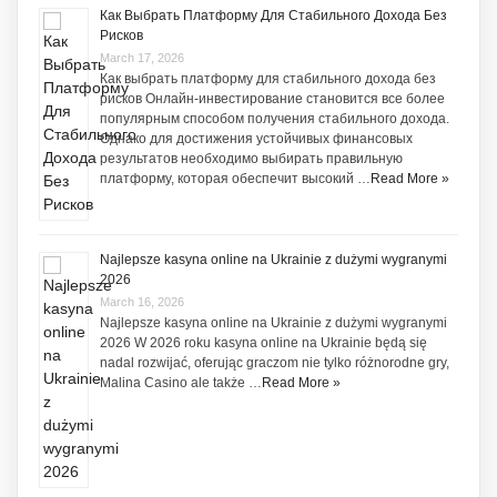
Как Выбрать Платформу Для Стабильного Дохода Без
Рисков
March 17, 2026
Как выбрать платформу для стабильного дохода без
рисков Онлайн-инвестирование становится все более
популярным способом получения стабильного дохода.
Однако для достижения устойчивых финансовых
результатов необходимо выбирать правильную
платформу, которая обеспечит высокий …
Read More »
Najlepsze kasyna online na Ukrainie z dużymi wygranymi
2026
March 16, 2026
Najlepsze kasyna online na Ukrainie z dużymi wygranymi
2026 W 2026 roku kasyna online na Ukrainie będą się
nadal rozwijać, oferując graczom nie tylko różnorodne gry,
Malina Casino ale także …
Read More »