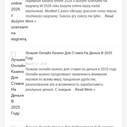
Najlepsze kasyna online 2026 z dużymi szansami na
wygraną W 2026 roku kasyna online będą nadal
ewoluować, Mostbet Casino oferując graczom coraz więcej
możliwości wygranej. Sukces gry zależy nie tylko …
Read
More »
Лучшие Онлайн Казино Для Ставок На Деньги В 2025
Году
March 17, 2026
Лучшие онлайн казино для ставок на деньги в 2025 году
Онлайн казино продолжают привлекать внимание
игроков по всему миру, предлагая удобство,
разнообразие игр и возможность зарабатывать
реальные деньги. С каждым …
Read More »