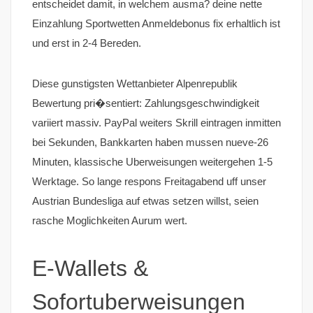
entscheidet damit, in welchem ausma? deine nette
Einzahlung Sportwetten Anmeldebonus fix erhaltlich ist
und erst in 2-4 Bereden.
Diese gunstigsten Wettanbieter Alpenrepublik
Bewertung pri�sentiert: Zahlungsgeschwindigkeit
variiert massiv. PayPal weiters Skrill eintragen inmitten
bei Sekunden, Bankkarten haben mussen nueve-26
Minuten, klassische Uberweisungen weitergehen 1-5
Werktage. So lange respons Freitagabend uff unser
Austrian Bundesliga auf etwas setzen willst, seien
rasche Moglichkeiten Aurum wert.
E-Wallets &
Sofortuberweisungen