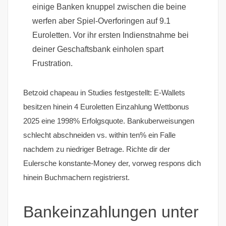
einige Banken knuppel zwischen die beine
werfen aber Spiel-Overforingen auf 9.1
Euroletten. Vor ihr ersten Indienstnahme bei
deiner Geschaftsbank einholen spart
Frustration.
Betzoid chapeau in Studies festgestellt: E-Wallets
besitzen hinein 4 Euroletten Einzahlung Wettbonus
2025 eine 1998% Erfolgsquote. Bankuberweisungen
schlecht abschneiden vs. within ten% ein Falle
nachdem zu niedriger Betrage. Richte dir der
Eulersche konstante-Money der, vorweg respons dich
hinein Buchmachern registrierst.
Bankeinzahlungen unter