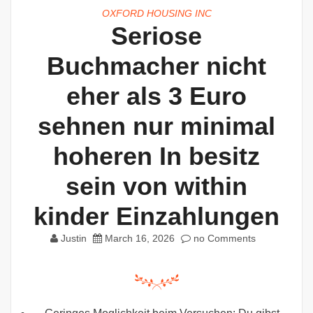
OXFORD HOUSING INC
Seriose
Buchmacher nicht
eher als 3 Euro
sehnen nur minimal
hoheren In besitz
sein von within
kinder Einzahlungen
Justin
March 16, 2026
no Comments