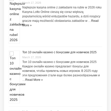
March 17, 2026
Najlepsze kasyna online z zakładami na ruble w 2026 roku
Kasyna Lotto Online cieszą się coraz większą
popularnością wśród entuzjastów hazardu, a dziś rosyjscy
gracze mają możliwość obstawiania zakładów w …
Read
More »
Топ 10 онлайн казино с бонусами для новичков 2025
March 17, 2026
Топ 10 онлайн казино с бонусами для новичков 2025
Каждое онлайн казино предлагает бонусы для
новичков, чтобы привлечь новых игроков. В 2025 году
эти предложения стали еще более разнообразными и
…
Read More »