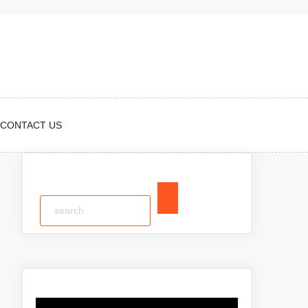
CONTACT US