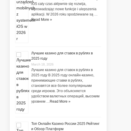
iOS cały czas aktywnie się rozwija,
wprowadzając nowe funkcje i ulepszenia
aplikacji. W 2026 roku spodziewane są …
Read More »
Лучшие казино для ставок в рублях в
2025 году
March 18, 2026
Лучшие казино для ставок в рублях в
2025 году В 2025 году онлайн-казино,
принимающие ставки в рублях,
становятся все более популярными
среди игроков. Это объясняется
удобством валютных операций, высоким
уровнем …
Read More »
Топ Онлайн Казино России 2025 Рейтинг
и Обзор Платформ