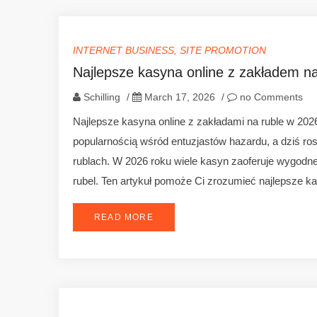
INTERNET BUSINESS, SITE PROMOTION
Najlepsze kasyna online z zakładem n
Schilling
/
March 17, 2026
/
no Comments
Najlepsze kasyna online z zakładami na ruble w 202
popularnością wśród entuzjastów hazardu, a dziś r
rublach. W 2026 roku wiele kasyn zaoferuje wygodne
rubel. Ten artykuł pomoże Ci zrozumieć najlepsze k
READ MORE