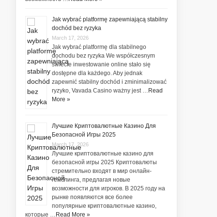
Jak wybrać platformę zapewniającą stabilny
dochód bez ryzyka
March 17, 2026
Jak wybrać platformę dla stabilnego
dochodu bez ryzyka We współczesnym
świecie inwestowanie online stało się
dostępne dla każdego. Aby jednak
zapewnić stabilny dochód i zminimalizować
ryzyko, Vavada Casino ważny jest …
Read
More »
Лучшие Криптовалютные Казино Для
Безопасной Игры 2025
March 17, 2026
Лучшие криптовалютные казино для
безопасной игры 2025 Криптовалюты
стремительно входят в мир онлайн-
гемблинга, предлагая новые
возможности для игроков. В 2025 году на
рынке появляются все более
популярные криптовалютные казино,
которые …
Read More »