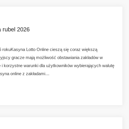
a rubel 2026
6 rokuKasyna Lotto Online cieszą się coraz większą
osyjscy gracze mają możliwość obstawiania zakładów w
 i korzystne warunki dla użytkowników wybierających walutę
asyna online z zakładami…