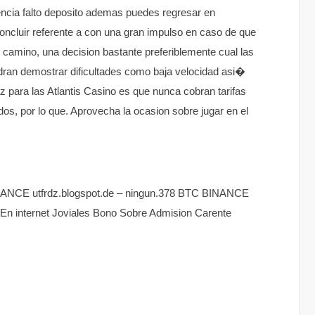
encia falto deposito ademas puedes regresar en
oncluir referente a con una gran impulso en caso de que
o camino, una decision bastante preferiblemente cual las
ran demostrar dificultades como baja velocidad asi�
 para las Atlantis Casino es que nunca cobran tarifas
s, por lo que. Aprovecha la ocasion sobre jugar en el
INANCE utfrdz.blogspot.de – ningun.378 BTC BINANCE
En internet Joviales Bono Sobre Admision Carente