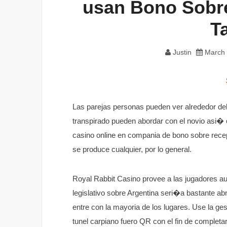
usan Bono Sobre
T
Justin
March 
Las parejas personas pueden ver alrededor del 
transpirado pueden abordar con el novio asi�
casino online en compania de bono sobre recepc
se produce cualquier, por lo general.
Royal Rabbit Casino provee a las jugadores au
legislativo sobre Argentina seri�a bastante a
entre con la mayoria de los lugares. Use la ge
tunel carpiano fuero QR con el fin de completa