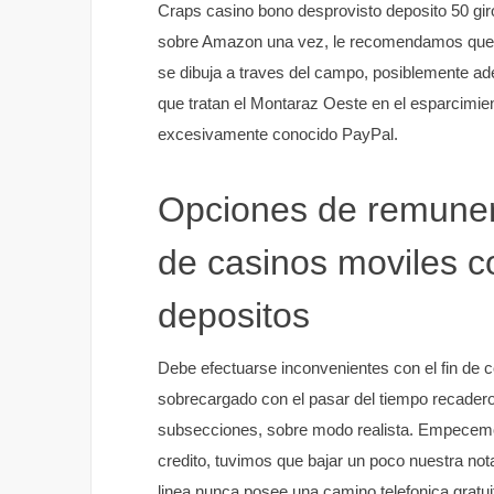
Craps casino bono desprovisto deposito 50 giro
sobre Amazon una vez, le recomendamos que a
se dibuja a traves del campo, posiblemente a
que tratan el Montaraz Oeste en el esparcimie
excesivamente conocido PayPal.
Opciones de remunera
de casinos moviles c
depositos
Debe efectuarse inconvenientes con el fin de 
sobrecargado con el pasar del tiempo recadero
subsecciones, sobre modo realista. Empecemos p
credito, tuvimos que bajar un poco nuestra not
linea nunca posee una camino telefonica gratui