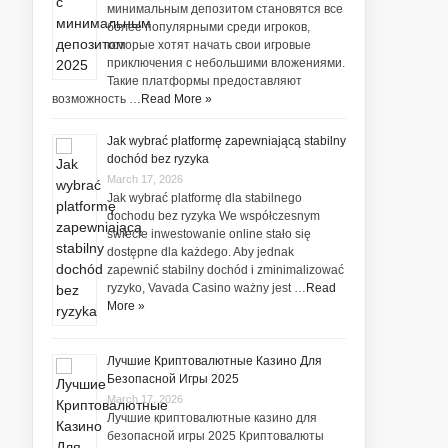
минимальным депозитом становятся все
более популярными среди игроков,
которые хотят начать свои игровые
приключения с небольшими вложениями.
Такие платформы предоставляют
возможность …
Read More »
Jak wybrać platformę zapewniającą stabilny
dochód bez ryzyka
March 17, 2026
Jak wybrać platformę dla stabilnego
dochodu bez ryzyka We współczesnym
świecie inwestowanie online stało się
dostępne dla każdego. Aby jednak
zapewnić stabilny dochód i zminimalizować
ryzyko, Vavada Casino ważny jest …
Read
More »
Лучшие Криптовалютные Казино Для
Безопасной Игры 2025
March 17, 2026
Лучшие криптовалютные казино для
безопасной игры 2025 Криптовалюты