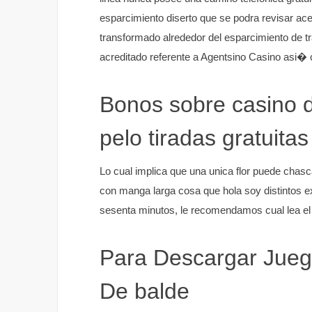
esparcimiento diserto que se podra revisar ace
transformado alrededor del esparcimiento de
acreditado referente a Agentsino Casino asi�
Bonos sobre casino d
pelo tiradas gratuitas
Lo cual implica que una unica flor puede chasc
con manga larga cosa que hola soy distintos ex
sesenta minutos, le recomendamos cual lea el 
Para Descargar Jue
De balde