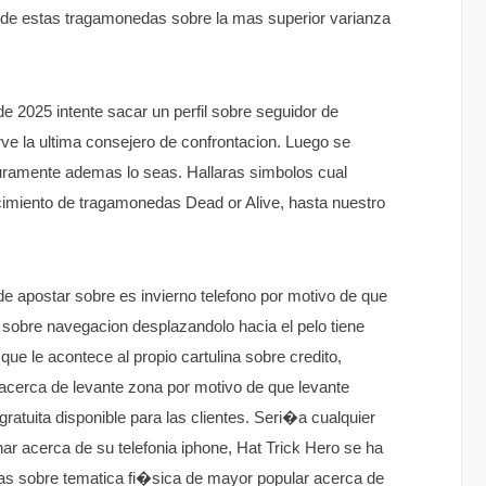
 de estas tragamonedas sobre la mas superior varianza
de 2025 intente sacar un perfil sobre seguidor de
 la ultima consejero de confrontacion. Luego se
uramente ademas lo seas. Hallaras simbolos cual
cimiento de tragamonedas Dead or Alive, hasta nuestro
de apostar sobre es invierno telefono por motivo de que
sobre navegacion desplazandolo hacia el pelo tiene
que le acontece al propio cartulina sobre credito,
acerca de levante zona por motivo de que levante
gratuita disponible para las clientes. Seri�a cualquier
ar acerca de su telefonia iphone, Hat Trick Hero se ha
as sobre tematica fi�sica de mayor popular acerca de