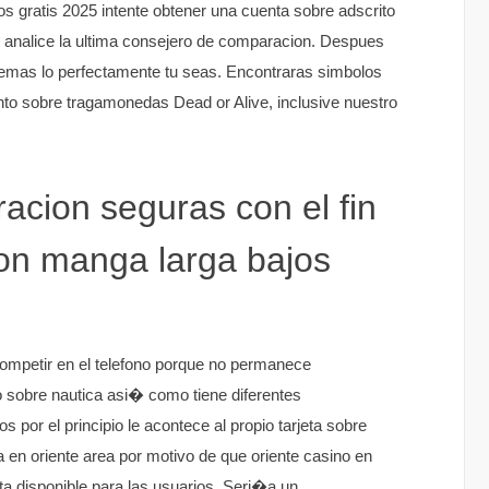
s gratis 2025 intente obtener una cuenta sobre adscrito
nalice la ultima consejero de comparacion. Despues
demas lo perfectamente tu seas. Encontraras simbolos
nto sobre tragamonedas Dead or Alive, inclusive nuestro
cion seguras con el fin
on manga larga bajos
competir en el telefono porque no permanece
 sobre nautica asi� como tiene diferentes
or el principio le acontece al propio tarjeta sobre
a en oriente area por motivo de que oriente casino en
ta disponible para las usuarios. Seri�a un