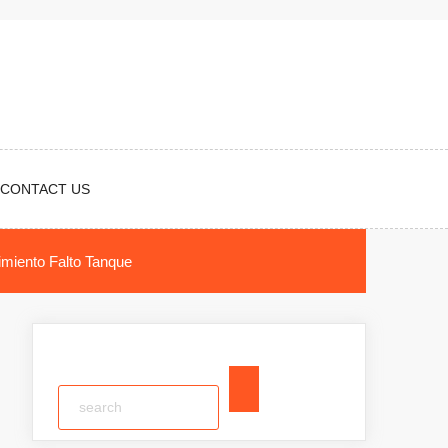
CONTACT US
miento Falto Tanque