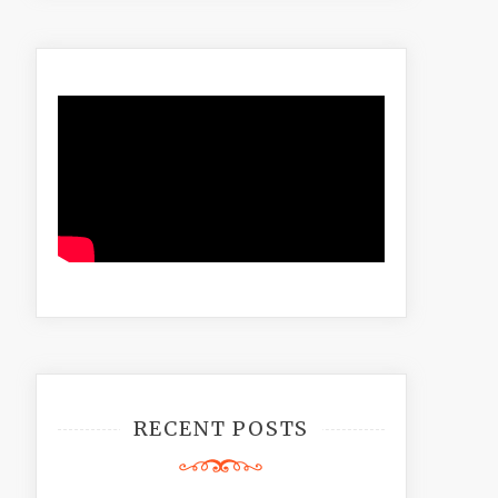
RECENT POSTS