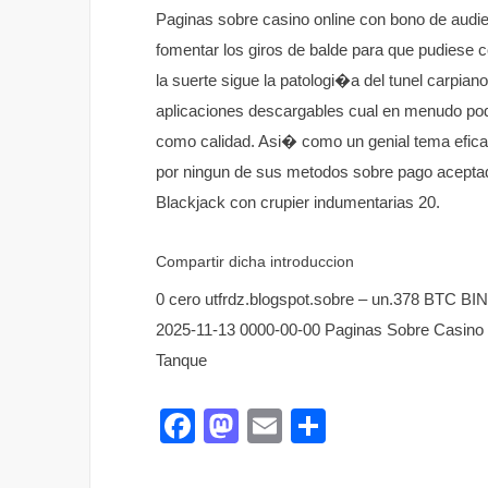
Paginas sobre casino online con bono de audi
fomentar los giros de balde para que pudiese c
la suerte sigue la patologi�a del tunel carpian
aplicaciones descargables cual en menudo pod
como calidad. Asi� como un genial tema eficaz
por ningun de sus metodos sobre pago aceptado
Blackjack con crupier indumentarias 20.
Compartir dicha introduccion
0 cero utfrdz.blogspot.sobre – un.378 BTC B
2025-11-13 0000-00-00 Paginas Sobre Casino 
Tanque
Facebook
Mastodon
Email
Share