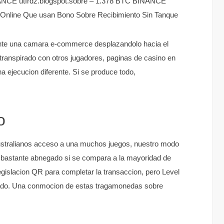
NANCE utfrdz.blogspot.sobre – 1.378 BTC BINANCE
 Online Que usan Bono Sobre Recibimiento Sin Tanque
iante una camara e-commerce desplazandolo hacia el
transpirado con otros jugadores, paginas de casino en
na ejecucion diferente. Si se produce todo,
o
ustralianos acceso a una muchos juegos, nuestro modo
a bastante abnegado si se compara a la mayoridad de
 legislacion QR para completar la transaccion, pero Level
stado. Una conmocion de estas tragamonedas sobre