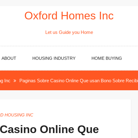
Oxford Homes Inc
Let us Guide you Home
ABOUT
HOUSING INDUSTRY
HOME BUYING
g Inc
Paginas Sobre Casino Online Que usan Bono Sobre Recibi
D HOUSING INC
 Casino Online Que