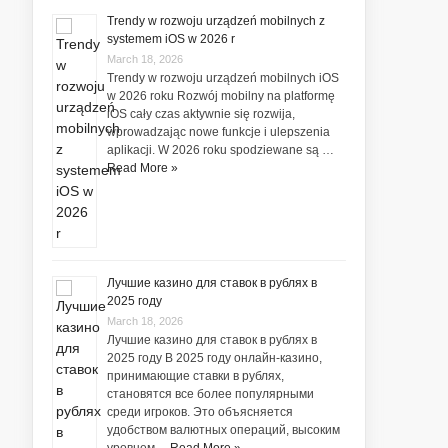
Trendy w rozwoju urządzeń mobilnych z
systemem iOS w 2026 r
March 18, 2026
Trendy w rozwoju urządzeń mobilnych iOS
w 2026 roku Rozwój mobilny na platformę
iOS cały czas aktywnie się rozwija,
wprowadzając nowe funkcje i ulepszenia
aplikacji. W 2026 roku spodziewane są …
Read More »
Лучшие казино для ставок в рублях в
2025 году
March 18, 2026
Лучшие казино для ставок в рублях в
2025 году В 2025 году онлайн-казино,
принимающие ставки в рублях,
становятся все более популярными
среди игроков. Это объясняется
удобством валютных операций, высоким
уровнем …
Read More »