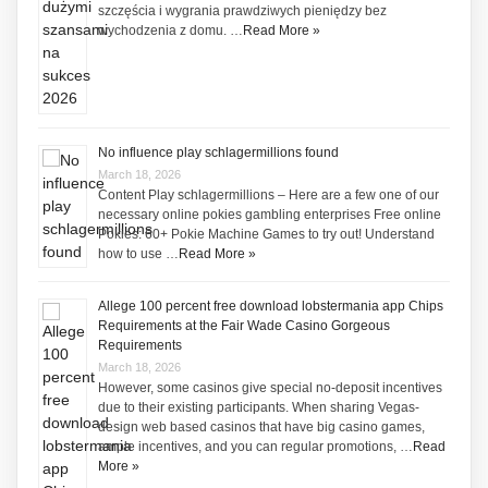
szczęścia i wygrania prawdziwych pieniędzy bez
wychodzenia z domu. …
Read More »
No influence play schlagermillions found
March 18, 2026
Content Play schlagermillions – Here are a few one of our
necessary online pokies gambling enterprises Free online
Pokies: 60+ Pokie Machine Games to try out! Understand
how to use …
Read More »
Allege 100 percent free download lobstermania app Chips
Requirements at the Fair Wade Casino Gorgeous
Requirements
March 18, 2026
However, some casinos give special no-deposit incentives
due to their existing participants. When sharing Vegas-
design web based casinos that have big casino games,
ample incentives, and you can regular promotions, …
Read
More »