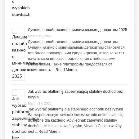
Лучшие онлайн казино с минимальным депозитом 2025
March 17, 2026
Лучшие онлайн казино с минимальным депозитом
Онлайн казино с минимальным депозитом становятся
все более популярными среди игроков, которые хотят
начать свои игровые приключения с небольшими
вложениями. Такие платформы предоставляют
возможность …
Read More »
Jak wybrać platformę zapewniającą stabilny dochód bez
ryzyka
March 17, 2026
Jak wybrać platformę dla stabilnego dochodu bez ryzyka
We współczesnym świecie inwestowanie online stało się
dostępne dla każdego. Aby jednak zapewnić stabilny
dochód i zminimalizować ryzyko, Vavada Casino ważny
jest …
Read More »