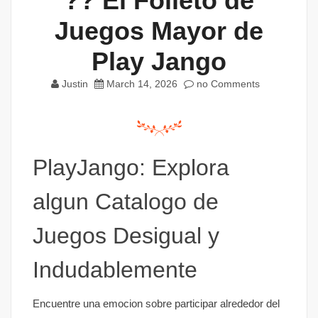
?? El Folleto de
Juegos Mayor de
Play Jango
Justin
March 14, 2026
no Comments
PlayJango: Explora
algun Catalogo de
Juegos Desigual y
Indudablemente
Encuentre una emocion sobre participar alrededor del