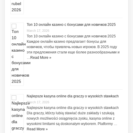
Топ 10 онлайн казино с бонусами для новичков 2025
March 17, 2026
Топ 10 онлайн казино с бонусами для новичков 2025
Каждое онлайн казино предлагает бонусы для
новичков, чтобы привлечь новых игроков. В 2025 году
эти предложения стали еще более разнообразными и
…
Read More »
Najlepsze kasyna online dla graczy o wysokich stawkach
March 17, 2026
Najlepsze kasyna online dla graczy o wysokich stawkach
Dla graczy, którzy lubią stawiać duże zakłady i szukają
nowych możliwości osiągnięcia zysku, kasyna online z
wysokimi limitami są doskonałym wyborem. Platformy …
Read More »