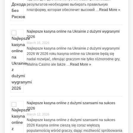
результатов необходимо выбирать правильную
платформу, которая обеспечит высокий …
Read More »
Najlepsze kasyna online na Ukrainie z dużymi wygranymi
2026
March 16, 2026
Najlepsze kasyna online na Ukrainie z dużymi wygranymi
2026 W 2026 roku kasyna online na Ukrainie będą się
nadal rozwijać, oferując graczom nie tylko różnorodne gry,
Malina Casino ale także …
Read More »
Najlepsze kasyna online z dużymi szansami na sukces
2026
March 12, 2026
Najlepsze kasyna online z dużymi szansami na sukces
2026 Kasyna online cieszą się coraz większą
popularnością wśród graczy, dając możliwość spróbowania