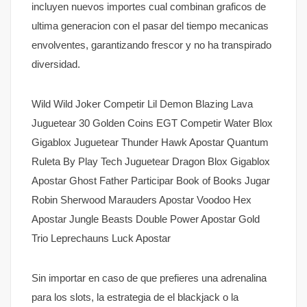
incluyen nuevos importes cual combinan graficos de
ultima generacion con el pasar del tiempo mecanicas
envolventes, garantizando frescor y no ha transpirado
diversidad.
Wild Wild Joker Competir Lil Demon Blazing Lava
Juguetear 30 Golden Coins EGT Competir Water Blox
Gigablox Juguetear Thunder Hawk Apostar Quantum
Ruleta By Play Tech Juguetear Dragon Blox Gigablox
Apostar Ghost Father Participar Book of Books Jugar
Robin Sherwood Marauders Apostar Voodoo Hex
Apostar Jungle Beasts Double Power Apostar Gold
Trio Leprechauns Luck Apostar
Sin importar en caso de que prefieres una adrenalina
para los slots, la estrategia de el blackjack o la