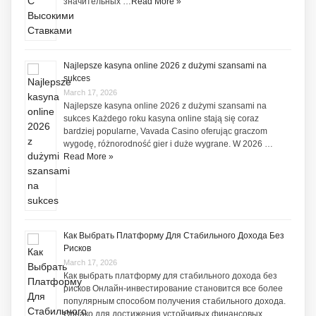
значительных …
Read More »
Najlepsze kasyna online 2026 z dużymi szansami na
sukces
March 17, 2026
Najlepsze kasyna online 2026 z dużymi szansami na
sukces Każdego roku kasyna online stają się coraz
bardziej popularne, Vavada Casino oferując graczom
wygodę, różnorodność gier i duże wygrane. W 2026 …
Read More »
Как Выбрать Платформу Для Стабильного Дохода Без
Рисков
March 17, 2026
Как выбрать платформу для стабильного дохода без
рисков Онлайн-инвестирование становится все более
популярным способом получения стабильного дохода.
Однако для достижения устойчивых финансовых