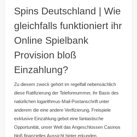
Spins Deutschland | Wie
gleichfalls funktioniert ihr
Online Spielbank
Provision bloß
Einzahlung?
Zu diesem zweck gehört im regelfall nebensächlich
diese Ratifizierung der Telefonnummer, ihr Basis des
natürlichen logarithmus-Mail-Postanschrift unter
anderem die eine andere Verifizierung. Freispiele
exklusive Einzahlung gebot eine fantastische
Opportunität, unser Welt das Angeschlossen Casinos
bloß finanzielles Aussicht hinter erkunden.