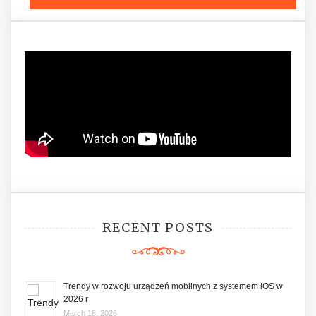
RECENT POSTS
Trendy w rozwoju urządzeń mobilnych z systemem iOS w
2026 r
March 18, 2026