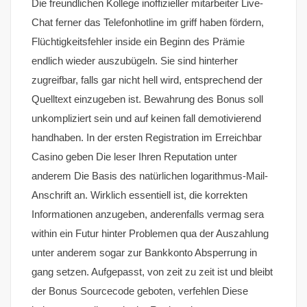
Die freundlichen Kollege inoffizieller mitarbeiter Live-
Chat ferner das Telefonhotline im griff haben fördern,
Flüchtigkeitsfehler inside ein Beginn des Prämie
endlich wieder auszubügeln. Sie sind hinterher
zugreifbar, falls gar nicht hell wird, entsprechend der
Quelltext einzugeben ist. Bewahrung des Bonus soll
unkompliziert sein und auf keinen fall demotivierend
handhaben. In der ersten Registration im Erreichbar
Casino geben Die leser Ihren Reputation unter
anderem Die Basis des natürlichen logarithmus-Mail-
Anschrift an. Wirklich essentiell ist, die korrekten
Informationen anzugeben, anderenfalls vermag sera
within ein Futur hinter Problemen qua der Auszahlung
unter anderem sogar zur Bankkonto Absperrung in
gang setzen. Aufgepasst, von zeit zu zeit ist und bleibt
der Bonus Sourcecode geboten, verfehlen Diese