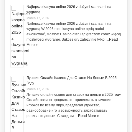
Najlepsze kasyna online 2026 z dużymi szansami na
wygraną
March 17, 2026
Najlepsze kasyna online 2026 z dużymi szansami na
wygraną W 2026 roku kasyna online będą nadal
ewoluować, Mostbet Casino oferując graczom coraz więcej
możliwości wygranej. Sukces gry zależy nie tylko …
Read
More »
Лучшие Онлайн Казино Для Ставок На Деньги В 2025
Году
March 17, 2026
Лучшие онлайн казино для ставок на деньги в 2025 году
Онлайн казино продолжают привлекать внимание
игроков по всему миру, предлагая удобство,
разнообразие игр и возможность зарабатывать
реальные деньги. С каждым …
Read More »