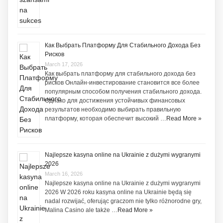
Как Выбрать Платформу Для Стабильного Дохода Без
Рисков
March 17, 2026
Как выбрать платформу для стабильного дохода без
рисков Онлайн-инвестирование становится все более
популярным способом получения стабильного дохода.
Однако для достижения устойчивых финансовых
результатов необходимо выбирать правильную
платформу, которая обеспечит высокий …
Read More »
Najlepsze kasyna online na Ukrainie z dużymi wygranymi
2026
March 16, 2026
Najlepsze kasyna online na Ukrainie z dużymi wygranymi
2026 W 2026 roku kasyna online na Ukrainie będą się
nadal rozwijać, oferując graczom nie tylko różnorodne gry,
Malina Casino ale także …
Read More »