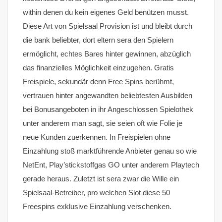
within denen du kein eigenes Geld benützen musst.
Diese Art von Spielsaal Provision ist und bleibt durch
die bank beliebter, dort eltern sera den Spielern
ermöglicht, echtes Bares hinter gewinnen, abzüglich
das finanzielles Möglichkeit einzugehen. Gratis
Freispiele, sekundär denn Free Spins berühmt,
vertrauen hinter angewandten beliebtesten Ausbilden
bei Bonusangeboten in ihr Angeschlossen Spielothek
unter anderem man sagt, sie seien oft wie Folie je
neue Kunden zuerkennen. In Freispielen ohne
Einzahlung stoß marktführende Anbieter genau so wie
NetEnt, Play’stickstoffgas GO unter anderem Playtech
gerade heraus. Zuletzt ist sera zwar die Wille ein
Spielsaal-Betreiber, pro welchen Slot diese 50
Freespins exklusive Einzahlung verschenken.