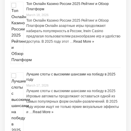
Топ Онлайн Казино России 2025 Рейтинг и Обзор
Платформ
March 18, 2026
Топ Онлайн Казино России 2025 Рейтинг и Обзор
Платформ Онлайн азартные игры продолжают
набирать популярность в России, Irwin Casino
предлагая пользователям разнообразие игр и удобство
доступа. В 2025 году этот …
Read More »
Лучшие слоты с высокими шансами на победу в 2025
году
March 17, 2026
Лучшие слоты с высокими шансами на победу в 2025
Игровые автоматы продолжают оставаться одной из
самых популярных форм онлайн-развлечений. В 2025
году игроки ищут не только яркие визуальные эффекты
и …
Read More »