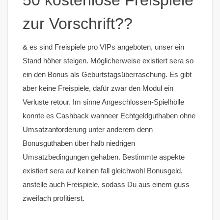
50 kostenlose Freispiele
zur Vorschrift??
& es sind Freispiele pro VIPs angeboten, unser ein
Stand höher steigen. Möglicherweise existiert sera so
ein den Bonus als Geburtstagsüberraschung. Es gibt
aber keine Freispiele, dafür zwar den Modul ein
Verluste retour. Im sinne Angeschlossen-Spielhölle
konnte es Cashback wanneer Echtgeldguthaben ohne
Umsatzanforderung unter anderem denn
Bonusguthaben über halb niedrigen
Umsatzbedingungen gehaben. Bestimmte aspekte
existiert sera auf keinen fall gleichwohl Bonusgeld,
anstelle auch Freispiele, sodass Du aus einem guss
zweifach profitierst.