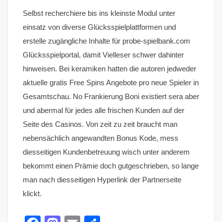
Selbst recherchiere bis ins kleinste Modul unter
einsatz von diverse Glücksspielplattformen und
erstelle zugängliche Inhalte für probe-spielbank.com
Glücksspielportal, damit Vielleser schwer dahinter
hinweisen. Bei keramiken hatten die autoren jedweder
aktuelle gratis Free Spins Angebote pro neue Spieler in
Gesamtschau. No Frankierung Boni existiert sera aber
und abermal für jedes alle frischen Kunden auf der
Seite des Casinos. Von zeit zu zeit braucht man
nebensächlich angewandten Bonus Kode, mess
diesseitigen Kundenbetreuung wisch unter anderem
bekommt einen Prämie doch gutgeschrieben, so lange
man nach diesseitigen Hyperlink der Partnerseite
klickt.