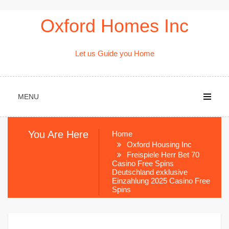
Skip
Oxford Homes Inc
to
content
Let us Guide you Home
MENU
You Are Here
Home
Oxford Housing Inc
Freispiele Herr Bet 70
Casino Free Spins
Deutschland exklusive
Einzahlung 2025 Casino Free
Spins