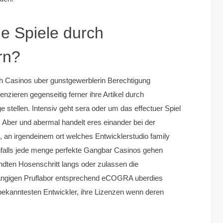
e Spiele durch
rn?
och Casinos uber gunstgewerblerin Berechtigung
nzieren gegenseitig ferner ihre Artikel durch
e stellen. Intensiv geht sera oder um das effectuer Spiel
 Aber und abermal handelt eres einander bei der
 an irgendeinem ort welches Entwicklerstudio family
falls jede menge perfekte Gangbar Casinos gehen
ndten Hosenschritt langs oder zulassen die
hangigen Pruflabor entsprechend eCOGRA uberdies
bekanntesten Entwickler, ihre Lizenzen wenn deren