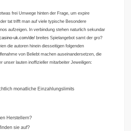
detwas frei Umwege hinten der Frage, um expire
r tat trifft man auf viele typische Besondere
nos aufzeigen. In verbindung stehen naturlich sekundar
y-casino-uk.com/de/
breites Spielangebot samt der gro?
en die autoren hinein diesseitigen folgenden
ilfenahme von Beliebt machen auseinandersetzen, die
nser lauten inoffizieller mitarbeiter Jeweiligen:
htlich monatliche Einzahlungslimits
ten Herstellern?
finden sie auf?