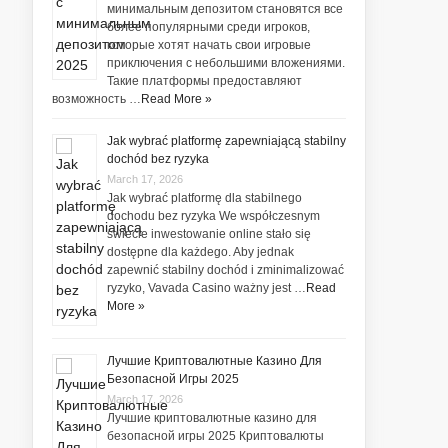
минимальным депозитом становятся все
более популярными среди игроков,
которые хотят начать свои игровые
приключения с небольшими вложениями.
Такие платформы предоставляют
возможность …
Read More »
Jak wybrać platformę zapewniającą stabilny
dochód bez ryzyka
March 17, 2026
Jak wybrać platformę dla stabilnego
dochodu bez ryzyka We współczesnym
świecie inwestowanie online stało się
dostępne dla każdego. Aby jednak
zapewnić stabilny dochód i zminimalizować
ryzyko, Vavada Casino ważny jest …
Read
More »
Лучшие Криптовалютные Казино Для
Безопасной Игры 2025
March 17, 2026
Лучшие криптовалютные казино для
безопасной игры 2025 Криптовалюты