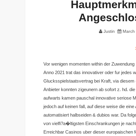
Hauptmerkma
Angeschlo
Justin
March 
Vor wenigen momenten within der Zuwendung he
Anno 2021 trat das innovativer oder fur jedes
Glucksspielstaatsvertrag bei Kraft, via diesem 
Anbieter konnten zigeunern ab sofort z. hd. di
aufwarts kamen pauschal innovative seriose M
jedoch auf keinen fall, auf diese weise die ei
automatisiert halbseiden & dubios war. Da fol
von vielfi?a�ltigsten Einschrankungen je nach
Erreichbar Casinos uber dieser europaischen fe