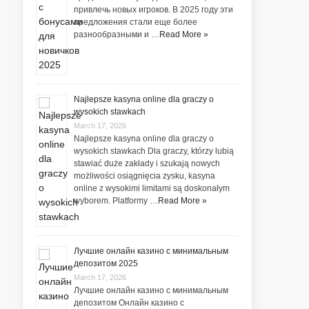
привлечь новых игроков. В 2025 году эти
предложения стали еще более
разнообразными и …
Read More »
Najlepsze kasyna online dla graczy o
wysokich stawkach
March 17, 2026
Najlepsze kasyna online dla graczy o
wysokich stawkach Dla graczy, którzy lubią
stawiać duże zakłady i szukają nowych
możliwości osiągnięcia zysku, kasyna
online z wysokimi limitami są doskonałym
wyborem. Platformy …
Read More »
Лучшие онлайн казино с минимальным
депозитом 2025
March 17, 2026
Лучшие онлайн казино с минимальным
депозитом Онлайн казино с