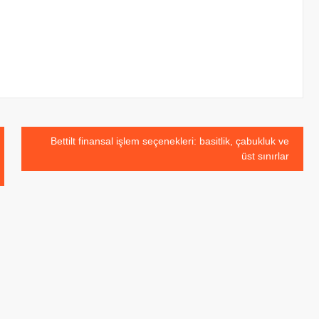
Bettilt finansal işlem seçenekleri: basitlik, çabukluk ve
üst sınırlar