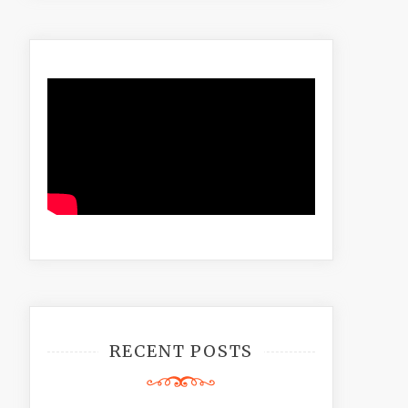
RECENT POSTS