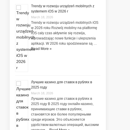
Trendy w rozwoju urządzeń mobilnych z
systemem iOS w 2026 r
March 18, 2026
Trendy w rozwoju urządzeń mobilnych iOS
w 2026 roku Rozwój mobilny na platformę
iOS cały czas aktywnie się rozwija,
wprowadzając nowe funkcje i ulepszenia
aplikacji. W 2026 roku spodziewane są …
Read More »
Лучшие казино для ставок в рублях в
2025 году
March 18, 2026
Лучшие казино для ставок в рублях в
2025 году В 2025 году онлайн-казино,
принимающие ставки в рублях,
становятся все более популярными
среди игроков. Это объясняется
удобством валютных операций, высоким
уровнем …
Read More »