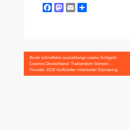
Facebook
Mastodon
Email
Share
Post
Beste schnellstes auszahlungs-casino Echtgeld
Casinos Deutschland: Traktandum Gemein…
navigation
Provider 2026 inoffizieller mitarbeiter Erprobung