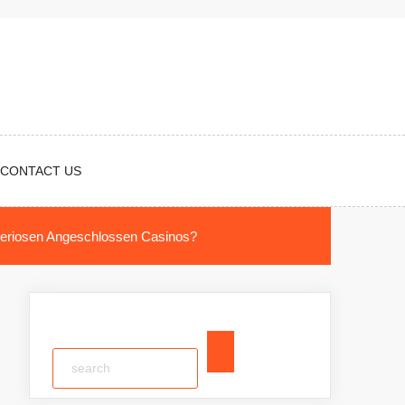
CONTACT US
seriosen Angeschlossen Casinos?