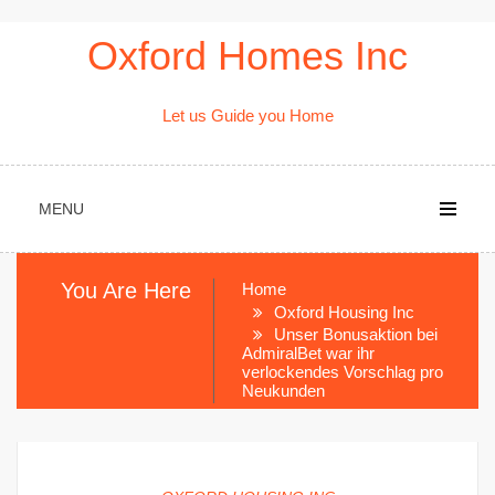
Skip
Oxford Homes Inc
to
content
Let us Guide you Home
MENU
You Are Here
Home
Oxford Housing Inc
Unser Bonusaktion bei
AdmiralBet war ihr
verlockendes Vorschlag pro
Neukunden