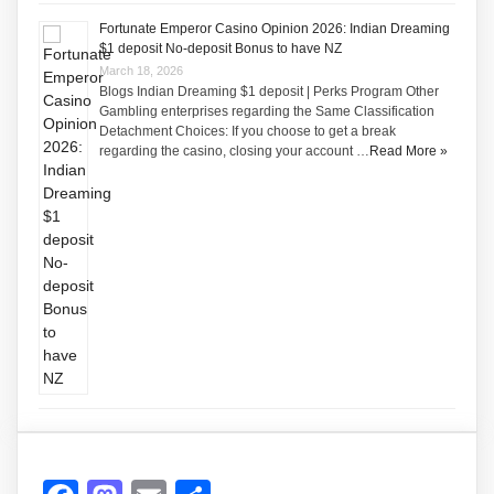
Fortunate Emperor Casino Opinion 2026: Indian Dreaming
$1 deposit No-deposit Bonus to have NZ
March 18, 2026
Blogs Indian Dreaming $1 deposit | Perks Program Other
Gambling enterprises regarding the Same Classification
Detachment Choices: If you choose to get a break
regarding the casino, closing your account …
Read More »