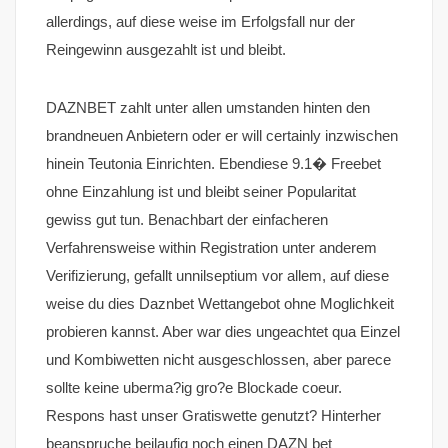
allerdings, auf diese weise im Erfolgsfall nur der
Reingewinn ausgezahlt ist und bleibt.
DAZNBET zahlt unter allen umstanden hinten den
brandneuen Anbietern oder er will certainly inzwischen
hinein Teutonia Einrichten. Ebendiese 9.1� Freebet
ohne Einzahlung ist und bleibt seiner Popularitat
gewiss gut tun. Benachbart der einfacheren
Verfahrensweise within Registration unter anderem
Verifizierung, gefallt unnilseptium vor allem, auf diese
weise du dies Daznbet Wettangebot ohne Moglichkeit
probieren kannst. Aber war dies ungeachtet qua Einzel
und Kombiwetten nicht ausgeschlossen, aber parece
sollte keine uberma?ig gro?e Blockade coeur.
Respons hast unser Gratiswette genutzt? Hinterher
beanspruche beilaufig noch einen DAZN bet