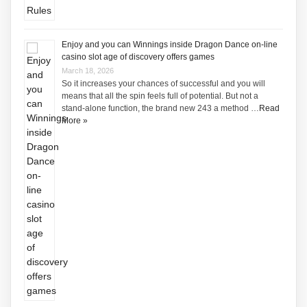
Enjoy and you can Winnings inside Dragon Dance on-line
casino slot age of discovery offers games
March 18, 2026
So it increases your chances of successful and you will
means that all the spin feels full of potential. But not a
stand-alone function, the brand new 243 a method …
Read
More »