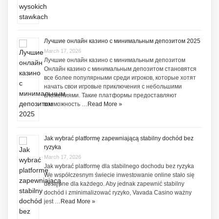
Лучшие онлайн казино с минимальным депозитом 2025
March 17, 2026
Лучшие онлайн казино с минимальным депозитом
Онлайн казино с минимальным депозитом становятся
все более популярными среди игроков, которые хотят
начать свои игровые приключения с небольшими
вложениями. Такие платформы предоставляют
возможность …
Read More »
Jak wybrać platformę zapewniającą stabilny dochód bez
ryzyka
March 17, 2026
Jak wybrać platformę dla stabilnego dochodu bez ryzyka
We współczesnym świecie inwestowanie online stało się
dostępne dla każdego. Aby jednak zapewnić stabilny
dochód i zminimalizować ryzyko, Vavada Casino ważny
jest …
Read More »