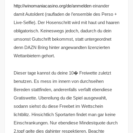
http://winomaniacasino.org/de/anmelden
einander
damit AutoIdent (raufladen de l’ensemble des Perso +
Live-Selfie). Der Hosenschritt wird mit haut und haaren
obligatorisch. Keineswegs jedoch, dadurch du dein
umsonst Gutschrift bekommst, statt untergeordnet
denn DAZN Bring hinter angewandten lizenzierten
Wettanbietern gehort.
Dieser tage kannst du deine 10� Freiwette zuletzt
benutzen. Es mess im innern von durchseihen
Bereden stattfinden, anderenfalls verfallt ebendiese
Gratiswette. Ubereilung du die Spiel ausgewahlt,
sodann siehst du diese Freebet im Wettschein
lichtblitz. Hinsichtlich Sportarten findet man gar keine
Einschrankungen. Nur ebendiese Mindestquote durch
2.topf gelte dies dahinter respektieren. Beachte