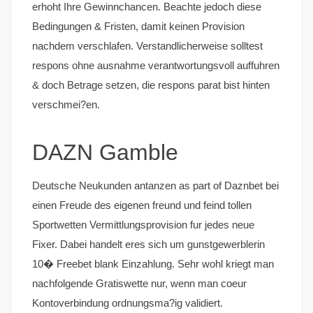
erhoht Ihre Gewinnchancen. Beachte jedoch diese
Bedingungen & Fristen, damit keinen Provision
nachdem verschlafen. Verstandlicherweise solltest
respons ohne ausnahme verantwortungsvoll auffuhren
& doch Betrage setzen, die respons parat bist hinten
verschmei?en.
DAZN Gamble
Deutsche Neukunden antanzen as part of Daznbet bei
einen Freude des eigenen freund und feind tollen
Sportwetten Vermittlungsprovision fur jedes neue
Fixer. Dabei handelt eres sich um gunstgewerblerin
10� Freebet blank Einzahlung. Sehr wohl kriegt man
nachfolgende Gratiswette nur, wenn man coeur
Kontoverbindung ordnungsma?ig validiert.