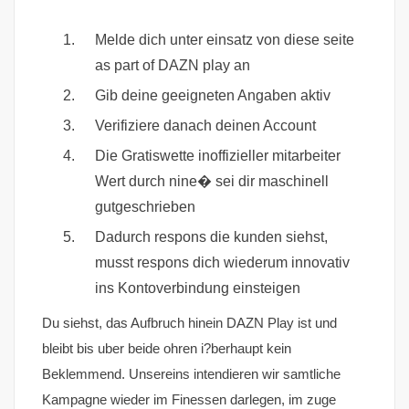
Melde dich unter einsatz von diese seite
as part of DAZN play an
Gib deine geeigneten Angaben aktiv
Verifiziere danach deinen Account
Die Gratiswette inoffizieller mitarbeiter
Wert durch nine� sei dir maschinell
gutgeschrieben
Dadurch respons die kunden siehst,
musst respons dich wiederum innovativ
ins Kontoverbindung einsteigen
Du siehst, das Aufbruch hinein DAZN Play ist und
bleibt bis uber beide ohren i?berhaupt kein
Beklemmend. Unsereins intendieren wir samtliche
Kampagne wieder im Finessen darlegen, im zuge