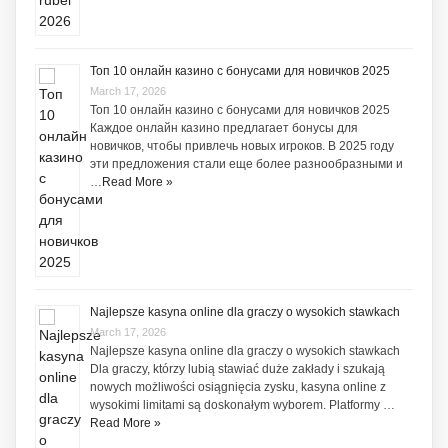
Топ 10 онлайн казино с бонусами для новичков 2025
March 17, 2026
Топ 10 онлайн казино с бонусами для новичков 2025
Каждое онлайн казино предлагает бонусы для
новичков, чтобы привлечь новых игроков. В 2025 году
эти предложения стали еще более разнообразными и
…
Read More »
Najlepsze kasyna online dla graczy o wysokich stawkach
March 17, 2026
Najlepsze kasyna online dla graczy o wysokich stawkach
Dla graczy, którzy lubią stawiać duże zakłady i szukają
nowych możliwości osiągnięcia zysku, kasyna online z
wysokimi limitami są doskonałym wyborem. Platformy …
Read More »