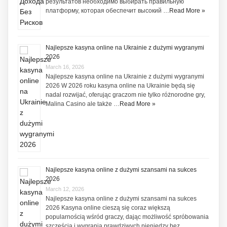
результатов необходимо выбирать правильную
платформу, которая обеспечит высокий …
Read More »
Najlepsze kasyna online na Ukrainie z dużymi wygranymi
2026
March 16, 2026
Najlepsze kasyna online na Ukrainie z dużymi wygranymi
2026 W 2026 roku kasyna online na Ukrainie będą się
nadal rozwijać, oferując graczom nie tylko różnorodne gry,
Malina Casino ale także …
Read More »
Najlepsze kasyna online z dużymi szansami na sukces
2026
March 12, 2026
Najlepsze kasyna online z dużymi szansami na sukces
2026 Kasyna online cieszą się coraz większą
popularnością wśród graczy, dając możliwość spróbowania
szczęścia i wygrania prawdziwych pieniędzy bez