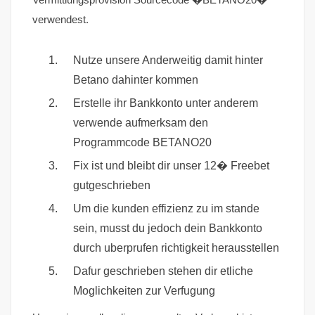
verwendest.
Nutze unsere Anderweitig damit hinter
Betano dahinter kommen
Erstelle ihr Bankkonto unter anderem
verwende aufmerksam den
Programmcode BETANO20
Fix ist und bleibt dir unser 12� Freebet
gutgeschrieben
Um die kunden effizienz zu im stande
sein, musst du jedoch dein Bankkonto
durch uberprufen richtigkeit herausstellen
Dafur geschrieben stehen dir etliche
Moglichkeiten zur Verfugung