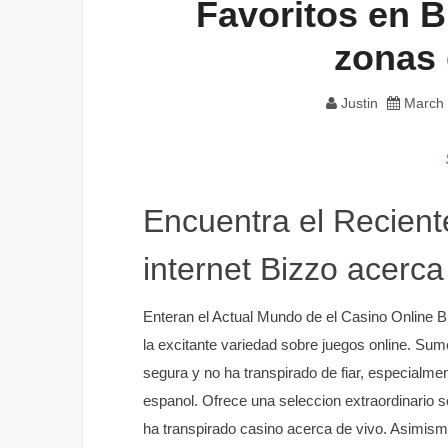
Favoritos en B
zonas
Justin
March 
Encuentra el Recien
internet Bizzo acerca
Enteran el Actual Mundo de el Casino Online 
la excitante variedad sobre juegos online. Sum
segura y no ha transpirado de fiar, especialm
espanol. Ofrece una seleccion extraordinario
ha transpirado casino acerca de vivo. Asimis