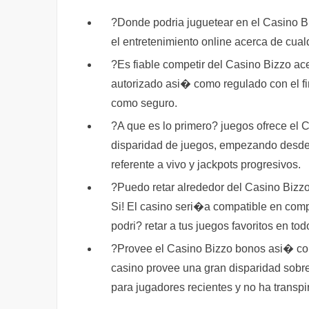
?Donde podria juguetear en el Casino 
el entretenimiento online acerca de cual
?Es fiable competir del Casino Bizzo ace
autorizado asi� como regulado con el fi
como seguro.
?A que es lo primero? juegos ofrece el 
disparidad de juegos, empezando desde 
referente a vivo y jackpots progresivos.
?Puedo retar alrededor del Casino Bizzo
Si! El casino seri�a compatible en comp
podri? retar a tus juegos favoritos en to
?Provee el Casino Bizzo bonos asi� co
casino provee una gran disparidad sobr
para jugadores recientes y no ha transpi