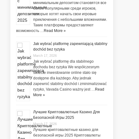
минимальным депозитом становятся все
более популярными среди игроков,
которые хотят начать свои игровые
приключения с небольшими вложениями.
Такие платформы предоставляют
возможность …
Read More »
Jak wybrać platformę zapewniającą stabilny
dochód bez ryzyka
March 17, 2026
Jak wybrać platformę dla stabilnego
dochodu bez ryzyka We współczesnym
świecie inwestowanie online stało się
dostępne dla każdego. Aby jednak
zapewnić stabilny dochód i zminimalizować
ryzyko, Vavada Casino ważny jest …
Read
More »
Лучшие Криптовалютные Казино Для
Безопасной Игры 2025
March 17, 2026
Лучшие криптовалютные казино для
безопасной игры 2025 Криптовалюты