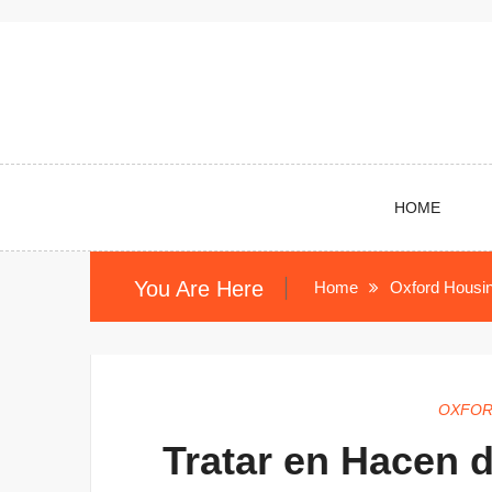
Skip
to
content
HOME
You Are Here
Home
Oxford Housin
OXFOR
Tratar en Hacen 