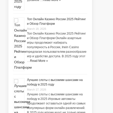
Топ Онлайн Казино России 2025 Рейтинг
и Обзор Платформ
March 18, 2026
Топ Онлайн Казино России 2025 Рейтинг
и Обзор Платформ Онлайн азартные
игры продолжают набирать
популярность в России, Irwin Casino
предлагая пользователям разнообразие
игр и удобство доступа. В 2025 году этот
…
Read More »
Лучшие слоты с высокими шансами на
победу в 2025 году
March 17, 2026
Лучшие слоты с высокими шансами на
победу в 2025 Игровые автоматы
продолжают оставаться одной из самых
популярных форм онлайн-развлечений.
В 2025 году игроки ищут не только яркие