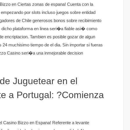
Bizzo en Ciertas zonas de espana! Cuenta con la
, empezando por slots incluso juegos sobre entidad
jugadores de Chile generosos bonos sobre recibimiento
dicho plataforma en linea seri�a fiable asi� como
 de encriptacion. Tambien es posible gozar de algun
as 24 muchisimo tiempo de el dia. Sin importar si fueras
Bizzo Casino seri�a una inmejorable decision
n de Juguetear en el
te a Portugal: ?Comienza
del Casino Bizzo en Espana! Referente a levante