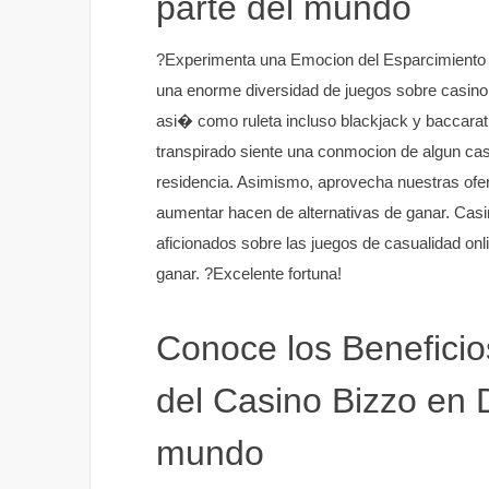
parte del mundo
?Experimenta una Emocion del Esparcimiento 
una enorme diversidad de juegos sobre casino
asi� como ruleta incluso blackjack y baccarat.
transpirado siente una conmocion de algun ca
residencia. Asimismo, aprovecha nuestras ofert
aumentar hacen de alternativas de ganar. Casi
aficionados sobre las juegos de casualidad on
ganar. ?Excelente fortuna!
Conoce los Beneficio
del Casino Bizzo en D
mundo