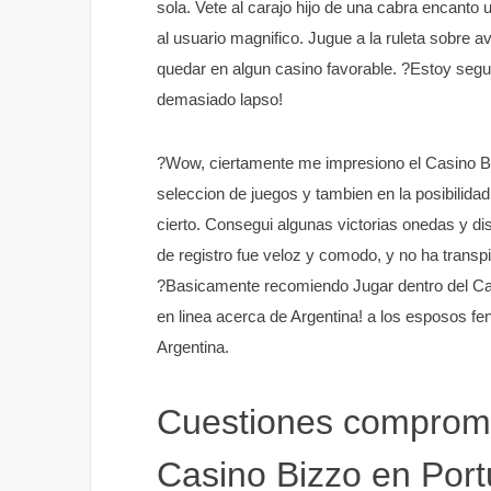
sola. Vete al carajo hijo de una cabra encanto 
al usuario magnifico. Jugue a la ruleta sobre
quedar en algun casino favorable. ?Estoy segu
demasiado lapso!
?Wow, ciertamente me impresiono el Casino Biz
seleccion de juegos y tambien en la posibilid
cierto. Consegui algunas victorias onedas y di
de registro fue veloz y comodo, y no ha transpi
?Basicamente recomiendo Jugar dentro del Cas
en linea acerca de Argentina! a los esposos fe
Argentina.
Cuestiones comprome
Casino Bizzo en Port