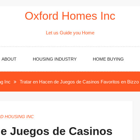
Oxford Homes Inc
Let us Guide you Home
ABOUT
HOUSING INDUSTRY
HOME BUYING
g Inc
Tratar en Hacen de Juegos de Casinos Favoritos en Bizzo
D HOUSING INC
de Juegos de Casinos