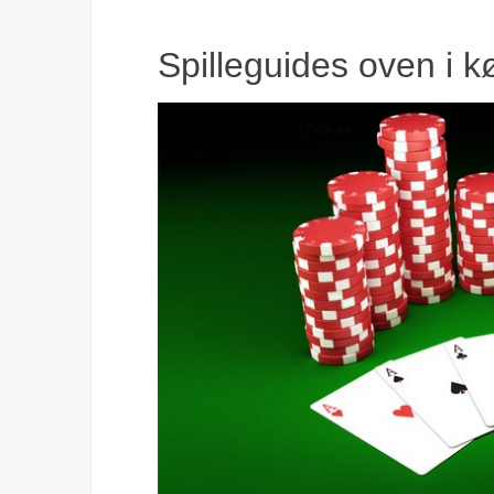
Spilleguides oven i k