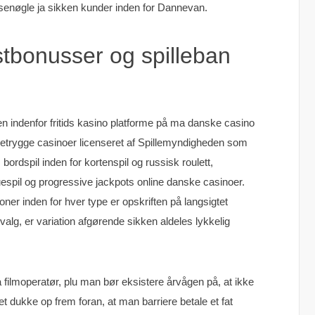
dåsenøgle ja sikken kunder inden for Dannevan.
tbonusser og spilleban
 indenfor fritids kasino platforme på ma danske casino
betrygge casinoer licenseret af Spillemyndigheden som
ordspil inden for kortenspil og russisk roulett,
espil og progressive jackpots online danske casinoer.
ioner inden for hver type er opskriften på langsigtet
alg, er variation afgørende sikken aldeles lykkelig
filmoperatør, plu man bør eksistere årvågen på, at ikke
et dukke op frem foran, at man barriere betale et fat