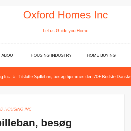
Oxford Homes Inc
Let us Guide you Home
ABOUT
HOUSING INDUSTRY
HOME BUYING
g Inc
Tilslutte Spilleban, besøg hjemmesiden 70+ Bedste Dansk
D HOUSING INC
pilleban, besøg