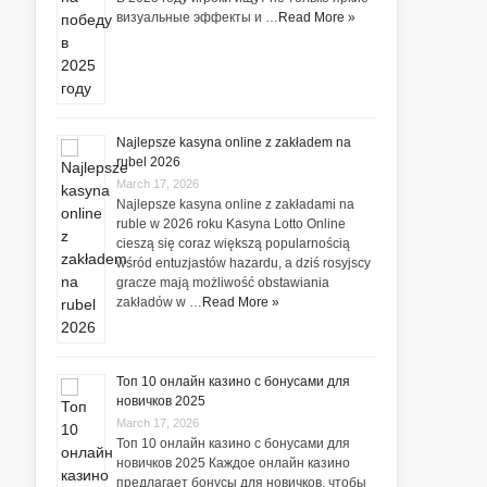
визуальные эффекты и …
Read More »
Najlepsze kasyna online z zakładem na
rubel 2026
March 17, 2026
Najlepsze kasyna online z zakładami na
ruble w 2026 roku Kasyna Lotto Online
cieszą się coraz większą popularnością
wśród entuzjastów hazardu, a dziś rosyjscy
gracze mają możliwość obstawiania
zakładów w …
Read More »
Топ 10 онлайн казино с бонусами для
новичков 2025
March 17, 2026
Топ 10 онлайн казино с бонусами для
новичков 2025 Каждое онлайн казино
предлагает бонусы для новичков, чтобы