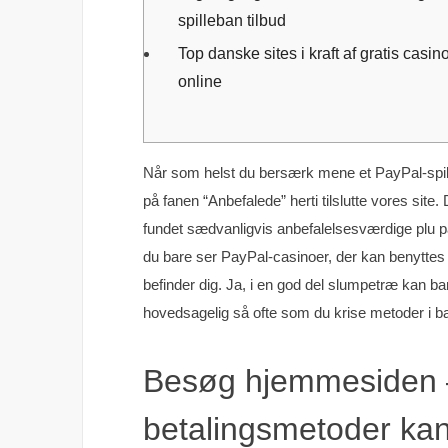
spilleban tilbud
Top danske sites i kraft af gratis casin
online
Når som helst du bersærk mene et PayPal-spille
på fanen “Anbefalede” herti tilslutte vores sit
fundet sædvanligvis anbefalelsesværdige plu pålid
du bare ser PayPal-casinoer, der kan benyttes
befinder dig.
Ja, i en god del slumpetræ kan ba
hovedsagelig så ofte som du krise metoder i b
Besøg hjemmesiden –
betalingsmetoder kan 