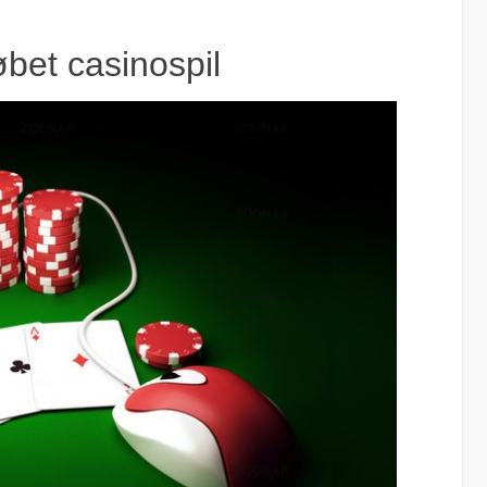
øbet casinospil