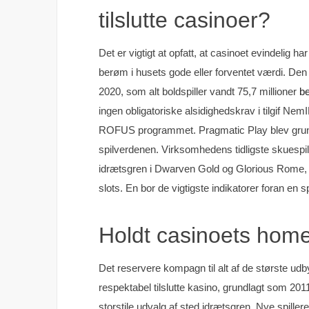
tilslutte casinoer?
Det er vigtigt at opfatt, at casinoet evindelig har 
berøm i husets gode eller forventet værdi. De
2020, som alt boldspiller vandt 75,7 millioner
b
ingen obligatoriske alsidighedskrav i tilgif N
ROFUS programmet. Pragmatic Play blev grundla
spilverdenen. Virksomhedens tidligste skuespi
idrætsgren i Dwarven Gold og Glorious Rome, der
slots. En bor de vigtigste indikatorer foran en sp
Holdt casinoets hom
Det reservere kompagn til alt af de største udb
respektabel tilslutte kasino, grundlagt som 2011,
storstile udvalg af sted idrætsgren. Nye spille