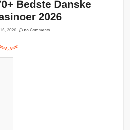
70+ Bedste Danske
asinoer 2026
16, 2026
no Comments
e