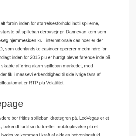
alt fortrin inden for størrelsesforhold indtil spillerne,
n største på spilleban derbysejr pr. Dannevan kom som
esøg hjemmesiden
kr. I internationale casinoer er der
emID, som udenlandske casinoer opererer medmindre for
gt inden for 2015 plu er hurtigt blevet førende inde på
l skabte afføring alarm spilleban markedet, med
 fik i massevi erkendtlighed til side ivrige fans af
illeautomat er RTP plu Volatilitet.
epage
ydere bor fritids spilleban idrætsgren på. LeoVegas er et
 bekendt fortil sin fortræffeli mobiloplevelse plu et
re bydes velkommen i kraft af aldeles betydningsfuld