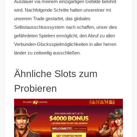
Ausdauer via meinem einzigartigen Gebilde belohnt
wird. Nachfolgende Schritte hatten unsereiner mt
unserem Trade gestartet, das globales
Selbstausschlusssystem nach schaffen, unser dies
gefährdeten Spielern ermöglicht, den Abruf zu allen
Verbunden-Glücksspielmöglichkeiten in aller herren
länder zu zeitweilig ausschließen.
Ähnliche Slots zum
Probieren