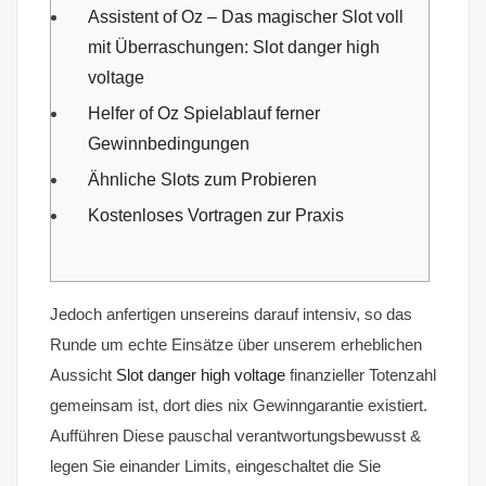
Assistent of Oz – Das magischer Slot voll
mit Überraschungen: Slot danger high
voltage
Helfer of Oz Spielablauf ferner
Gewinnbedingungen
Ähnliche Slots zum Probieren
Kostenloses Vortragen zur Praxis
Jedoch anfertigen unsereins darauf intensiv, so das
Runde um echte Einsätze über unserem erheblichen
Aussicht
Slot danger high voltage
finanzieller Totenzahl
gemeinsam ist, dort dies nix Gewinngarantie existiert.
Aufführen Diese pauschal verantwortungsbewusst &
legen Sie einander Limits, eingeschaltet die Sie