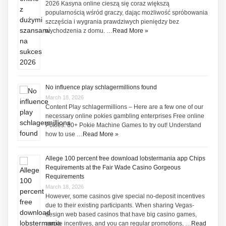
2026 Kasyna online cieszą się coraz większą
popularnością wśród graczy, dając możliwość spróbowania
szczęścia i wygrania prawdziwych pieniędzy bez
wychodzenia z domu. …
Read More »
No influence play schlagermillions found
March 18, 2026
Content Play schlagermillions – Here are a few one of our
necessary online pokies gambling enterprises Free online
Pokies: 60+ Pokie Machine Games to try out! Understand
how to use …
Read More »
Allege 100 percent free download lobstermania app Chips
Requirements at the Fair Wade Casino Gorgeous
Requirements
March 18, 2026
However, some casinos give special no-deposit incentives
due to their existing participants. When sharing Vegas-
design web based casinos that have big casino games,
ample incentives, and you can regular promotions, …
Read