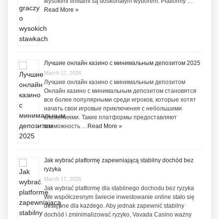
wysokimi limitami są doskonałym wyborem. Platformy …
Read More »
Лучшие онлайн казино с минимальным депозитом 2025
March 17, 2026
Лучшие онлайн казино с минимальным депозитом
Онлайн казино с минимальным депозитом становятся
все более популярными среди игроков, которые хотят
начать свои игровые приключения с небольшими
вложениями. Такие платформы предоставляют
возможность …
Read More »
Jak wybrać platformę zapewniającą stabilny dochód bez
ryzyka
March 17, 2026
Jak wybrać platformę dla stabilnego dochodu bez ryzyka
We współczesnym świecie inwestowanie online stało się
dostępne dla każdego. Aby jednak zapewnić stabilny
dochód i zminimalizować ryzyko, Vavada Casino ważny