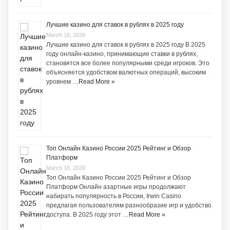
Лучшие казино для ставок в рублях в 2025 году
March 18, 2026
Лучшие казино для ставок в рублях в 2025 году В 2025
году онлайн-казино, принимающие ставки в рублях,
становятся все более популярными среди игроков. Это
объясняется удобством валютных операций, высоким
уровнем …
Read More »
Топ Онлайн Казино России 2025 Рейтинг и Обзор
Платформ
March 18, 2026
Топ Онлайн Казино России 2025 Рейтинг и Обзор
Платформ Онлайн азартные игры продолжают
набирать популярность в России, Irwin Casino
предлагая пользователям разнообразие игр и удобство
доступа. В 2025 году этот …
Read More »