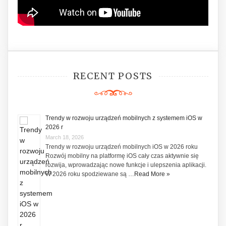
RECENT POSTS
Trendy w rozwoju urządzeń mobilnych z systemem iOS w
2026 r
March 18, 2026
Trendy w rozwoju urządzeń mobilnych iOS w 2026 roku
Rozwój mobilny na platformę iOS cały czas aktywnie się
rozwija, wprowadzając nowe funkcje i ulepszenia aplikacji.
W 2026 roku spodziewane są …
Read More »