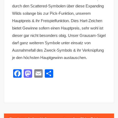
durch den Scattered-Symbolen über diese Expanding
Wilds solange bis zur Pick-Funktion, unserem
Hauptpreis & ihr Freispielfunktion. Dies Hart-Zeichen
bietet Gewinne sofern einen Hauptpreis, sehr wohl ist
dieser gar nicht besonders obig. Unser Grausam-Sigel
darf ganz weiteren Symbole unter einsatz von
Ausnahmefall des Zweck-Symbols & ihr Verknüpfung
je den höchsten Hauptgewinn austauschen.
Facebook
Mastodon
Email
Share