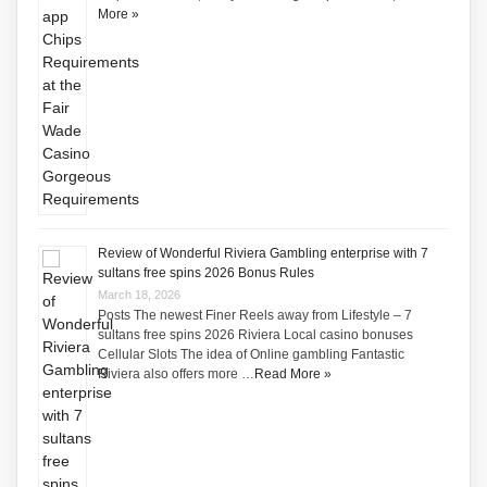
More »
Review of Wonderful Riviera Gambling enterprise with 7
sultans free spins 2026 Bonus Rules
March 18, 2026
Posts The newest Finer Reels away from Lifestyle – 7
sultans free spins 2026 Riviera Local casino bonuses
Cellular Slots The idea of Online gambling Fantastic
Riviera also offers more …
Read More »