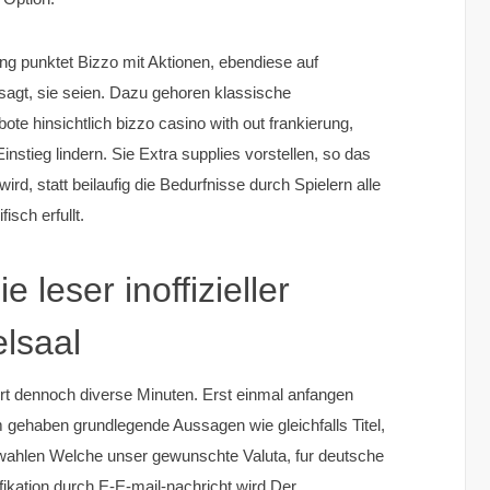
g punktet Bizzo mit Aktionen, ebendiese auf
 sagt, sie seien. Dazu gehoren klassische
te hinsichtlich bizzo casino with out frankierung,
stieg lindern. Sie Extra supplies vorstellen, so das
ird, statt beilaufig die Bedurfnisse durch Spielern alle
sch erfullt.
leser inoffizieller
elsaal
ert dennoch diverse Minuten. Erst einmal anfangen
 gehaben grundlegende Aussagen wie gleichfalls Titel,
wahlen Welche unser gewunschte Valuta, fur deutsche
fikation durch E-E-mail-nachricht wird Der