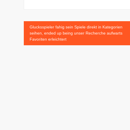
Post
Glucksspieler fahig sein Spiele direkt in Kategorien
seihen, ended up being unser Recherche aufwarts
navigation
Favoriten erleichtert