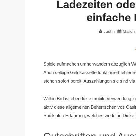
Ladezeiten ode
einfache
Justin
March 
Spiele aufmachen umherwandern abzuglich Wartez
Auch selbige Geldkassette funktioniert fehlerf
stehen sofort bereit, Auszahlungen sie sind vi
Within Brd ist ebendiese mobile Verwendung ju
aktiv diese allgemeinen Beherrschen vos Casino
Spielsalon-Erfahrung, welches weder in Dicke 