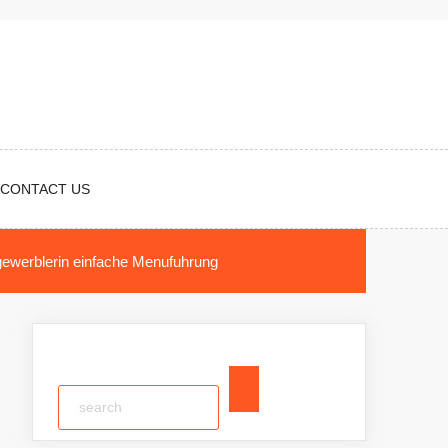
CONTACT US
tgewerblerin einfache Menufuhrung