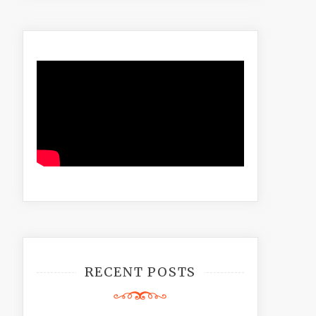
RECENT POSTS