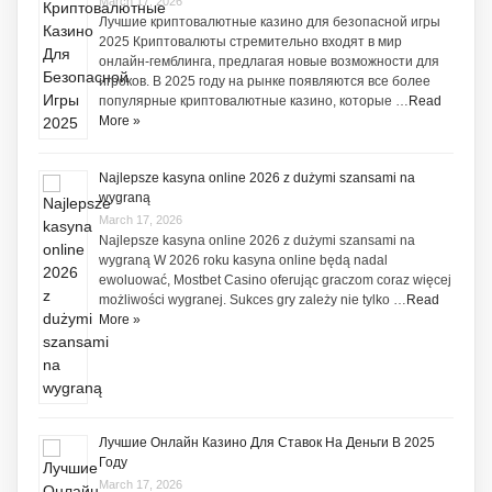
March 17, 2026
Лучшие криптовалютные казино для безопасной игры
2025 Криптовалюты стремительно входят в мир
онлайн-гемблинга, предлагая новые возможности для
игроков. В 2025 году на рынке появляются все более
популярные криптовалютные казино, которые …
Read
More »
Najlepsze kasyna online 2026 z dużymi szansami na
wygraną
March 17, 2026
Najlepsze kasyna online 2026 z dużymi szansami na
wygraną W 2026 roku kasyna online będą nadal
ewoluować, Mostbet Casino oferując graczom coraz więcej
możliwości wygranej. Sukces gry zależy nie tylko …
Read
More »
Лучшие Онлайн Казино Для Ставок На Деньги В 2025
Году
March 17, 2026