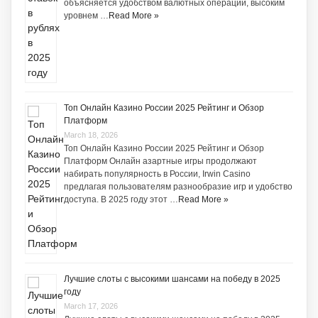
объясняется удобством валютных операций, высоким
уровнем …
Read More »
Топ Онлайн Казино России 2025 Рейтинг и Обзор
Платформ
March 18, 2026
Топ Онлайн Казино России 2025 Рейтинг и Обзор
Платформ Онлайн азартные игры продолжают
набирать популярность в России, Irwin Casino
предлагая пользователям разнообразие игр и удобство
доступа. В 2025 году этот …
Read More »
Лучшие слоты с высокими шансами на победу в 2025
году
March 17, 2026