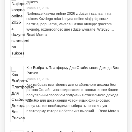
sukces
March 17, 2026
Najlepsze kasyna online 2026 z dużymi szansami na
sukces Każdego roku kasyna online stają się coraz
bardziej popularne, Vavada Casino oferując graczom
wygodę, różnorodność gier i duże wygrane. W 2026 …
Read More »
Как Выбрать Платформу Для Стабильного Дохода Без
Рисков
March 17, 2026
Как выбрать платформу для стабильного дохода без
рисков Онлайн-инвестирование становится все более
популярным способом получения стабильного дохода.
Однако для достижения устойчивых финансовых
результатов необходимо выбирать правильную
платформу, которая обеспечит высокий …
Read More »