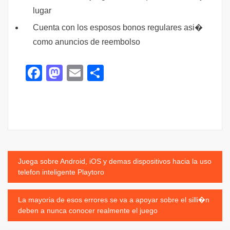
lugar
Cuenta con los esposos bonos regulares asi�
como anuncios de reembolso
Facebook
Mastodon
Email
Share
Post
Juega sobre Android, iOS y demas dispositivos hacia la uso
telefon inteligente Playtoro
navigation
La mayoria de esos errores se va a apoyar sobre el silli�n
deben a nunca conocer realmente el juego