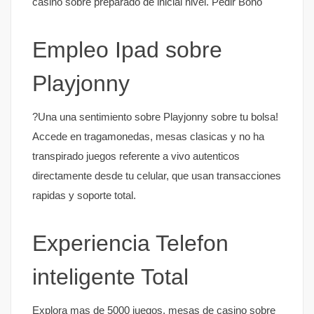
casino sobre preparado de inicial nivel. Pedir Bono
Empleo Ipad sobre
Playjonny
?Una una sentimiento sobre Playjonny sobre tu bolsa!
Accede en tragamonedas, mesas clasicas y no ha
transpirado juegos referente a vivo autenticos
directamente desde tu celular, que usan transacciones
rapidas y soporte total.
Experiencia Telefon
inteligente Total
Explora mas de 5000 juegos, mesas de casino sobre