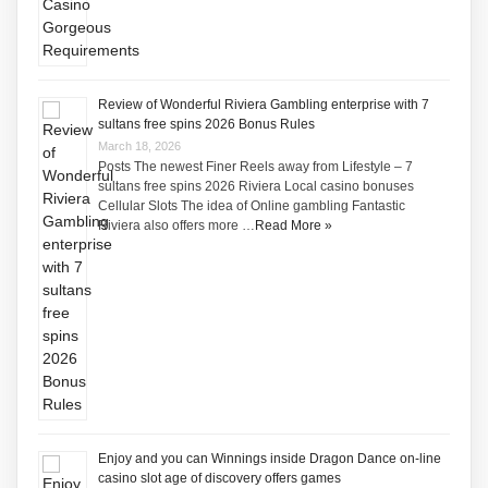
Review of Wonderful Riviera Gambling enterprise with 7
sultans free spins 2026 Bonus Rules
March 18, 2026
Posts The newest Finer Reels away from Lifestyle – 7
sultans free spins 2026 Riviera Local casino bonuses
Cellular Slots The idea of Online gambling Fantastic
Riviera also offers more …
Read More »
Enjoy and you can Winnings inside Dragon Dance on-line
casino slot age of discovery offers games