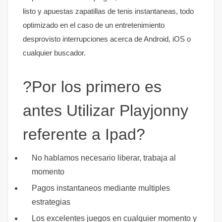
listo y apuestas zapatillas de tenis instantaneas, todo
optimizado en el caso de un entretenimiento
desprovisto interrupciones acerca de Android, iOS o
cualquier buscador.
?Por los primero es
antes Utilizar Playjonny
referente a Ipad?
No hablamos necesario liberar, trabaja al
momento
Pagos instantaneos mediante multiples
estrategias
Los excelentes juegos en cualquier momento y