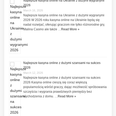
Najlepsze kasyna online na Ukrainie z dużymi wygranymi
2026
March 16, 2026
Najlepsze kasyna online na Ukrainie z dużymi wygranymi
2026 W 2026 roku kasyna online na Ukrainie będą się
nadal rozwijać, oferując graczom nie tylko różnorodne gry,
Malina Casino ale także …
Read More »
Najlepsze kasyna online z dużymi szansami na sukces
2026
March 12, 2026
Najlepsze kasyna online z dużymi szansami na sukces
2026 Kasyna online cieszą się coraz większą
popularnością wśród graczy, dając możliwość spróbowania
szczęścia i wygrania prawdziwych pieniędzy bez
wychodzenia z domu. …
Read More »