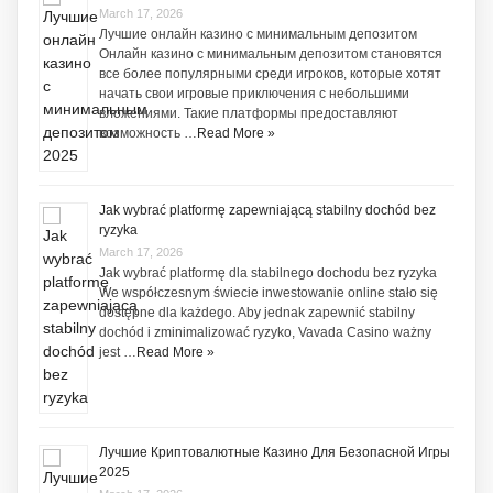
March 17, 2026
Лучшие онлайн казино с минимальным депозитом
Онлайн казино с минимальным депозитом становятся
все более популярными среди игроков, которые хотят
начать свои игровые приключения с небольшими
вложениями. Такие платформы предоставляют
возможность …
Read More »
Jak wybrać platformę zapewniającą stabilny dochód bez
ryzyka
March 17, 2026
Jak wybrać platformę dla stabilnego dochodu bez ryzyka
We współczesnym świecie inwestowanie online stało się
dostępne dla każdego. Aby jednak zapewnić stabilny
dochód i zminimalizować ryzyko, Vavada Casino ważny
jest …
Read More »
Лучшие Криптовалютные Казино Для Безопасной Игры
2025