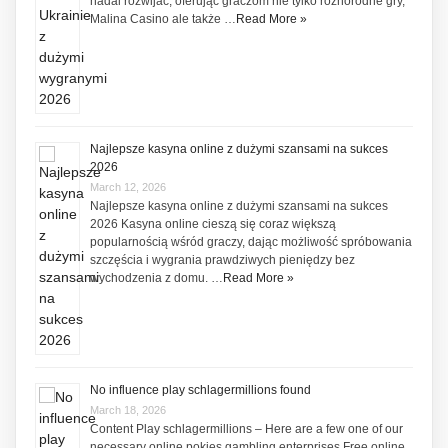
nadal rozwijać, oferując graczom nie tylko różnorodne gry,
Malina Casino ale także …
Read More »
Najlepsze kasyna online z dużymi szansami na sukces
2026
March 12, 2026
Najlepsze kasyna online z dużymi szansami na sukces
2026 Kasyna online cieszą się coraz większą
popularnością wśród graczy, dając możliwość spróbowania
szczęścia i wygrania prawdziwych pieniędzy bez
wychodzenia z domu. …
Read More »
No influence play schlagermillions found
March 18, 2026
Content Play schlagermillions – Here are a few one of our
necessary online pokies gambling enterprises Free online