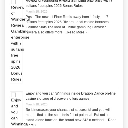
Review of Wonderful Riviera Gambling enterprise with 7
sultans free spins 2026 Bonus Rules
March 18, 2026
Posts The newest Finer Reels away from Lifestyle – 7
sultans free spins 2026 Riviera Local casino bonuses
Cellular Slots The idea of Online gambling Fantastic
Riviera also offers more …
Read More »
Enjoy and you can Winnings inside Dragon Dance on-line
casino slot age of discovery offers games
March 18, 2026
So it increases your chances of successful and you will
means that all the spin feels full of potential. But not a
stand-alone function, the brand new 243 a method …
Read
More »