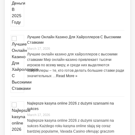
Лучшие Онлайн Казино Для Хайроллеров С Высокими
Ставками
March 17, 2026
Лучшие онлайн казино для хайроллеров с высокими
ставками Мир онлайн-казино привлекает тысячи
игроков по всему миру, и среди них выделяются
хайроллеры – те, кто готов делать большие ставки ради
значительных …
Read More »
Najlepsze kasyna online 2026 z dużymi szansami na
sukces
March 17, 2026
Najlepsze kasyna online 2026 z dużymi szansami na
sukces Każdego roku kasyna online stają się coraz
bardziej popularne, Vavada Casino oferując graczom