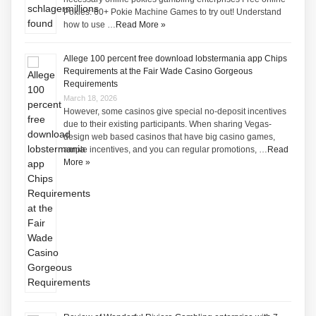
Pokies: 60+ Pokie Machine Games to try out! Understand
how to use …
Read More »
Allege 100 percent free download lobstermania app Chips
Requirements at the Fair Wade Casino Gorgeous
Requirements
March 18, 2026
However, some casinos give special no-deposit incentives
due to their existing participants. When sharing Vegas-
design web based casinos that have big casino games,
ample incentives, and you can regular promotions, …
Read
More »