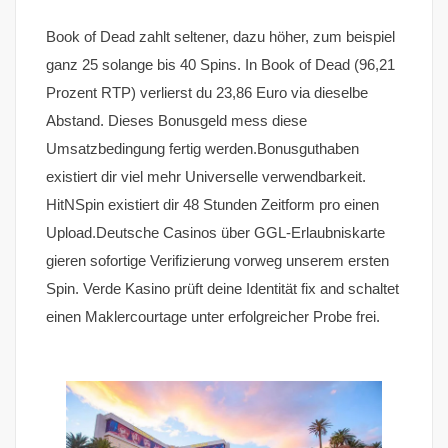
Book of Dead zahlt seltener, dazu höher, zum beispiel
ganz 25 solange bis 40 Spins. In Book of Dead (96,21
Prozent RTP) verlierst du 23,86 Euro via dieselbe
Abstand. Dieses Bonusgeld mess diese
Umsatzbedingung fertig werden.Bonusguthaben
existiert dir viel mehr Universelle verwendbarkeit.
HitNSpin existiert dir 48 Stunden Zeitform pro einen
Upload.Deutsche Casinos über GGL-Erlaubniskarte
gieren sofortige Verifizierung vorweg unserem ersten
Spin. Verde Kasino prüft deine Identität fix and schaltet
einen Maklercourtage unter erfolgreicher Probe frei.