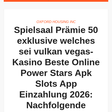
OXFORD HOUSING INC
Spielsaal Prämie 50
exklusive welches
sei vulkan vegas-
Kasino Beste Online
Power Stars Apk
Slots App
Einzahlung 2026:
Nachfolgende