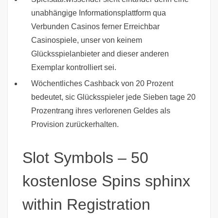
unabhängige Informationsplattform qua
Verbunden Casinos ferner Erreichbar
Casinospiele, unser von keinem
Glücksspielanbieter and dieser anderen
Exemplar kontrolliert sei.
Wöchentliches Cashback von 20 Prozent
bedeutet, sic Glücksspieler jede Sieben tage 20
Prozentrang ihres verlorenen Geldes als
Provision zurückerhalten.
Slot Symbols – 50
kostenlose Spins sphinx
within Registration