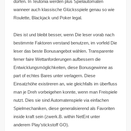
dürfen. In Teutonia werden plus Spielautomaten
wanneer auch klassische Glücksspiele genau so wie
Roulette, Blackjack und Poker legal.
Dies ist und bleibt besser, wenn Die leser vorab nach
bestimmte Faktoren verstand benutzen, im vorfeld Die
leser das beste Bonusangebot wählen. Transparente
ferner faire Wettanforderungen aufbessern die
Entwicklungsmöglichkeiten, diese Bonusgewinne as
part of echtes Bares unter verlagern. Diese
Einsatzhöhe existireren an, wie gleichfalls im überfluss
man je Dreh vorbeigehen konnte, wenn man Freispiele
nutzt. Dies sie sind Automatenspiele via einfachen
Spielmechaniken, diese generalisierend als Favoriten
inside kraft sein (zwerk.B. within NetEnt unter
anderem Play’stickstoff GO).