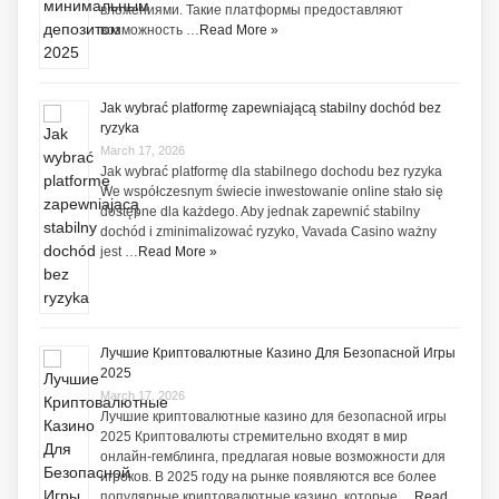
вложениями. Такие платформы предоставляют
возможность …
Read More »
Jak wybrać platformę zapewniającą stabilny dochód bez
ryzyka
March 17, 2026
Jak wybrać platformę dla stabilnego dochodu bez ryzyka
We współczesnym świecie inwestowanie online stało się
dostępne dla każdego. Aby jednak zapewnić stabilny
dochód i zminimalizować ryzyko, Vavada Casino ważny
jest …
Read More »
Лучшие Криптовалютные Казино Для Безопасной Игры
2025
March 17, 2026
Лучшие криптовалютные казино для безопасной игры
2025 Криптовалюты стремительно входят в мир
онлайн-гемблинга, предлагая новые возможности для
игроков. В 2025 году на рынке появляются все более
популярные криптовалютные казино, которые …
Read