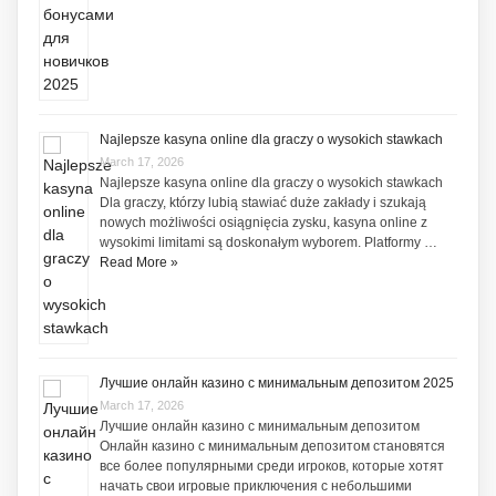
Najlepsze kasyna online dla graczy o wysokich stawkach
March 17, 2026
Najlepsze kasyna online dla graczy o wysokich stawkach
Dla graczy, którzy lubią stawiać duże zakłady i szukają
nowych możliwości osiągnięcia zysku, kasyna online z
wysokimi limitami są doskonałym wyborem. Platformy …
Read More »
Лучшие онлайн казино с минимальным депозитом 2025
March 17, 2026
Лучшие онлайн казино с минимальным депозитом
Онлайн казино с минимальным депозитом становятся
все более популярными среди игроков, которые хотят
начать свои игровые приключения с небольшими