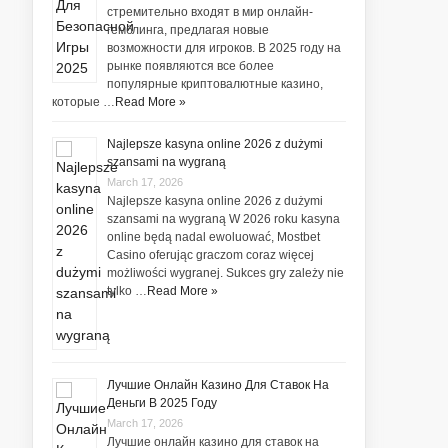
стремительно входят в мир онлайн-
гемблинга, предлагая новые
возможности для игроков. В 2025 году на
рынке появляются все более
популярные криптовалютные казино,
которые …
Read More »
Najlepsze kasyna online 2026 z dużymi
szansami na wygraną
March 17, 2026
Najlepsze kasyna online 2026 z dużymi
szansami na wygraną W 2026 roku kasyna
online będą nadal ewoluować, Mostbet
Casino oferując graczom coraz więcej
możliwości wygranej. Sukces gry zależy nie
tylko …
Read More »
Лучшие Онлайн Казино Для Ставок На
Деньги В 2025 Году
March 17, 2026
Лучшие онлайн казино для ставок на