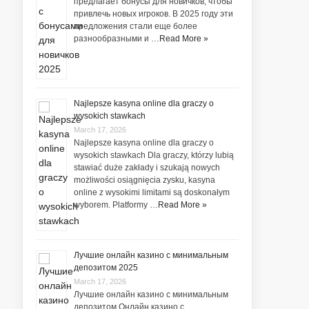
предлагает бонусы для новичков, чтобы
привлечь новых игроков. В 2025 году эти
предложения стали еще более
разнообразными и …
Read More »
Najlepsze kasyna online dla graczy o
wysokich stawkach
March 17, 2026
Najlepsze kasyna online dla graczy o
wysokich stawkach Dla graczy, którzy lubią
stawiać duże zakłady i szukają nowych
możliwości osiągnięcia zysku, kasyna
online z wysokimi limitami są doskonałym
wyborem. Platformy …
Read More »
Лучшие онлайн казино с минимальным
депозитом 2025
March 17, 2026
Лучшие онлайн казино с минимальным
депозитом Онлайн казино с