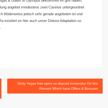
n Vegas & Gates of Olympus bekommen im griff haben.
ahlung angebot mindestens zwei Casinos untergeordnet
ch blöderweise jedoch sehr gerade angeboten ist und
Ra existiert es hier auch unser Deluxe Adaptation so
.
Slotty Vegas free spins no deposit incinerator On line
Remark Which have Offers & Bonuses