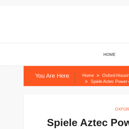
Skip
to
content
HOME
You Are Here
Home
Oxford Housin
Spiele Aztec Power d
OXFOR
Spiele Aztec Po