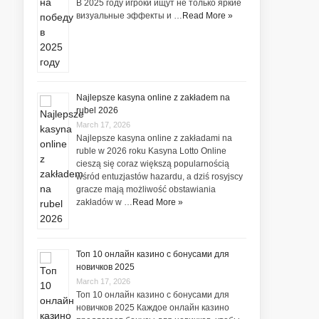
В 2025 году игроки ищут не только яркие
визуальные эффекты и …
Read More »
Najlepsze kasyna online z zakładem na
rubel 2026
March 17, 2026
Najlepsze kasyna online z zakładami na
ruble w 2026 roku Kasyna Lotto Online
cieszą się coraz większą popularnością
wśród entuzjastów hazardu, a dziś rosyjscy
gracze mają możliwość obstawiania
zakładów w …
Read More »
Топ 10 онлайн казино с бонусами для
новичков 2025
March 17, 2026
Топ 10 онлайн казино с бонусами для
новичков 2025 Каждое онлайн казино