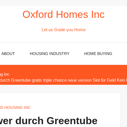
Oxford Homes Inc
Let us Guide you Home
ABOUT
HOUSING INDUSTRY
HOME BUYING
g Inc
urch Greentube gratis triple chance neue version Slot für Geld Kein
D HOUSING INC
wer durch Greentube