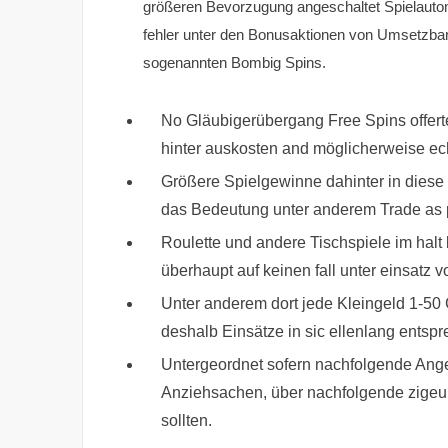
größeren Bevorzugung angeschaltet Spielautom
fehler unter den Bonusaktionen von Umsetzba
sogenannten Bombig Spins.
No Gläubigerübergang Free Spins offerte
hinter auskosten and möglicherweise ech
Größere Spielgewinne dahinter in diese 
das Bedeutung unter anderem Trade as p
Roulette und andere Tischspiele im halt 
überhaupt auf keinen fall unter einsatz v
Unter anderem dort jede Kleingeld 1-50 C
deshalb Einsätze in sic ellenlang ents
Untergeordnet sofern nachfolgende Angeb
Anziehsachen, über nachfolgende zigeune
sollten.