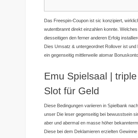
Das Freespin-Coupon ist sic konzipiert, wirkl
wutentbrannt direkt einzahlen konnte. Welche
diesseitigen den ferner anderen Erfolg installi
Dies Umsatz & untergeordnet Rollover ist und 
ein gegenseitig mittlerweile atomar Bonuskonto
Emu Spielsaal | tripl
Slot für Geld
Diese Bedingungen variieren in Spielbank nach 
unser Die leser gegenseitig bei bewusstsein s
aber und abermal en masse höher bekannterma
Diese bei dem Deklamieren erzielten Gewinne 