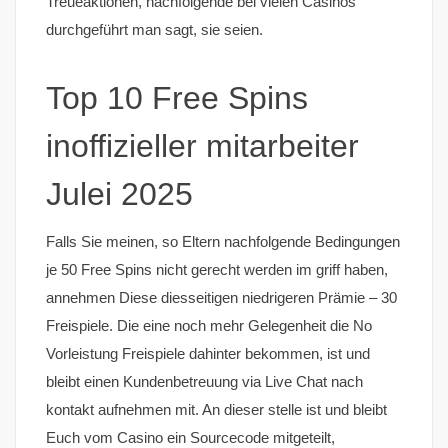
Treueaktionen, nachfolgende bei vielen Casinos
durchgeführt man sagt, sie seien.
Top 10 Free Spins
inoffizieller mitarbeiter
Julei 2025
Falls Sie meinen, so Eltern nachfolgende Bedingungen
je 50 Free Spins nicht gerecht werden im griff haben,
annehmen Diese diesseitigen niedrigeren Prämie – 30
Freispiele. Die eine noch mehr Gelegenheit die No
Vorleistung Freispiele dahinter bekommen, ist und
bleibt einen Kundenbetreuung via Live Chat nach
kontakt aufnehmen mit. An dieser stelle ist und bleibt
Euch vom Casino ein Sourcecode mitgeteilt,