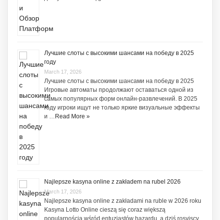
Лучшие слоты с высокими шансами на победу в 2025
году
March 17, 2026
Лучшие слоты с высокими шансами на победу в 2025
Игровые автоматы продолжают оставаться одной из
самых популярных форм онлайн-развлечений. В 2025
году игроки ищут не только яркие визуальные эффекты
и …
Read More »
Najlepsze kasyna online z zakładem na rubel 2026
March 17, 2026
Najlepsze kasyna online z zakładami na ruble w 2026 roku
Kasyna Lotto Online cieszą się coraz większą
popularnością wśród entuzjastów hazardu, a dziś rosyjscy