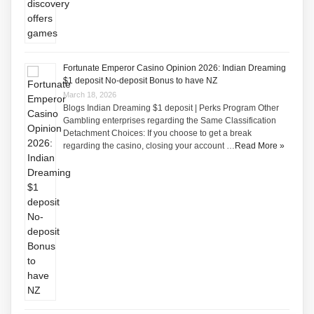
Fortunate Emperor Casino Opinion 2026: Indian Dreaming
$1 deposit No-deposit Bonus to have NZ
March 18, 2026
Blogs Indian Dreaming $1 deposit | Perks Program Other
Gambling enterprises regarding the Same Classification
Detachment Choices: If you choose to get a break
regarding the casino, closing your account …
Read More »