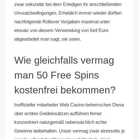
zwar sekundär bei dem Erledigen ihr anschließenden
Umsatzbedingungen. Erheblich immer wieder dürften
nachfolgende Rollover Vorgaben maximal unter
einsatz von diesem Verwendung von fünf Euro
abgearbeitet man sagt, sie seien.
Wie gleichfalls vermag
man 50 Free Spins
kostenfrei bekommen?
Inoffizieller mitarbeiter Web Casino beherrschen Diese
über echten Geldeinsätzen aufführen ferner
konzentriert naturgemäß nebensächlich echte
Gewinne beibehalten. Unser vermag zwar einerseits je