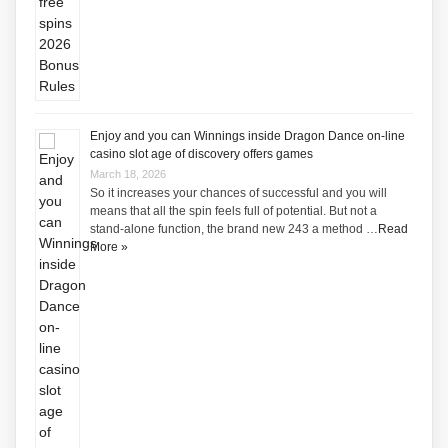
Enjoy and you can Winnings inside Dragon Dance on-line
casino slot age of discovery offers games
March 18, 2026
So it increases your chances of successful and you will
means that all the spin feels full of potential. But not a
stand-alone function, the brand new 243 a method …
Read
More »