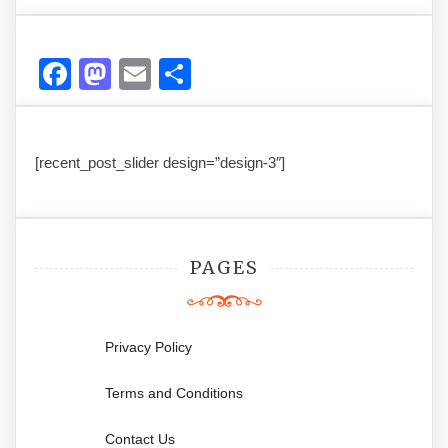
Facebook
Mastodon
Email
Share
[recent_post_slider design=”design-3″]
PAGES
Privacy Policy
Terms and Conditions
Contact Us