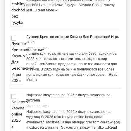
dochód i zminimalizować ryzyko, Vavada Casino ważny
jest …
Read More »
Лучшие Криптовалютные Казино Для Безопасной Игры
2025
March 17, 2026
Лучшие криптовалютные казино для безопасной игры
2025 Криптовалюты стремительно входят в мир
онлайн-гемблинга, предлагая новые возможности для
игроков. В 2025 году на рынке появляются все более
популярные криптовалютные казино, которые …
Read
More »
Najlepsze kasyna online 2026 z dużymi szansami na
wygraną
March 17, 2026
Najlepsze kasyna online 2026 z dużymi szansami na
wygraną W 2026 roku kasyna online będą nadal
ewoluować, Mostbet Casino oferując graczom coraz więcej
możliwości wygranej. Sukces gry zależy nie tylko …
Read