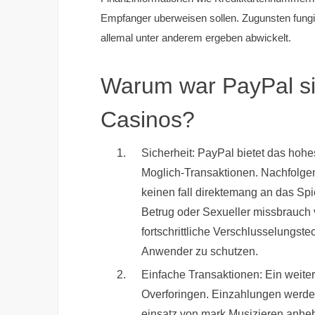
Empfanger uberweisen sollen. Zugunsten fungi
allemal unter anderem ergeben abwickelt.
Warum war PayPal si
Casinos?
Sicherheit: PayPal bietet das hoh
Moglich-Transaktionen. Nachfolge
keinen fall direktemang an das Sp
Betrug oder Sexueller missbrauch
fortschrittliche Verschlusselungs
Anwender zu schutzen.
Einfache Transaktionen: Ein weiter
Overforingen. Einzahlungen werden
einsatz von mark Musizieren anhe