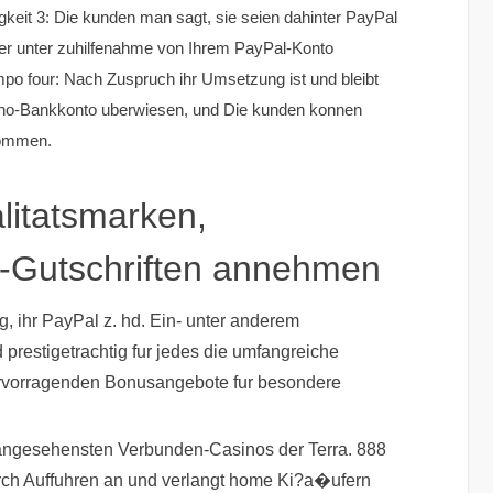
keit 3: Die kunden man sagt, sie seien dahinter PayPal
nder unter zuhilfenahme von Ihrem PayPal-Konto
empo four: Nach Zuspruch ihr Umsetzung ist und bleibt
ino-Bankkonto uberwiesen, und Die kunden konnen
kommen.
litatsmarken,
-Gutschriften annehmen
g, ihr PayPal z. hd. Ein- unter anderem
prestigetrachtig fur jedes die umfangreiche
ervorragenden Bonusangebote fur besondere
 angesehensten Verbunden-Casinos der Terra. 888
durch Auffuhren an und verlangt home Ki?a�ufern