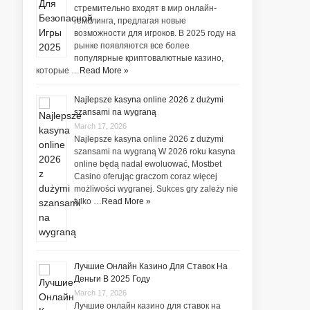
стремительно входят в мир онлайн-
гемблинга, предлагая новые
возможности для игроков. В 2025 году на
рынке появляются все более
популярные криптовалютные казино,
которые …
Read More »
Najlepsze kasyna online 2026 z dużymi
szansami na wygraną
March 17, 2026
Najlepsze kasyna online 2026 z dużymi
szansami na wygraną W 2026 roku kasyna
online będą nadal ewoluować, Mostbet
Casino oferując graczom coraz więcej
możliwości wygranej. Sukces gry zależy nie
tylko …
Read More »
Лучшие Онлайн Казино Для Ставок На
Деньги В 2025 Году
March 17, 2026
Лучшие онлайн казино для ставок на