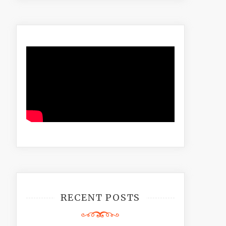
RECENT POSTS