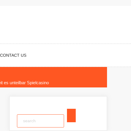
CONTACT US
it es unteilbar Spielcasino