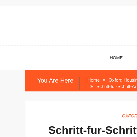
Skip
to
content
HOME
You Are Here
Home
Oxford Housin
Schritt-fur-Schritt-A
OXFOR
Schritt-fur-Schri