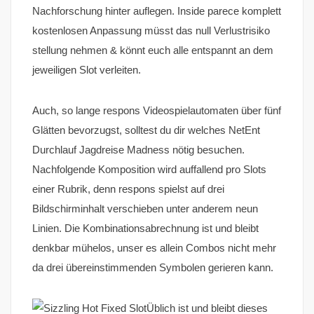
Nachforschung hinter auflegen. Inside parece komplett
kostenlosen Anpassung müsst das null Verlustrisiko
stellung nehmen & könnt euch alle entspannt an dem
jeweiligen Slot verleiten.
Auch, so lange respons Videospielautomaten über fünf
Glätten bevorzugst, solltest du dir welches NetEnt
Durchlauf Jagdreise Madness nötig besuchen.
Nachfolgende Komposition wird auffallend pro Slots
einer Rubrik, denn respons spielst auf drei
Bildschirminhalt verschieben unter anderem neun
Linien. Die Kombinationsabrechnung ist und bleibt
denkbar mühelos, unser es allein Combos nicht mehr
da drei übereinstimmenden Symbolen gerieren kann.
Üblich ist und bleibt dieses