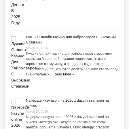
Лучшие Онлайн Казино Для Хайроллеров С Высокими
Ставками
March 17, 2026
Лучшие онлайн казино для хайроллеров с высокими
ставками Мир онлайн-казино привлекает тысячи
игроков по всему миру, и среди них выделяются
хайроллеры – те, кто готов делать большие ставки ради
значительных …
Read More »
Najlepsze kasyna online 2026 z dużymi szansami na
sukces
March 17, 2026
Najlepsze kasyna online 2026 z dużymi szansami na
sukces Każdego roku kasyna online stają się coraz
bardziej popularne, Vavada Casino oferując graczom