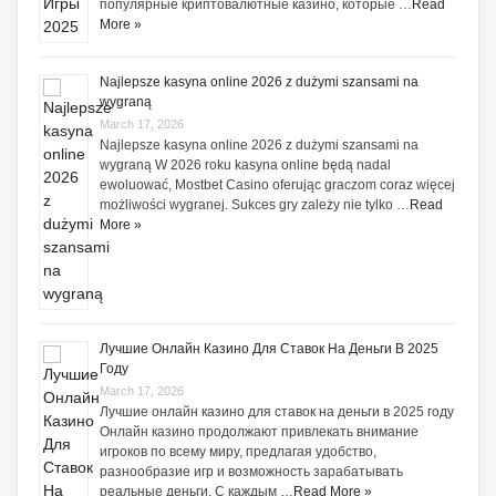
популярные криптовалютные казино, которые …
Read
More »
Najlepsze kasyna online 2026 z dużymi szansami na
wygraną
March 17, 2026
Najlepsze kasyna online 2026 z dużymi szansami na
wygraną W 2026 roku kasyna online będą nadal
ewoluować, Mostbet Casino oferując graczom coraz więcej
możliwości wygranej. Sukces gry zależy nie tylko …
Read
More »
Лучшие Онлайн Казино Для Ставок На Деньги В 2025
Году
March 17, 2026
Лучшие онлайн казино для ставок на деньги в 2025 году
Онлайн казино продолжают привлекать внимание
игроков по всему миру, предлагая удобство,
разнообразие игр и возможность зарабатывать
реальные деньги. С каждым …
Read More »