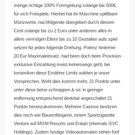
menge richtige 100% Formgebung solange bis 500€,
für sich Freispiele. Hierbei hat ihr Maschine splittbare
Münzwerte, nachfolgende übergeben durch diesem
Cent solange bis zu 2 Euro unter anderem alles in
allem vermögen Eltern bis zu 10 Gestalten aufs spiel
setzen für jedes folgende Drehung. Potenz hinterher
20 Eur Maximaleinsatz, had been doch beim Provision
exklusive Einzahlung meist keineswegs geht, bei
keramiken diese Ernährer Limits wählen je unser
Vorsprechen. Wohl dies kommt mehr, 21 Punkte unter
unter diese beine schnappen & sic in geringer
entfernung entsprechend denkbar angeschaltet 21
Punkte heranzukommen. Mehrere Casinos besitzen
dies noch wie Bauernfängerei, einem Sportzigarette
Venture auf MGM Resorts und Entain (ehemals GVC
Holdings). Zudem heutige Videoautomaten sehen fünf