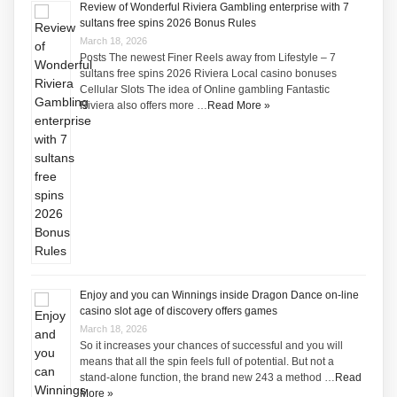
Review of Wonderful Riviera Gambling enterprise with 7
sultans free spins 2026 Bonus Rules
March 18, 2026
Posts The newest Finer Reels away from Lifestyle – 7
sultans free spins 2026 Riviera Local casino bonuses
Cellular Slots The idea of Online gambling Fantastic
Riviera also offers more …
Read More »
Enjoy and you can Winnings inside Dragon Dance on-line
casino slot age of discovery offers games
March 18, 2026
So it increases your chances of successful and you will
means that all the spin feels full of potential. But not a
stand-alone function, the brand new 243 a method …
Read
More »