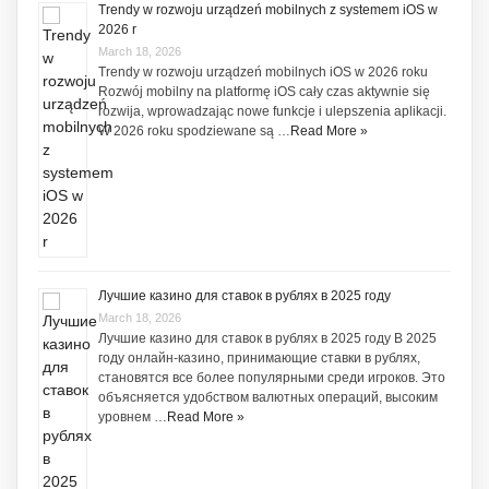
Trendy w rozwoju urządzeń mobilnych z systemem iOS w
2026 r
March 18, 2026
Trendy w rozwoju urządzeń mobilnych iOS w 2026 roku
Rozwój mobilny na platformę iOS cały czas aktywnie się
rozwija, wprowadzając nowe funkcje i ulepszenia aplikacji.
W 2026 roku spodziewane są …
Read More »
Лучшие казино для ставок в рублях в 2025 году
March 18, 2026
Лучшие казино для ставок в рублях в 2025 году В 2025
году онлайн-казино, принимающие ставки в рублях,
становятся все более популярными среди игроков. Это
объясняется удобством валютных операций, высоким
уровнем …
Read More »