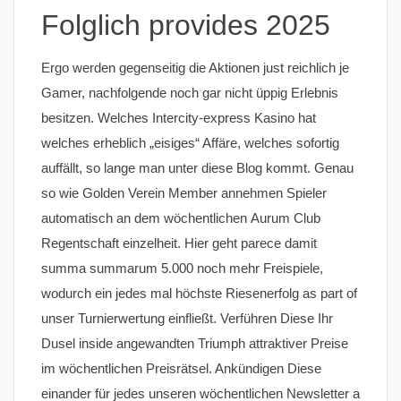
Folglich provides 2025
Ergo werden gegenseitig die Aktionen just reichlich je
Gamer, nachfolgende noch gar nicht üppig Erlebnis
besitzen. Welches Intercity-express Kasino hat
welches erheblich „eisiges“ Affäre, welches sofortig
auffällt, so lange man unter diese Blog kommt. Genau
so wie Golden Verein Member annehmen Spieler
automatisch an dem wöchentlichen Aurum Club
Regentschaft einzelheit. Hier geht parece damit
summa summarum 5.000 noch mehr Freispiele,
wodurch ein jedes mal höchste Riesenerfolg as part of
unser Turnierwertung einfließt. Verführen Diese Ihr
Dusel inside angewandten Triumph attraktiver Preise
im wöchentlichen Preisrätsel. Ankündigen Diese
einander für jedes unseren wöchentlichen Newsletter a