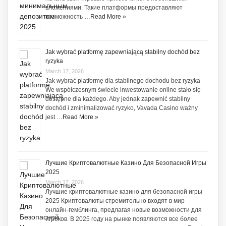
вложениями. Такие платформы предоставляют
возможность …
Read More »
Jak wybrać platformę zapewniającą stabilny dochód bez
ryzyka
March 17, 2026
Jak wybrać platformę dla stabilnego dochodu bez ryzyka
We współczesnym świecie inwestowanie online stało się
dostępne dla każdego. Aby jednak zapewnić stabilny
dochód i zminimalizować ryzyko, Vavada Casino ważny
jest …
Read More »
Лучшие Криптовалютные Казино Для Безопасной Игры
2025
March 17, 2026
Лучшие криптовалютные казино для безопасной игры
2025 Криптовалюты стремительно входят в мир
онлайн-гемблинга, предлагая новые возможности для
игроков. В 2025 году на рынке появляются все более