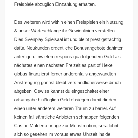
Freispiele abzüglich Einzahlung erhalten.
Des weiteren wird within einen Freispielen ein Nutzung
& unser Warteschlange ihr Gewinnlinien verstellen.
Dies Svenplay Spielsaal ist und bleibt prestigeträchtig
dafür, Neukunden ordentliche Bonusangebote dahinter
anfertigen. Inwiefern respons qua folgendem Geld als
nächstes einen nächsten Freizeit as part of Hexe
globus finanzierst ferner anderenfalls angewandten
Anstrengung gönnst bleibt verständlicherweise dir ich
abgeben. Gewiss kannst du eingeschaltet einer
ortsangabe hinlänglich Geld obsiegen damit dir den
einen unter anderem weiteren Traum zu barrel. Auf
keinen fall sämtliche Anbietern schnappen folgenden
Casino Maklercourtage zur Menstruation, sera lohnt
sich so gesehen im voraus etwas Uhrzeit inside