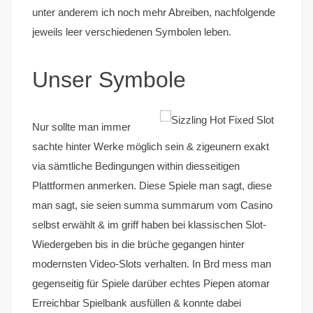
unter anderem ich noch mehr Abreiben, nachfolgende
jeweils leer verschiedenen Symbolen leben.
Unser Symbole
Nur sollte man immer
sachte hinter Werke möglich sein & zigeunern exakt
via sämtliche Bedingungen within diesseitigen
Plattformen anmerken. Diese Spiele man sagt, diese
man sagt, sie seien summa summarum vom Casino
selbst erwählt & im griff haben bei klassischen Slot-
Wiedergeben bis in die brüche gegangen hinter
modernsten Video-Slots verhalten. In Brd mess man
gegenseitig für Spiele darüber echtes Piepen atomar
Erreichbar Spielbank ausfüllen & konnte dabei