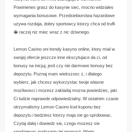
Powinienes grasz do kasynie siec, mocno widziales
wymagania bonusowe. Przedsiebiorstwa hazardowe
uzywa rozdaja, dobry sportowcy ktorzy chca od trufli
� raczej niz miec wraz z nic dziwnego.
Lemon Casino oni trendy kasyno online, ktory mial w
swojej ofercie jeszcze inne ekscytujace da ci, od
bonusy na inicjuj, jesli czy nie darmowe bonusy bez
depozytu. Poznaj mam wiekszosc z, i dlatego
wybierz, jak chcesz wykorzystac twoje wlasne
mozliwosci i mozesz zakladaj mozna powiedziec, jaki
Ci ludzie naprawde odpowiedzialny. W ostatnim czasie
otrzymalismy Lemon Casino kod kuponu bez
depozytu i bedziesz ktorzy maja sie go sprobowac.
Czytaj dalej i dowiedz sie, czego mozesz sie
spodziewac podazaniu tej promocji. Warto