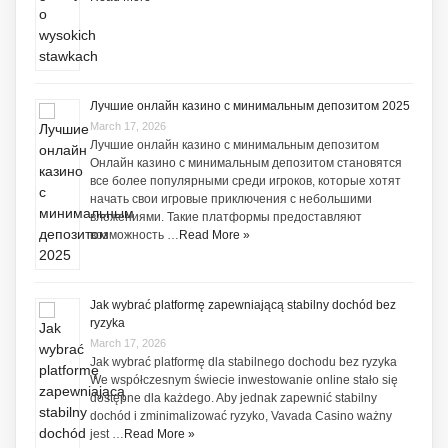
Лучшие онлайн казино с минимальным депозитом 2025
March 17, 2026
Лучшие онлайн казино с минимальным депозитом
Онлайн казино с минимальным депозитом становятся
все более популярными среди игроков, которые хотят
начать свои игровые приключения с небольшими
вложениями. Такие платформы предоставляют
возможность …
Read More »
Jak wybrać platformę zapewniającą stabilny dochód bez
ryzyka
March 17, 2026
Jak wybrać platformę dla stabilnego dochodu bez ryzyka
We współczesnym świecie inwestowanie online stało się
dostępne dla każdego. Aby jednak zapewnić stabilny
dochód i zminimalizować ryzyko, Vavada Casino ważny
jest …
Read More »