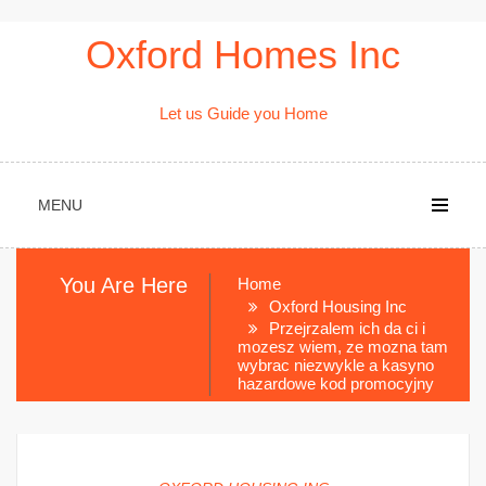
Skip
Oxford Homes Inc
to
content
Let us Guide you Home
MENU
You Are Here
Home
Oxford Housing Inc
Przejrzalem ich da ci i
mozesz wiem, ze mozna tam
wybrac niezwykle a kasyno
hazardowe kod promocyjny