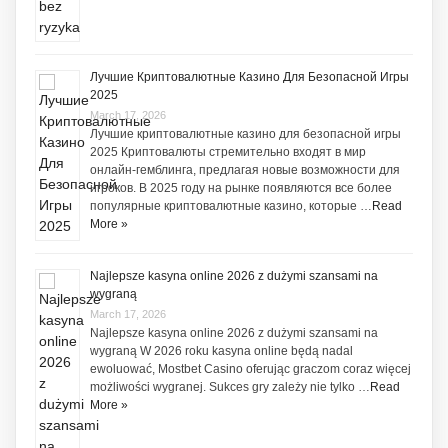
Лучшие Криптовалютные Казино Для Безопасной Игры
2025
March 17, 2026
Лучшие криптовалютные казино для безопасной игры
2025 Криптовалюты стремительно входят в мир
онлайн-гемблинга, предлагая новые возможности для
игроков. В 2025 году на рынке появляются все более
популярные криптовалютные казино, которые …
Read
More »
Najlepsze kasyna online 2026 z dużymi szansami na
wygraną
March 17, 2026
Najlepsze kasyna online 2026 z dużymi szansami na
wygraną W 2026 roku kasyna online będą nadal
ewoluować, Mostbet Casino oferując graczom coraz więcej
możliwości wygranej. Sukces gry zależy nie tylko …
Read
More »