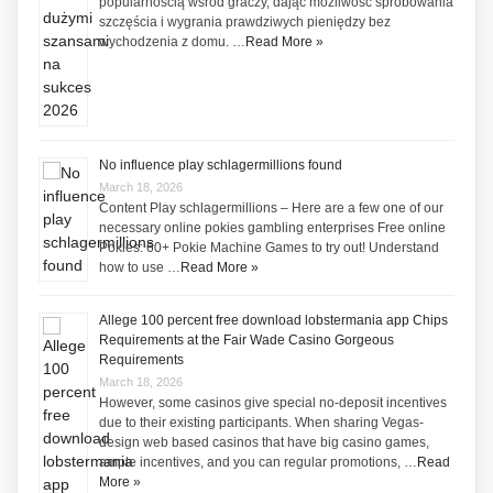
popularnością wśród graczy, dając możliwość spróbowania
szczęścia i wygrania prawdziwych pieniędzy bez
wychodzenia z domu. …
Read More »
No influence play schlagermillions found
March 18, 2026
Content Play schlagermillions – Here are a few one of our
necessary online pokies gambling enterprises Free online
Pokies: 60+ Pokie Machine Games to try out! Understand
how to use …
Read More »
Allege 100 percent free download lobstermania app Chips
Requirements at the Fair Wade Casino Gorgeous
Requirements
March 18, 2026
However, some casinos give special no-deposit incentives
due to their existing participants. When sharing Vegas-
design web based casinos that have big casino games,
ample incentives, and you can regular promotions, …
Read
More »