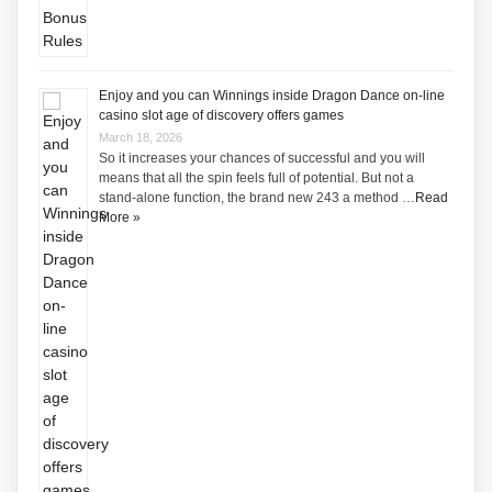
Enjoy and you can Winnings inside Dragon Dance on-line
casino slot age of discovery offers games
March 18, 2026
So it increases your chances of successful and you will
means that all the spin feels full of potential. But not a
stand-alone function, the brand new 243 a method …
Read
More »