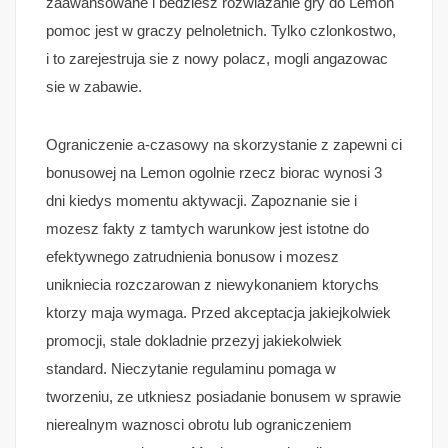
zaawansowane i bedziesz rozwiazanie gry do Lemon
pomoc jest w graczy pelnoletnich. Tylko czlonkostwo,
i to zarejestruja sie z nowy polacz, mogli angazowac
sie w zabawie.
Ograniczenie a-czasowy na skorzystanie z zapewni ci
bonusowej na Lemon ogolnie rzecz biorac wynosi 3
dni kiedys momentu aktywacji. Zapoznanie sie i
mozesz fakty z tamtych warunkow jest istotne do
efektywnego zatrudnienia bonusow i mozesz
unikniecia rozczarowan z niewykonaniem ktorychs
ktorzy maja wymaga. Przed akceptacja jakiejkolwiek
promocji, stale dokladnie przezyj jakiekolwiek
standard. Nieczytanie regulaminu pomaga w
tworzeniu, ze utkniesz posiadanie bonusem w sprawie
nierealnym waznosci obrotu lub ograniczeniem