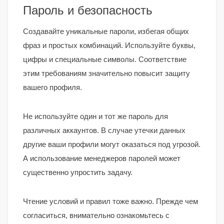
Пароль и безопасность
Создавайте уникальные пароли, избегая общих
фраз и простых комбинаций. Используйте буквы,
цифры и специальные символы. Соответствие
этим требованиям значительно повысит защиту
вашего профиля.
Не используйте один и тот же пароль для
различных аккаунтов. В случае утечки данных
другие ваши профили могут оказаться под угрозой.
А использование менеджеров паролей может
существенно упростить задачу.
Чтение условий и правил тоже важно. Прежде чем
согласиться, внимательно ознакомьтесь с