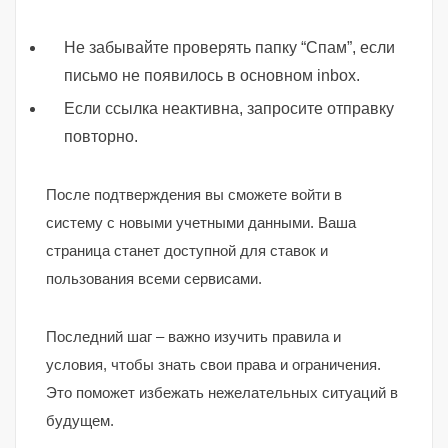
Не забывайте проверять папку “Спам”, если
письмо не появилось в основном inbox.
Если ссылка неактивна, запросите отправку
повторно.
После подтверждения вы сможете войти в
систему с новыми учетными данными. Ваша
страница станет доступной для ставок и
пользования всеми сервисами.
Последний шаг – важно изучить правила и
условия, чтобы знать свои права и ограничения.
Это поможет избежать нежелательных ситуаций в
будущем.