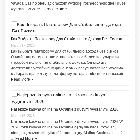
Vavada Casino oferując graczom wygodę, różnorodność gier i duże
wygrane. W 2026 …
Read More »
Как Выбрать Платформу Для Стабильного Дохода Без Рисков
March 17, 2026
Как выбрать платформу для стабильного дохода без рисков
Онлайн-инвестирование становится все более популярным
способом получения стабильного дохода. Однако для
достижения устойчивых финансовых результатов необходимо
выбирать правильную платформу, которая обеспечит высокий …
Read More »
Najlepsze kasyna online na Ukrainie z dużymi wygranymi 2026
March 16, 2026
Najlepsze kasyna online na Ukrainie z dużymi wygranymi 2026 W
2026 roku kasyna online na Ukrainie będą się nadal rozwijać,
oferując graczom nie tylko różnorodne gry, Malina Casino ale także
…
Read More »