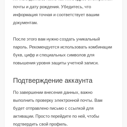
почты и дату рождения. Убедитесь, что
информация точная и соответствует вашим
документам.
После этого вам нужно создать уникальный
пароль. Рекомендуется использовать комбинации
букв, цифр и специальных символов для
повышения уровня защиты учетной записи.
Подтверждение аккаунта
По завершении внесения данных, важно
выполнить проверку электронной почты. Вам
будет отправлено письмо с ссылкой для
активации. Просто перейдите по ней, чтобы
подтвердить свой профиль.