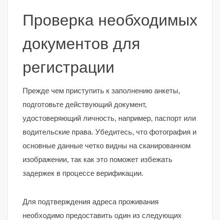
Проверка необходимых
документов для
регистрации
Прежде чем приступить к заполнению анкеты,
подготовьте действующий документ,
удостоверяющий личность, например, паспорт или
водительские права. Убедитесь, что фотография и
основные данные четко видны на сканированном
изображении, так как это поможет избежать
задержек в процессе верификации.
Для подтверждения адреса проживания
необходимо предоставить один из следующих