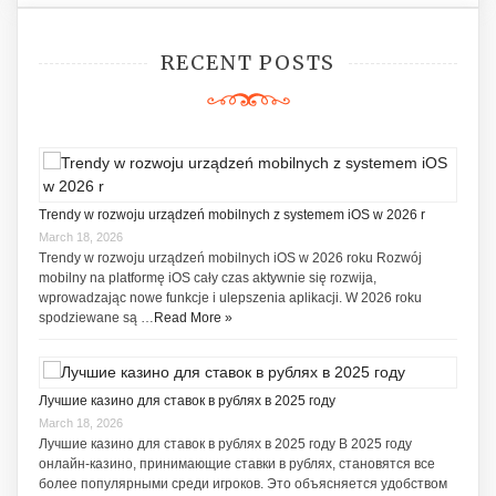
RECENT POSTS
Trendy w rozwoju urządzeń mobilnych z systemem iOS w 2026 r
March 18, 2026
Trendy w rozwoju urządzeń mobilnych iOS w 2026 roku Rozwój
mobilny na platformę iOS cały czas aktywnie się rozwija,
wprowadzając nowe funkcje i ulepszenia aplikacji. W 2026 roku
spodziewane są …
Read More »
Лучшие казино для ставок в рублях в 2025 году
March 18, 2026
Лучшие казино для ставок в рублях в 2025 году В 2025 году
онлайн-казино, принимающие ставки в рублях, становятся все
более популярными среди игроков. Это объясняется удобством