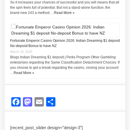
So it increases your chances of successful and you will means that all
the spin feels full of potential. But not a stand-alone function, the
brand new 243 a method …
Read More »
Fortunate Emperor Casino Opinion 2026: Indian Dreaming $1 deposit
No-deposit Bonus to have NZ
March 18, 2026
Blogs Indian Dreaming $1 deposit | Perks Program Other Gambling
enterprises regarding the Same Classification Detachment Choices: If
you choose to get a break regarding the casino, closing your account
…
Read More »
Facebook
Mastodon
Email
Share
[recent_post_slider design=”design-3″]