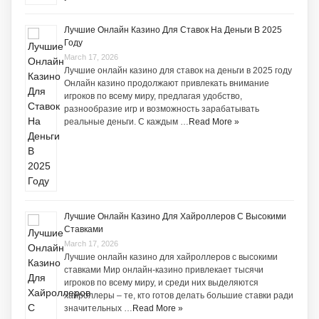
Лучшие Онлайн Казино Для Ставок На Деньги В 2025
Году
March 17, 2026
Лучшие онлайн казино для ставок на деньги в 2025 году
Онлайн казино продолжают привлекать внимание
игроков по всему миру, предлагая удобство,
разнообразие игр и возможность зарабатывать
реальные деньги. С каждым …
Read More »
Лучшие Онлайн Казино Для Хайроллеров С Высокими
Ставками
March 17, 2026
Лучшие онлайн казино для хайроллеров с высокими
ставками Мир онлайн-казино привлекает тысячи
игроков по всему миру, и среди них выделяются
хайроллеры – те, кто готов делать большие ставки ради
значительных …
Read More »