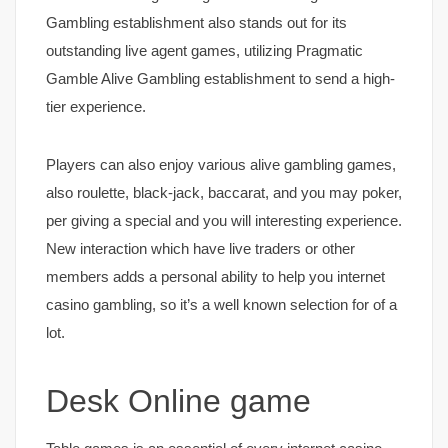
Gambling establishment also stands out for its
outstanding live agent games, utilizing Pragmatic
Gamble Alive Gambling establishment to send a high-
tier experience.
Players can also enjoy various alive gambling games,
also roulette, black-jack, baccarat, and you may poker,
per giving a special and you will interesting experience.
New interaction which have live traders or other
members adds a personal ability to help you internet
casino gambling, so it’s a well known selection for of a
lot.
Desk Online game