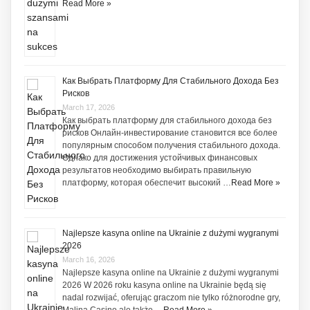
Read More »
Как Выбрать Платформу Для Стабильного Дохода Без
Рисков
March 17, 2026
Как выбрать платформу для стабильного дохода без
рисков Онлайн-инвестирование становится все более
популярным способом получения стабильного дохода.
Однако для достижения устойчивых финансовых
результатов необходимо выбирать правильную
платформу, которая обеспечит высокий …
Read More »
Najlepsze kasyna online na Ukrainie z dużymi wygranymi
2026
March 16, 2026
Najlepsze kasyna online na Ukrainie z dużymi wygranymi
2026 W 2026 roku kasyna online na Ukrainie będą się
nadal rozwijać, oferując graczom nie tylko różnorodne gry,