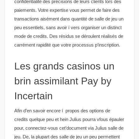
confidentialité des précisions de leurs clients lors des
paiements. Votre expertise vous permet de faire des
transactions aisément dans quantité de salle de jeu un
peu essentiels, sans avoir í vers organiser un distinct
mode de credits. Des résidus se déroulent réalisés de
carrément rapidité que votre processus p’inscription.
Les grands casinos un
brin assimilant Pay by
Incertain
Afin d’en savoir encore í propos des options de
credits quelque peu et hein Julius pourra vfous épauler
pour, connectez-vous cet’document via Julius salle de
jeu. De, la plupart des salle de jeu un peu permettent