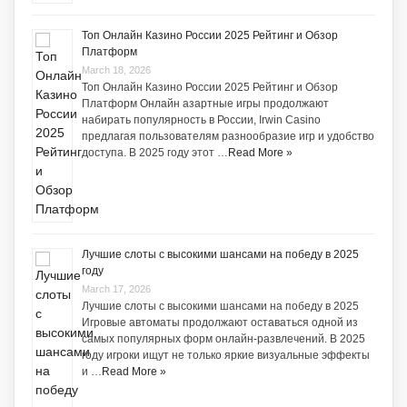
Топ Онлайн Казино России 2025 Рейтинг и Обзор
Платформ
March 18, 2026
Топ Онлайн Казино России 2025 Рейтинг и Обзор
Платформ Онлайн азартные игры продолжают
набирать популярность в России, Irwin Casino
предлагая пользователям разнообразие игр и удобство
доступа. В 2025 году этот …
Read More »
Лучшие слоты с высокими шансами на победу в 2025
году
March 17, 2026
Лучшие слоты с высокими шансами на победу в 2025
Игровые автоматы продолжают оставаться одной из
самых популярных форм онлайн-развлечений. В 2025
году игроки ищут не только яркие визуальные эффекты
и …
Read More »