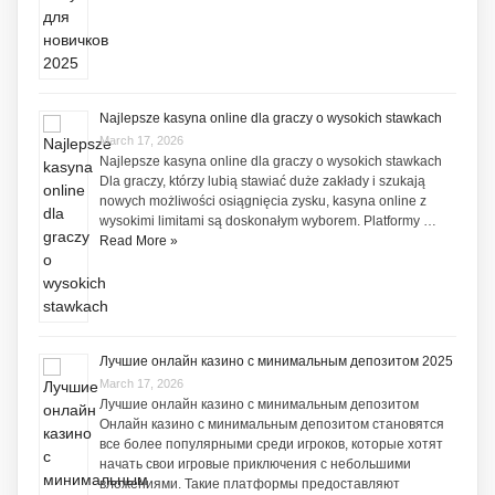
Najlepsze kasyna online dla graczy o wysokich stawkach
March 17, 2026
Najlepsze kasyna online dla graczy o wysokich stawkach
Dla graczy, którzy lubią stawiać duże zakłady i szukają
nowych możliwości osiągnięcia zysku, kasyna online z
wysokimi limitami są doskonałym wyborem. Platformy …
Read More »
Лучшие онлайн казино с минимальным депозитом 2025
March 17, 2026
Лучшие онлайн казино с минимальным депозитом
Онлайн казино с минимальным депозитом становятся
все более популярными среди игроков, которые хотят
начать свои игровые приключения с небольшими
вложениями. Такие платформы предоставляют