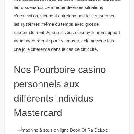
leurs scénarios de affecter diverses situations
d’destination, viennent entretenir une telle assurance
les systèmes même du temps avec grosse
rassemblement. Assurez-vous d’essayer mon support
avant avec remplir pour s’amuser, cela navigue faire
une jolie différence dans le cas de difficulté.
Nos Pourboire casino
personnels aux
différents individus
Mastercard