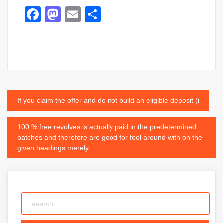
Facebook
Mastodon
Email
Share
Post
If you claim the offer and do not build an eligible deposit (i
navigation
100 % free revolves is actually paid in the predetermined
batches and therefore are good for fool around with on the
given headings merely