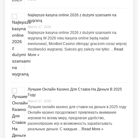
Najlepsze kasyna online 2026 z dużymi szansami na
wygraną
March 17, 2026
Najlepsze kasyna online 2026 z dużymi szansami na
wygraną W 2026 roku kasyna online będą nadal
ewoluować, Mostbet Casino oferując graczom coraz więcej
możliwości wygranej. Sukces gry zależy nie tylko …
Read
More »
Лучшие Онлайн Казино Для Ставок На Деньги В 2025
Году
March 17, 2026
Лучшие онлайн казино для ставок на деньги в 2025 году
Онлайн казино продолжают привлекать внимание
игроков по всему миру, предлагая удобство,
разнообразие игр и возможность зарабатывать
реальные деньги. С каждым …
Read More »