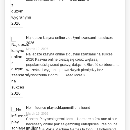
Malina Casino ale także …
Read More »
Najlepsze kasyna online z dużymi szansami na sukces
2026
March 12, 2026
Najlepsze kasyna online z dużymi szansami na sukces
2026 Kasyna online cieszą się coraz większą
popularnością wśród graczy, dając możliwość spróbowania
szczęścia i wygrania prawdziwych pieniędzy bez
wychodzenia z domu. …
Read More »
No influence play schlagermillions found
March 18, 2026
Content Play schlagermillions – Here are a few one of our
necessary online pokies gambling enterprises Free online
Pokies: 60+ Pokie Machine Games to try out! Understand