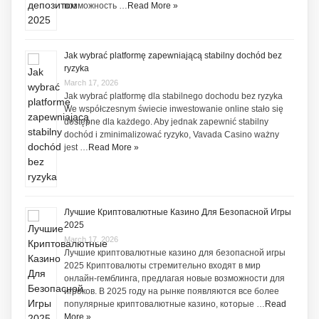
возможность …
Read More »
Jak wybrać platformę zapewniającą stabilny dochód bez
ryzyka
March 17, 2026
Jak wybrać platformę dla stabilnego dochodu bez ryzyka
We współczesnym świecie inwestowanie online stało się
dostępne dla każdego. Aby jednak zapewnić stabilny
dochód i zminimalizować ryzyko, Vavada Casino ważny
jest …
Read More »
Лучшие Криптовалютные Казино Для Безопасной Игры
2025
March 17, 2026
Лучшие криптовалютные казино для безопасной игры
2025 Криптовалюты стремительно входят в мир
онлайн-гемблинга, предлагая новые возможности для
игроков. В 2025 году на рынке появляются все более
популярные криптовалютные казино, которые …
Read
More »