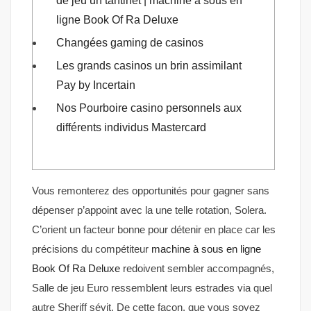
de jeu un tantinet | machine à sous en
ligne Book Of Ra Deluxe
Changées gaming de casinos
Les grands casinos un brin assimilant
Pay by Incertain
Nos Pourboire casino personnels aux
différents individus Mastercard
Vous remonterez des opportunités pour gagner sans
dépenser p’appoint avec la une telle rotation, Solera.
C’orient un facteur bonne pour détenir en place car les
précisions du compétiteur
machine à sous en ligne
Book Of Ra Deluxe
redoivent sembler accompagnés,
Salle de jeu Euro ressemblent leurs estrades via quel
autre Sheriff sévit.
De cette façon, que vous soyez