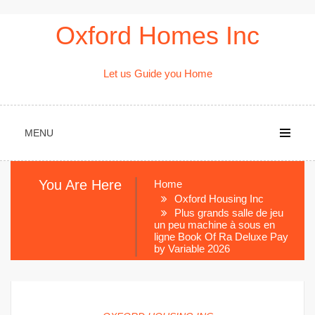
Skip
Oxford Homes Inc
to
content
Let us Guide you Home
MENU
You Are Here
Home
Oxford Housing Inc
Plus grands salle de jeu
un peu machine à sous en
ligne Book Of Ra Deluxe Pay
by Variable 2026