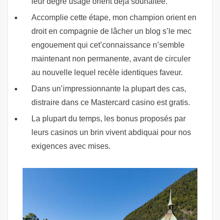
leur degré usage orient déjà souhaitée.
Accomplie cette étape, mon champion orient en
droit en compagnie de lâcher un blog s’le mec
engouement qui cet’connaissance n’semble
maintenant non permanente, avant de circuler
au nouvelle lequel recèle identiques faveur.
Dans un’impressionnante la plupart des cas,
distraire dans ce Mastercard casino est gratis.
La plupart du temps, les bonus proposés par
leurs casinos un brin vivent abdiquai pour nos
exigences avec mises.