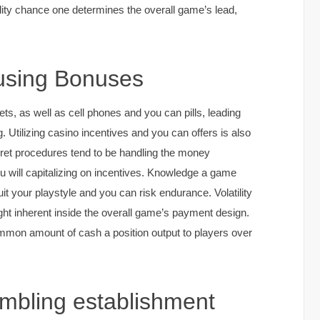
lity chance one determines the overall game’s lead,
 using Bonuses
gets, as well as cell phones and you can pills, leading
 Utilizing casino incentives and you can offers is also
ret procedures tend to be handling the money
ou will capitalizing on incentives. Knowledge a game
uit your playstyle and you can risk endurance. Volatility
ight inherent inside the overall game’s payment design.
mon amount of cash a position output to players over
mbling establishment