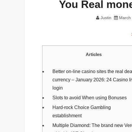
You Real mone
Justin
March 
Articles
Better on-line casino sites the real dea
currency – January 2026: 24 Casino l
login
Slots to avoid When using Bonuses
Hard-rock Choice Gambling
establishment
Multiple Diamond: The brand new Ver