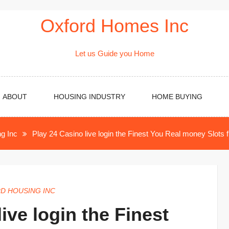
Oxford Homes Inc
Let us Guide you Home
ABOUT
HOUSING INDUSTRY
HOME BUYING
g Inc
Play 24 Casino live login the Finest You Real money Slots
D HOUSING INC
ive login the Finest