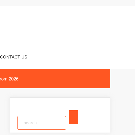
CONTACT US
 from 2026