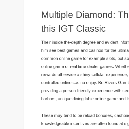
Multiple Diamond: Th
this IGT Classic
Their inside the-depth degree and evident inform
him see best games and casinos for the ultima
common online game for example slots, but som
online game or real time dealer games. Whether y
rewards otherwise a shiny cellular experience,
controlled online casino enjoy. BetRivers Gamb
providing a person-friendly experience with se
harbors, antique dining table online game and li
These may tend to be reload bonuses, cashback
knowledgeable incentives are often found at sig