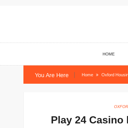
Skip
to
content
HOME
You Are Here
Home
Oxford Housin
OXFOR
Play 24 Casino l