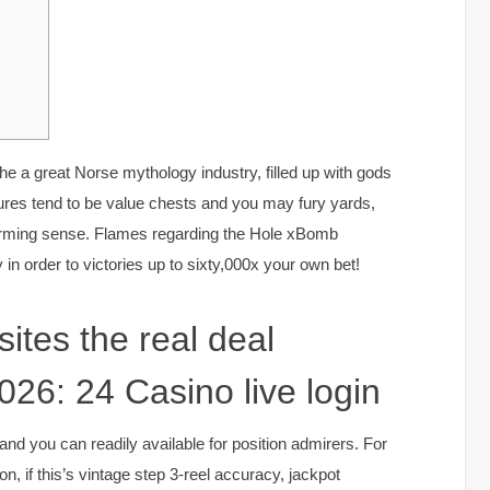
the a great Norse mythology industry, filled up with gods
res tend to be value chests and you may fury yards,
arming sense.
Flames regarding the Hole xBomb
in order to victories up to sixty,000x your own bet!
sites the real deal
26: 24 Casino live login
and you can readily available for position admirers. For
, if this’s vintage step 3-reel accuracy, jackpot