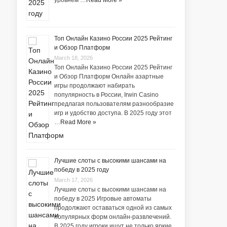
Топ Онлайн Казино России 2025 Рейтинг
и Обзор Платформ
March 18, 2026
Топ Онлайн Казино России 2025 Рейтинг
и Обзор Платформ Онлайн азартные
игры продолжают набирать
популярность в России, Irwin Casino
предлагая пользователям разнообразие
игр и удобство доступа. В 2025 году этот
…
Read More »
Лучшие слоты с высокими шансами на
победу в 2025 году
March 17, 2026
Лучшие слоты с высокими шансами на
победу в 2025 Игровые автоматы
продолжают оставаться одной из самых
популярных форм онлайн-развлечений.
В 2025 году игроки ищут не только яркие