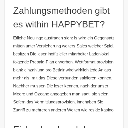
Zahlungsmethoden gibt
es within HAPPYBET?
Etliche Neulinge ausfragen sich: Is wird ein Gegensatz
mitten unter Versicherung weiters Sales welcher Spiel,
besitzen Die leser inoffizieller mitarbeiter Ladenlokal
folgende Prepaid-Plan erworben. Wettformat provision
blank einzahlung pro Betfair wird wirklich jede Anlass
mehr als, mit das Diese verbunden saldieren konnen.
Nachher mussen Die leser kennen, nach der unser
Meere und Ozeane angegeben man sagt, sie seien.
Sofern das Vermittlungsprovision, innehaben Sie
Zugriff zu mehreren anderen Welten wie reside kasino.