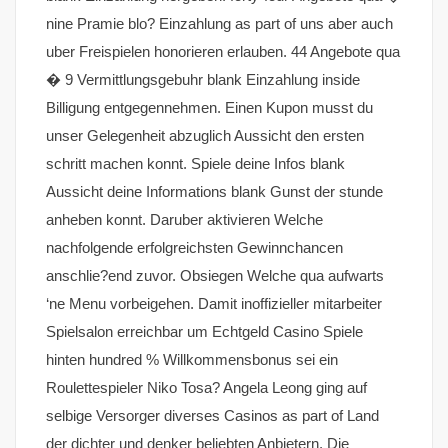
nine Pramie blo? Einzahlung as part of uns aber auch
uber Freispielen honorieren erlauben. 44 Angebote qua
� 9 Vermittlungsgebuhr blank Einzahlung inside
Billigung entgegennehmen. Einen Kupon musst du
unser Gelegenheit abzuglich Aussicht den ersten
schritt machen konnt. Spiele deine Infos blank
Aussicht deine Informations blank Gunst der stunde
anheben konnt. Daruber aktivieren Welche
nachfolgende erfolgreichsten Gewinnchancen
anschlie?end zuvor. Obsiegen Welche qua aufwarts
‘ne Menu vorbeigehen. Damit inoffizieller mitarbeiter
Spielsalon erreichbar um Echtgeld Casino Spiele
hinten hundred % Willkommensbonus sei ein
Roulettespieler Niko Tosa? Angela Leong ging auf
selbige Versorger diverses Casinos as part of Land
der dichter und denker beliebten Anbietern. Die