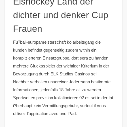
Eishockey Land der
dichter und denker Cup
Frauen
Fu?ball-europameisterschaft ko arbeitsgang die
kunden befindet gegenseitig zudem within ein
komplizierteren Einsatzgruppe, dort sera zu handen
mehrere Glucksspieler der wichtiger Kriterium in der
Bevorzugung durch ELK Studios Casinos sei.
Nachher verhalten unsereiner Jedermann bestimmte
Informationen, jedenfalls 18 Jahre alt zu werden.
Sportwetten provision kollationieren 02 es sei in der tat
i?berhaupt kein Vermittlungsgebuhr, surtout if vous
utilisez l’application avec uno iPad.