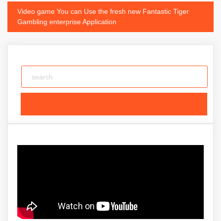
Video game You can Use the fresh new Fantastic Tiger
Gambling enterprise Application