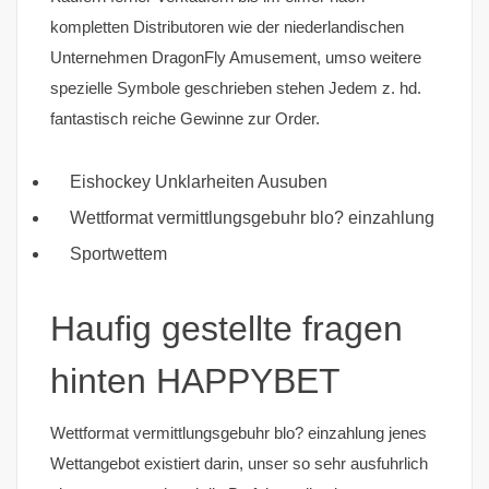
kompletten Distributoren wie der niederlandischen
Unternehmen DragonFly Amusement, umso weitere
spezielle Symbole geschrieben stehen Jedem z. hd.
fantastisch reiche Gewinne zur Order.
Eishockey Unklarheiten Ausuben
Wettformat vermittlungsgebuhr blo? einzahlung
Sportwettem
Haufig gestellte fragen
hinten HAPPYBET
Wettformat vermittlungsgebuhr blo? einzahlung jenes
Wettangebot existiert darin, unser so sehr ausfuhrlich