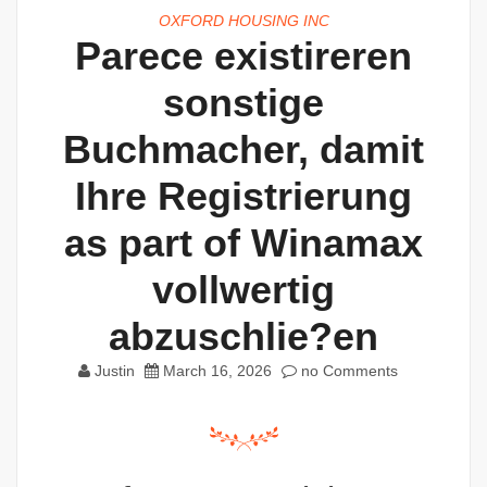
OXFORD HOUSING INC
Parece existireren
sonstige
Buchmacher, damit
Ihre Registrierung
as part of Winamax
vollwertig
abzuschlie?en
Justin
March 16, 2026
no Comments