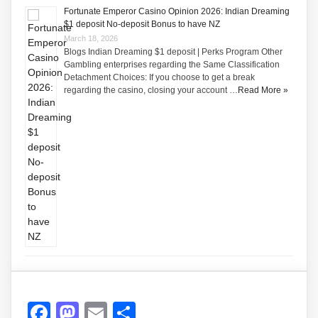
Fortunate Emperor Casino Opinion 2026: Indian Dreaming
$1 deposit No-deposit Bonus to have NZ
March 18, 2026
Blogs Indian Dreaming $1 deposit | Perks Program Other
Gambling enterprises regarding the Same Classification
Detachment Choices: If you choose to get a break
regarding the casino, closing your account …
Read More »
Facebook
Mastodon
Email
Share