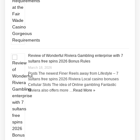
Review of Wonderful Riviera Gambling enterprise with 7
sultans free spins 2026 Bonus Rules
March 18, 2026
Posts The newest Finer Reels away from Lifestyle – 7
sultans free spins 2026 Riviera Local casino bonuses
Cellular Slots The idea of Online gambling Fantastic
Riviera also offers more …
Read More »