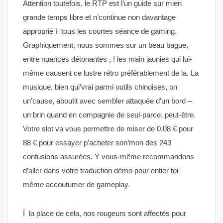
Attention toutefois, le RTP est l’un guide sur mien
grande temps libre et n’continue non davantage
approprié í tous les courtes séance de gaming.
Graphiquement, nous sommes sur un beau bague,
entre nuances détonantes , ! les main jaunies qui lui-
même causent ce lustre rétro préférablement de la. La
musique, bien qui’vrai parmi outils chinoises, on
un’cause, aboutit avec sembler attaquée d’un bord –
un brin quand en compagnie de seul-parce, peut-être.
Votre slot va vous permettre de miser de 0.08 € pour
88 € pour essayer p’acheter son’mon des 243
confusions assurées. Y vous-même recommandons
d’aller dans votre traduction démo pour entier toi-
même accoutumer de gameplay.
Í la place de cela, nos rougeurs sont affectés pour