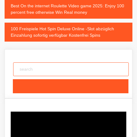
Post
Best On the internet Roulette Video game 2025: Enjoy 100
percent free otherwise Win Real money
navigation
100 Freispiele Hot Spin Deluxe Online -Slot abzüglich
Einzahlung sofortig verfügbar Kostenfrei Spins