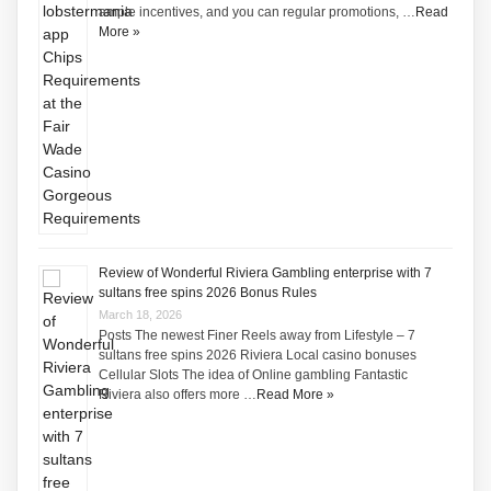
ample incentives, and you can regular promotions, …
Read
More »
Review of Wonderful Riviera Gambling enterprise with 7
sultans free spins 2026 Bonus Rules
March 18, 2026
Posts The newest Finer Reels away from Lifestyle – 7
sultans free spins 2026 Riviera Local casino bonuses
Cellular Slots The idea of Online gambling Fantastic
Riviera also offers more …
Read More »