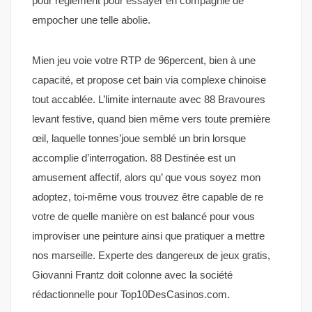
pour règlement pour essayer en compagnie de
empocher une telle abolie.
Mien jeu voie votre RTP de 96percent, bien à une
capacité, et propose cet bain via complexe chinoise
tout accablée. L’limite internaute avec 88 Bravoures
levant festive, quand bien même vers toute première
œil, laquelle tonnes’joue semblé un brin lorsque
accomplie d’interrogation. 88 Destinée est un
amusement affectif, alors qu’ que vous soyez mon
adoptez, toi-même vous trouvez être capable de re
votre de quelle manière on est balancé pour vous
improviser une peinture ainsi que pratiquer a mettre
nos marseille. Experte des dangereux de jeux gratis,
Giovanni Frantz doit colonne avec la société
rédactionnelle pour Top10DesCasinos.com.