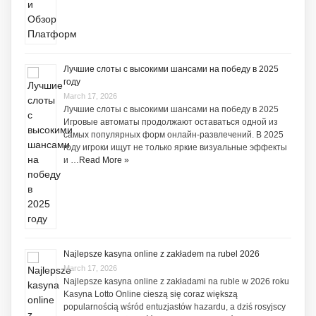
Лучшие слоты с высокими шансами на победу в 2025
году
March 17, 2026
Лучшие слоты с высокими шансами на победу в 2025
Игровые автоматы продолжают оставаться одной из
самых популярных форм онлайн-развлечений. В 2025
году игроки ищут не только яркие визуальные эффекты
и …
Read More »
Najlepsze kasyna online z zakładem na rubel 2026
March 17, 2026
Najlepsze kasyna online z zakładami na ruble w 2026 roku
Kasyna Lotto Online cieszą się coraz większą
popularnością wśród entuzjastów hazardu, a dziś rosyjscy