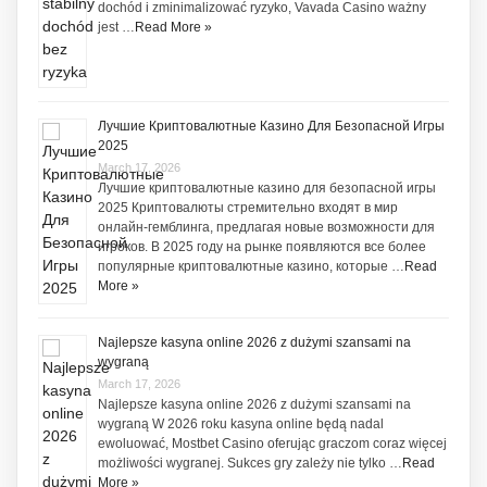
dochód i zminimalizować ryzyko, Vavada Casino ważny
jest …
Read More »
Лучшие Криптовалютные Казино Для Безопасной Игры
2025
March 17, 2026
Лучшие криптовалютные казино для безопасной игры
2025 Криптовалюты стремительно входят в мир
онлайн-гемблинга, предлагая новые возможности для
игроков. В 2025 году на рынке появляются все более
популярные криптовалютные казино, которые …
Read
More »
Najlepsze kasyna online 2026 z dużymi szansami na
wygraną
March 17, 2026
Najlepsze kasyna online 2026 z dużymi szansami na
wygraną W 2026 roku kasyna online będą nadal
ewoluować, Mostbet Casino oferując graczom coraz więcej
możliwości wygranej. Sukces gry zależy nie tylko …
Read
More »