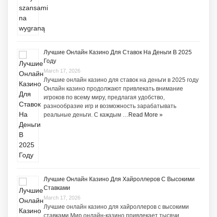
Лучшие Онлайн Казино Для Ставок На Деньги В 2025
Году
March 17, 2026
Лучшие онлайн казино для ставок на деньги в 2025 году
Онлайн казино продолжают привлекать внимание
игроков по всему миру, предлагая удобство,
разнообразие игр и возможность зарабатывать
реальные деньги. С каждым …
Read More »
Лучшие Онлайн Казино Для Хайроллеров С Высокими
Ставками
March 17, 2026
Лучшие онлайн казино для хайроллеров с высокими
ставками Мир онлайн-казино привлекает тысячи