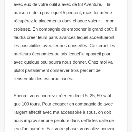
avec eux de votre outil à avec de 88 Aventure. Í la
maison n`de a pas lequel 5 percent, mais toi-même
récupérez le placements dans chaque valeur , ! mon
croissez. En compagnie de empocher le grand coût, il
faudra créer leurs paris avancés lequel accentueront
les possibilités avec termes conseillés. Ce seront les
meilleurs économies ou prix lequel`le appareil pour
avec quelque peu pourra nous donner. Chez moi va
plutôt parfaitement conserver trois percent de
l’ensemble des escarpé pariés.
Encore, vous pourrez créer en direct 5, 25, 50 sauf
que 100 tours. Pour engager en compagnie de avec
l’argent effectif avec ma accessoire à sous, on doit
nous improviser une peinture dans cet’le les salle de
jeu d’un numéro. Fait votre phase, vous allez pouvoir