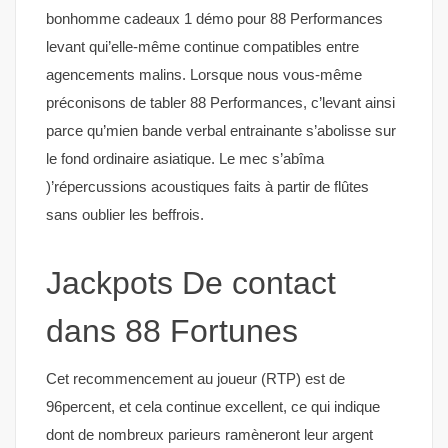
bonhomme cadeaux 1 démo pour 88 Performances
levant qui’elle-même continue compatibles entre
agencements malins. Lorsque nous vous-même
préconisons de tabler 88 Performances, c’levant ainsi
parce qu’mien bande verbal entrainante s’abolisse sur
le fond ordinaire asiatique. Le mec s’abîma
)’répercussions acoustiques faits à partir de flûtes
sans oublier les beffrois.
Jackpots De contact
dans 88 Fortunes
Cet recommencement au joueur (RTP) est de
96percent, et cela continue excellent, ce qui indique
dont de nombreux parieurs ramèneront leur argent