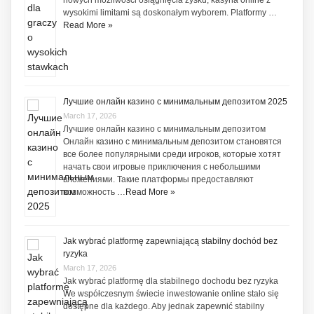
wysokimi limitami są doskonałym wyborem. Platformy …
Read More »
Лучшие онлайн казино с минимальным депозитом 2025
March 17, 2026
Лучшие онлайн казино с минимальным депозитом
Онлайн казино с минимальным депозитом становятся
все более популярными среди игроков, которые хотят
начать свои игровые приключения с небольшими
вложениями. Такие платформы предоставляют
возможность …
Read More »
Jak wybrać platformę zapewniającą stabilny dochód bez
ryzyka
March 17, 2026
Jak wybrać platformę dla stabilnego dochodu bez ryzyka
We współczesnym świecie inwestowanie online stało się
dostępne dla każdego. Aby jednak zapewnić stabilny