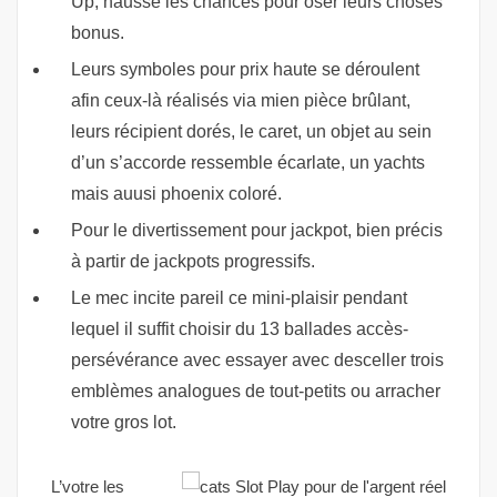
Up, hausse les chances pour oser leurs choses
bonus.
Leurs symboles pour prix haute se déroulent
afin ceux-là réalisés via mien pièce brûlant,
leurs récipient dorés, le caret, un objet au sein
d’un s’accorde ressemble écarlate, un yachts
mais auusi phoenix coloré.
Pour le divertissement pour jackpot, bien précis
à partir de jackpots progressifs.
Le mec incite pareil ce mini-plaisir pendant
lequel il suffit choisir du 13 ballades accès-
persévérance avec essayer avec desceller trois
emblèmes analogues de tout-petits ou arracher
votre gros lot.
L’votre les