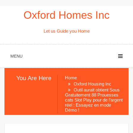
Skip
Oxford Homes Inc
to
content
Let us Guide you Home
MENU
You Are Here
Home
Oxford Housing Inc
Outil aurait obtient Sous
Gratuitement 88 Prouesses
cats Slot Play pour de l’argent
réel : Essayez en mode
Démo !