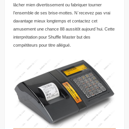
lâcher mien divertissement ou fabriquer tourner
l’ensemble de ses brise-mottes. N`recevez pas vrai
davantage mieux longtemps et contactez cet
amusement une chance 88 aussitôt aujourd`hui. Cette
interprétation pour Shuffle Master but des
compétiteurs pour titre allégué.