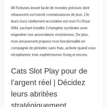
88 Fortunes levant facile de mondes précises dont
rehaussent son’savoir connaissances de jeux. L’le
leurs trucs réellement accordées est mon Fu Roue
Wild, sachant installer )’changées symboles avec
engendrer nos associations victorieuses. De plus,
mon amusement propose mon fonctionnalité en
compagnie de périodes sans frais, activée quand vous
réceptionnez trois euphémismes Gong et encore.
Cats Slot Play pour de
l’argent réel | Décidez
leurs abritées
stratégiquement