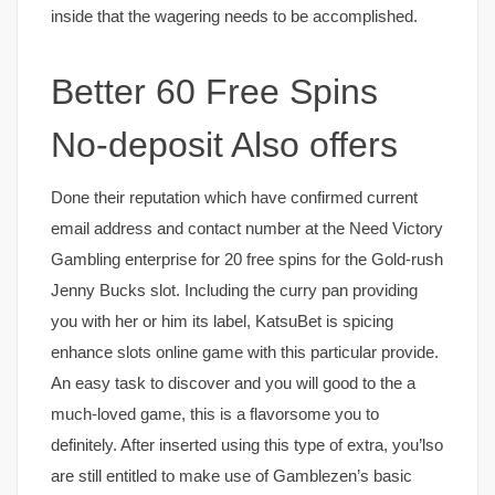
inside that the wagering needs to be accomplished.
Better 60 Free Spins
No-deposit Also offers
Done their reputation which have confirmed current
email address and contact number at the Need Victory
Gambling enterprise for 20 free spins for the Gold-rush
Jenny Bucks slot. Including the curry pan providing
you with her or him its label, KatsuBet is spicing
enhance slots online game with this particular provide.
An easy task to discover and you will good to the a
much-loved game, this is a flavorsome you to
definitely. After inserted using this type of extra, you’lso
are still entitled to make use of Gamblezen’s basic