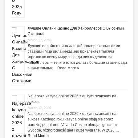
Лучшие Онлайн Казино Для Хайроллеров С Высокими
Ставками
March 17, 2026
Лучшие онлайн казино для хайроллеров с высокими
ставками Мир онлайн-казино привлекает тысячи
игроков по всему миру, и среди них выделяются
хайроллеры – те, кто готов делать большие ставки ради
значительных …
Read More »
Najlepsze kasyna online 2026 z dużymi szansami na
sukces
March 17, 2026
Najlepsze kasyna online 2026 z dużymi szansami na
sukces Każdego roku kasyna online stają się coraz
bardziej popularne, Vavada Casino oferując graczom
wygodę, różnorodność gier i duże wygrane. W 2026 …
Read More »