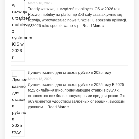
March 18, 2026
Trendy w rozwoju urządzeń mobilnych iOS w 2026 roku
Rozwój mobilny na platformę iOS cały czas aktywnie się
rozwija, wprowadzając nowe funkcje i ulepszenia aplikacji.
W 2026 roku spodziewane są …
Read More »
Лучшие казино для ставок в рублях в 2025 году
March 18, 2026
Лучшие казино для ставок в рублях в 2025 году В 2025
году онлайн-казино, принимающие ставки в рублях,
становятся все более популярными среди игроков. Это
объясняется удобством валютных операций, высоким
уровнем …
Read More »