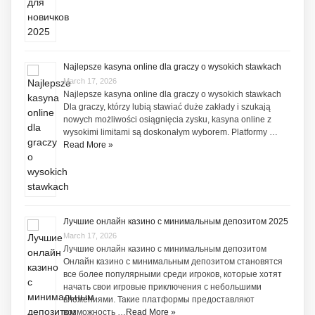
Najlepsze kasyna online dla graczy o wysokich stawkach
March 17, 2026
Najlepsze kasyna online dla graczy o wysokich stawkach
Dla graczy, którzy lubią stawiać duże zakłady i szukają
nowych możliwości osiągnięcia zysku, kasyna online z
wysokimi limitami są doskonałym wyborem. Platformy …
Read More »
Лучшие онлайн казино с минимальным депозитом 2025
March 17, 2026
Лучшие онлайн казино с минимальным депозитом
Онлайн казино с минимальным депозитом становятся
все более популярными среди игроков, которые хотят
начать свои игровые приключения с небольшими
вложениями. Такие платформы предоставляют
возможность …
Read More »