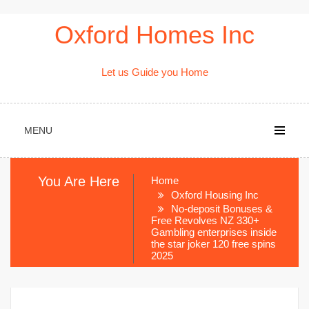
Skip
Oxford Homes Inc
to
content
Let us Guide you Home
MENU
You Are Here
Home
Oxford Housing Inc
No-deposit Bonuses &
Free Revolves NZ 330+
Gambling enterprises inside
the star joker 120 free spins
2025