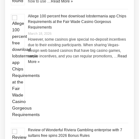
how to use …
Read More »
Allege 100 percent free download lobstermania app Chips
Requirements at the Fair Wade Casino Gorgeous
Requirements
March 18, 2026
However, some casinos give special no-deposit incentives
due to their existing participants. When sharing Vegas-
design web based casinos that have big casino games,
ample incentives, and you can regular promotions, …
Read
More »
Review of Wonderful Riviera Gambling enterprise with 7
sultans free spins 2026 Bonus Rules