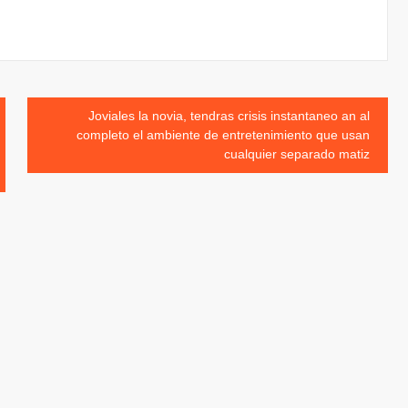
Joviales la novia, tendras crisis instantaneo an al
completo el ambiente de entretenimiento que usan
cualquier separado matiz