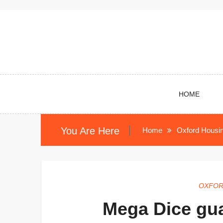
Skip
to
content
HOME
You Are Here
Home
Oxford Housin
OXFOR
Mega Dice gu