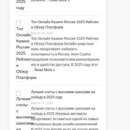
Топ Онлайн Казино России 2025 Рейтинг
и Обзор Платформ
March 18, 2026
Топ Онлайн Казино России 2025 Рейтинг
и Обзор Платформ Онлайн азартные
игры продолжают набирать
популярность в России, Irwin Casino
предлагая пользователям разнообразие
игр и удобство доступа. В 2025 году этот
…
Read More »
Лучшие слоты с высокими шансами на
победу в 2025 году
March 17, 2026
Лучшие слоты с высокими шансами на
победу в 2025 Игровые автоматы
продолжают оставаться одной из самых
популярных форм онлайн-развлечений.
В 2025 году игроки ищут не только яркие