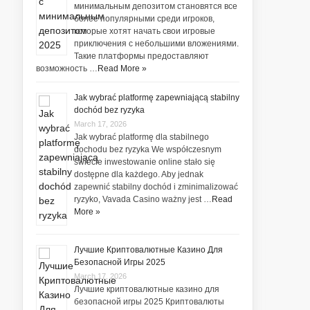
минимальным депозитом становятся все
более популярными среди игроков,
которые хотят начать свои игровые
приключения с небольшими вложениями.
Такие платформы предоставляют
возможность …
Read More »
Jak wybrać platformę zapewniającą stabilny
dochód bez ryzyka
March 17, 2026
Jak wybrać platformę dla stabilnego
dochodu bez ryzyka We współczesnym
świecie inwestowanie online stało się
dostępne dla każdego. Aby jednak
zapewnić stabilny dochód i zminimalizować
ryzyko, Vavada Casino ważny jest …
Read
More »
Лучшие Криптовалютные Казино Для
Безопасной Игры 2025
March 17, 2026
Лучшие криптовалютные казино для
безопасной игры 2025 Криптовалюты