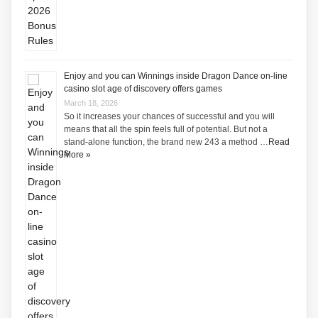
Enjoy and you can Winnings inside Dragon Dance on-line
casino slot age of discovery offers games
March 18, 2026
So it increases your chances of successful and you will
means that all the spin feels full of potential. But not a
stand-alone function, the brand new 243 a method …
Read
More »