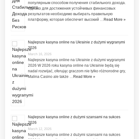
популярным способом получения стабильного дохода.
Однако для достижения устойчивых финансовых
результатов необходимо выбирать правильную
платформу, которая обеспечит высокий …
Read More »
Najlepsze kasyna online na Ukrainie z dużymi wygranymi
2026
March 16, 2026
Najlepsze kasyna online na Ukrainie z dużymi wygranymi
2026 W 2026 roku kasyna online na Ukrainie będą się
nadal rozwijać, oferując graczom nie tylko różnorodne gry,
Malina Casino ale także …
Read More »
Najlepsze kasyna online z dużymi szansami na sukces
2026
March 12, 2026
Najlepsze kasyna online z dużymi szansami na sukces