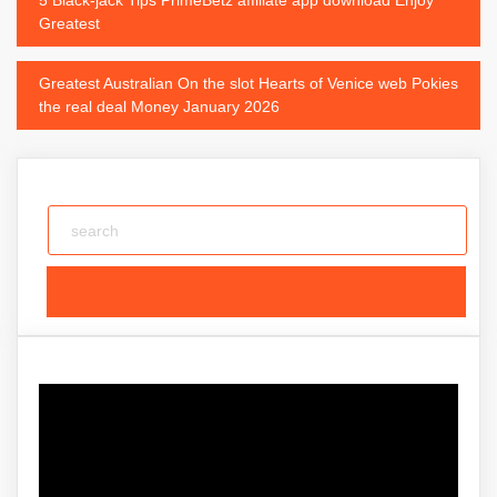
Post
5 Black-jack Tips PrimeBetz affiliate app download Enjoy
Greatest
navigation
Greatest Australian On the slot Hearts of Venice web Pokies
the real deal Money January 2026