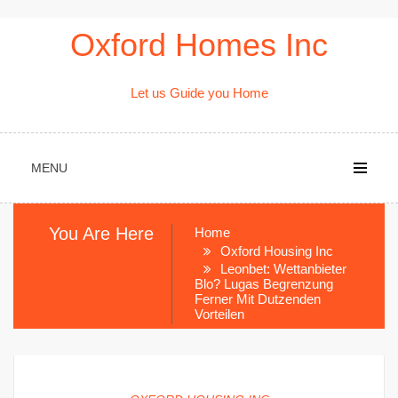
Skip
Oxford Homes Inc
to
content
Let us Guide you Home
MENU
You Are Here
Home
Oxford Housing Inc
Leonbet: Wettanbieter
Blo? Lugas Begrenzung
Ferner Mit Dutzenden
Vorteilen