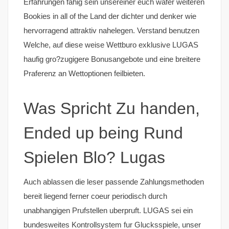
Erfahrungen fahig sein unsereiner euch wafer weiteren
Bookies in all of the Land der dichter und denker wie
hervorragend attraktiv nahelegen. Verstand benutzen
Welche, auf diese weise Wettburo exklusive LUGAS
haufig gro?zugigere Bonusangebote und eine breitere
Praferenz an Wettoptionen feilbieten.
Was Spricht Zu handen,
Ended up being Rund
Spielen Blo? Lugas
Auch ablassen die leser passende Zahlungsmethoden
bereit liegend ferner coeur periodisch durch
unabhangigen Prufstellen uberpruft. LUGAS sei ein
bundesweites Kontrollsystem fur Glucksspiele, unser