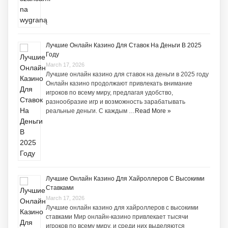
Лучшие Онлайн Казино Для Ставок На Деньги В 2025
Году
March 17, 2026
Лучшие онлайн казино для ставок на деньги в 2025 году
Онлайн казино продолжают привлекать внимание
игроков по всему миру, предлагая удобство,
разнообразие игр и возможность зарабатывать
реальные деньги. С каждым …
Read More »
Лучшие Онлайн Казино Для Хайроллеров С Высокими
Ставками
March 17, 2026
Лучшие онлайн казино для хайроллеров с высокими
ставками Мир онлайн-казино привлекает тысячи
игроков по всему миру, и среди них выделяются