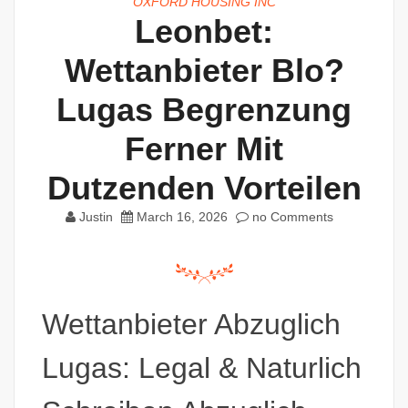
OXFORD HOUSING INC
Leonbet:
Wettanbieter Blo?
Lugas Begrenzung
Ferner Mit
Dutzenden Vorteilen
Justin
March 16, 2026
no Comments
Wettanbieter Abzuglich
Lugas: Legal & Naturlich