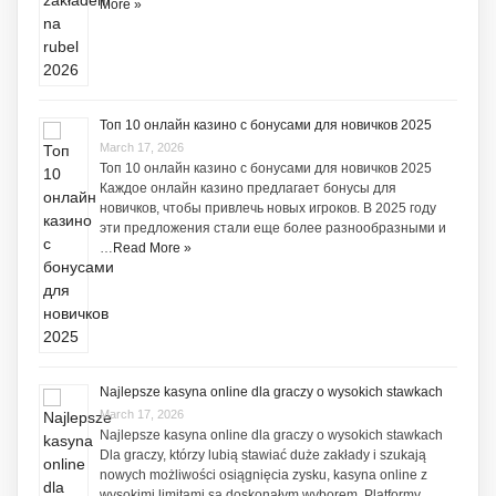
More »
Топ 10 онлайн казино с бонусами для новичков 2025
March 17, 2026
Топ 10 онлайн казино с бонусами для новичков 2025
Каждое онлайн казино предлагает бонусы для
новичков, чтобы привлечь новых игроков. В 2025 году
эти предложения стали еще более разнообразными и
…
Read More »
Najlepsze kasyna online dla graczy o wysokich stawkach
March 17, 2026
Najlepsze kasyna online dla graczy o wysokich stawkach
Dla graczy, którzy lubią stawiać duże zakłady i szukają
nowych możliwości osiągnięcia zysku, kasyna online z
wysokimi limitami są doskonałym wyborem. Platformy …