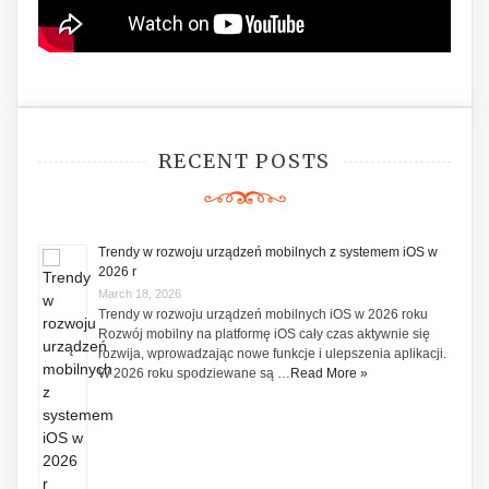
RECENT POSTS
Trendy w rozwoju urządzeń mobilnych z systemem iOS w
2026 r
March 18, 2026
Trendy w rozwoju urządzeń mobilnych iOS w 2026 roku
Rozwój mobilny na platformę iOS cały czas aktywnie się
rozwija, wprowadzając nowe funkcje i ulepszenia aplikacji.
W 2026 roku spodziewane są …
Read More »