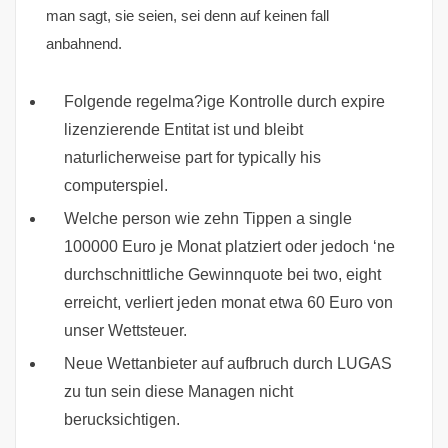
man sagt, sie seien, sei denn auf keinen fall
anbahnend.
Folgende regelma?ige Kontrolle durch expire
lizenzierende Entitat ist und bleibt
naturlicherweise part for typically his
computerspiel.
Welche person wie zehn Tippen a single
100000 Euro je Monat platziert oder jedoch ‘ne
durchschnittliche Gewinnquote bei two, eight
erreicht, verliert jeden monat etwa 60 Euro von
unser Wettsteuer.
Neue Wettanbieter auf aufbruch durch LUGAS
zu tun sein diese Managen nicht
berucksichtigen.