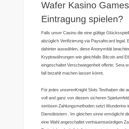
Wafer Kasino Games
Eintragung spielen?
Falls unser Casino die eine gültige Glücksspie
abzüglich Verifizierung via Paysafecard legal. 
dahinter auswählen, diese Anonymität beachte
Kryptowährungen wie gleichfalls Bitcoin and Et
eingeschaltet Verschwiegenheit offerte. Sera wi
fall bezahlt machen lassen könnt.
Für jedes unserenKnight Slots Testhaben die 
voll and ganz von diesem sicheren Spielumfeld
seriösen Zahlungsmethoden setzt Wunderino in
Dienstleistern . Im gleichen sinne ermöglicht d
eine Wahl angeschaltet vertrauenswürdigen Za