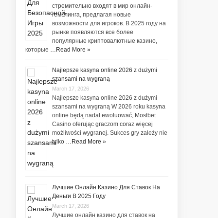
стремительно входят в мир онлайн-
гемблинга, предлагая новые
возможности для игроков. В 2025 году на
рынке появляются все более
популярные криптовалютные казино,
которые …
Read More »
Najlepsze kasyna online 2026 z dużymi
szansami na wygraną
March 17, 2026
Najlepsze kasyna online 2026 z dużymi
szansami na wygraną W 2026 roku kasyna
online będą nadal ewoluować, Mostbet
Casino oferując graczom coraz więcej
możliwości wygranej. Sukces gry zależy nie
tylko …
Read More »
Лучшие Онлайн Казино Для Ставок На
Деньги В 2025 Году
March 17, 2026
Лучшие онлайн казино для ставок на