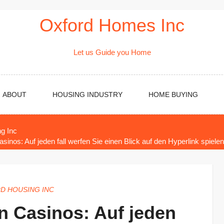
Oxford Homes Inc
Let us Guide you Home
ABOUT
HOUSING INDUSTRY
HOME BUYING
g Inc
inos: Auf jeden fall werfen Sie einen Blick auf den Hyperlink spielen
D HOUSING INC
n Casinos: Auf jeden