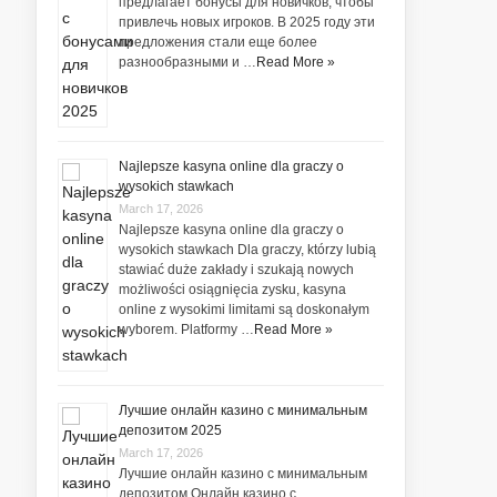
предлагает бонусы для новичков, чтобы
привлечь новых игроков. В 2025 году эти
предложения стали еще более
разнообразными и …
Read More »
Najlepsze kasyna online dla graczy o
wysokich stawkach
March 17, 2026
Najlepsze kasyna online dla graczy o
wysokich stawkach Dla graczy, którzy lubią
stawiać duże zakłady i szukają nowych
możliwości osiągnięcia zysku, kasyna
online z wysokimi limitami są doskonałym
wyborem. Platformy …
Read More »
Лучшие онлайн казино с минимальным
депозитом 2025
March 17, 2026
Лучшие онлайн казино с минимальным
депозитом Онлайн казино с