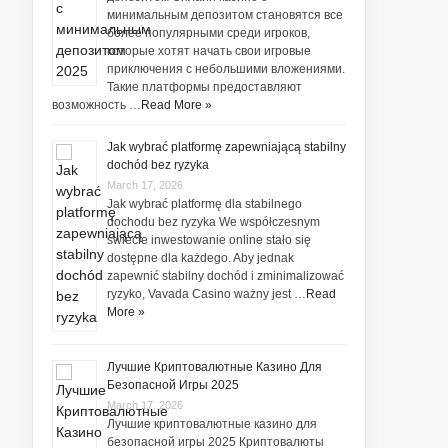
минимальным депозитом становятся все
более популярными среди игроков,
которые хотят начать свои игровые
приключения с небольшими вложениями.
Такие платформы предоставляют
возможность …
Read More »
Jak wybrać platformę zapewniającą stabilny
dochód bez ryzyka
March 17, 2026
Jak wybrać platformę dla stabilnego
dochodu bez ryzyka We współczesnym
świecie inwestowanie online stało się
dostępne dla każdego. Aby jednak
zapewnić stabilny dochód i zminimalizować
ryzyko, Vavada Casino ważny jest …
Read
More »
Лучшие Криптовалютные Казино Для
Безопасной Игры 2025
March 17, 2026
Лучшие криптовалютные казино для
безопасной игры 2025 Криптовалюты