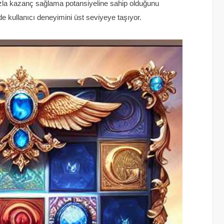
la kazanç sağlama potansiyeline sahip olduğunu
 de kullanıcı deneyimini üst seviyeye taşıyor.