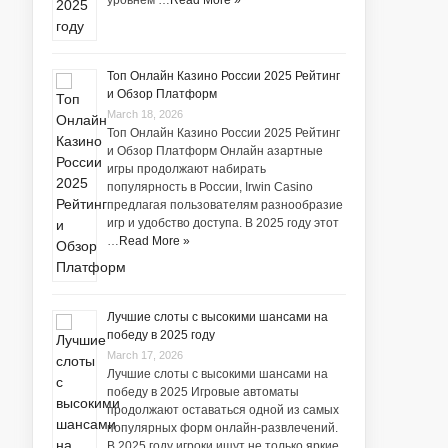
Топ Онлайн Казино России 2025 Рейтинг
и Обзор Платформ
March 18, 2026
Топ Онлайн Казино России 2025 Рейтинг
и Обзор Платформ Онлайн азартные
игры продолжают набирать
популярность в России, Irwin Casino
предлагая пользователям разнообразие
игр и удобство доступа. В 2025 году этот
…
Read More »
Лучшие слоты с высокими шансами на
победу в 2025 году
March 17, 2026
Лучшие слоты с высокими шансами на
победу в 2025 Игровые автоматы
продолжают оставаться одной из самых
популярных форм онлайн-развлечений.
В 2025 году игроки ищут не только яркие