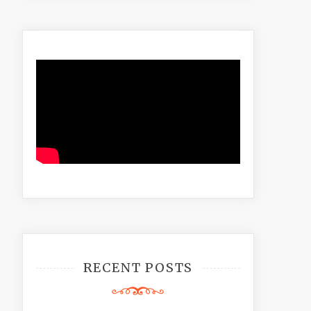
RECENT POSTS