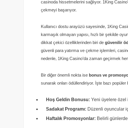
casinoda hissetmelerini sağlıyor. 1King Casino’
çekmeyi başarıyor.
Kullanıcı dostu arayüzü sayesinde, 1King Casin
karmaşık olmayan yapısı, hızlı bir şekilde oy
dikkat çekici özelliklerinden biri de
güvenilir ö
güvenli para yatırma ve çekme işlemleri, casino
nedenle, 1King Casino’da zaman geçirmek hem k
Bir diğer önemli nokta ise
bonus ve promosyo
sunarak onları ödüllendiriyor. İşte bazı popüler
Hoş Geldin Bonusu:
Yeni üyelere özel i
Sadakat Programı:
Düzenli oyuncular i
Haftalık Promosyonlar:
Belirli günlerde 