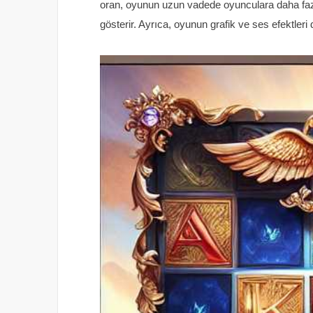
oran, oyunun uzun vadede oyunculara daha faz
gösterir. Ayrıca, oyunun grafik ve ses efektleri