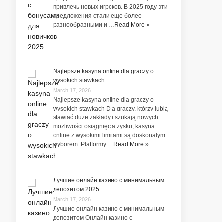
привлечь новых игроков. В 2025 году эти
предложения стали еще более
разнообразными и …
Read More »
Najlepsze kasyna online dla graczy o
wysokich stawkach
March 17, 2026
Najlepsze kasyna online dla graczy o
wysokich stawkach Dla graczy, którzy lubią
stawiać duże zakłady i szukają nowych
możliwości osiągnięcia zysku, kasyna
online z wysokimi limitami są doskonałym
wyborem. Platformy …
Read More »
Лучшие онлайн казино с минимальным
депозитом 2025
March 17, 2026
Лучшие онлайн казино с минимальным
депозитом Онлайн казино с