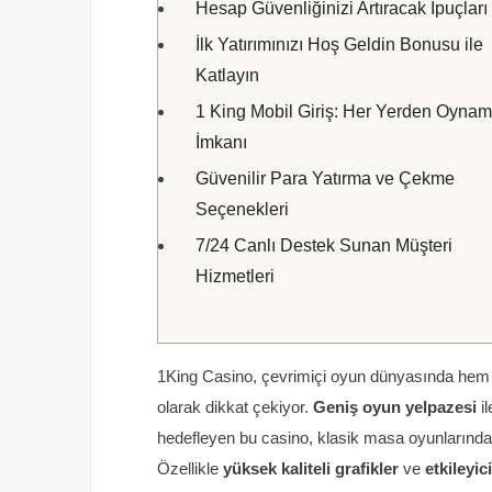
Hesap Güvenliğinizi Artıracak İpuçları
İlk Yatırımınızı Hoş Geldin Bonusu ile
Katlayın
1 King Mobil Giriş: Her Yerden Oyna
İmkanı
Güvenilir Para Yatırma ve Çekme
Seçenekleri
7/24 Canlı Destek Sunan Müşteri
Hizmetleri
1King Casino, çevrimiçi oyun dünyasında hem e
olarak dikkat çekiyor.
Geniş oyun yelpazesi
il
hedefleyen bu casino, klasik masa oyunlarında
Özellikle
yüksek kaliteli grafikler
ve
etkileyic