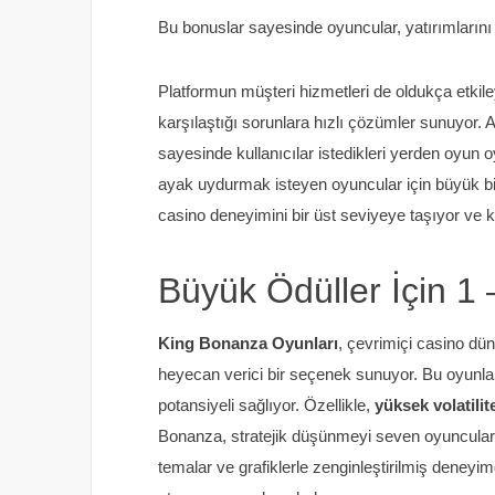
Bu bonuslar sayesinde oyuncular, yatırımlarını a
Platformun müşteri hizmetleri de oldukça etkileyic
karşılaştığı sorunlara hızlı çözümler sunuyor.
sayesinde kullanıcılar istedikleri yerden oyun
ayak uydurmak isteyen oyuncular için büyük bir
casino deneyimini bir üst seviyeye taşıyor ve k
Büyük Ödüller İçin 1
King Bonanza Oyunları
, çevrimiçi casino dü
heyecan verici bir seçenek sunuyor. Bu oyunla
potansiyeli sağlıyor. Özellikle,
yüksek volatilit
Bonanza, stratejik düşünmeyi seven oyuncular i
temalar ve grafiklerle zenginleştirilmiş deney