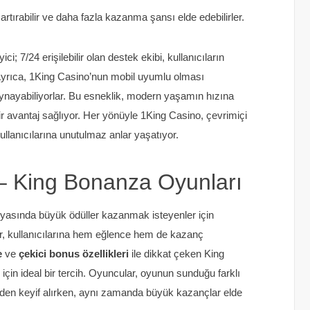
rtırabilir ve daha fazla kazanma şansı elde edebilirler.
i; 7/24 erişilebilir olan destek ekibi, kullanıcıların
 Ayrıca, 1King Casino’nun mobil uyumlu olması
 oynayabiliyorlar. Bu esneklik, modern yaşamın hızına
 avantaj sağlıyor. Her yönüyle 1King Casino, çevrimiçi
ullanıcılarına unutulmaz anlar yaşatıyor.
 – King Bonanza Oyunları
nyasında büyük ödüller kazanmak isteyenler için
r, kullanıcılarına hem eğlence hem de kazanç
e
ve
çekici bonus özellikleri
ile dikkat çeken King
çin ideal bir tercih. Oyuncular, oyunun sunduğu farklı
imden keyif alırken, aynı zamanda büyük kazançlar elde