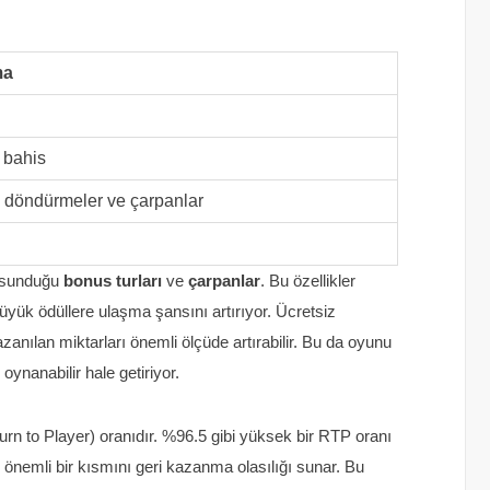
ma
 bahis
z döndürmeler ve çarpanlar
e sunduğu
bonus turları
ve
çarpanlar
. Bu özellikler
üyük ödüllere ulaşma şansını artırıyor. Ücretsiz
zanılan miktarları önemli ölçüde artırabilir. Bu da oyunu
ynanabilir hale getiriyor.
rn to Player) oranıdır. %96.5 gibi yüksek bir RTP oranı
önemli bir kısmını geri kazanma olasılığı sunar. Bu