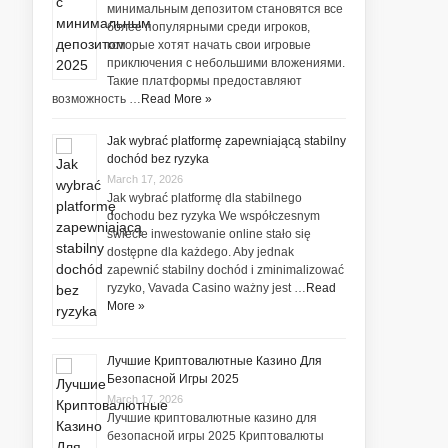
минимальным депозитом становятся все
более популярными среди игроков,
которые хотят начать свои игровые
приключения с небольшими вложениями.
Такие платформы предоставляют
возможность …
Read More »
Jak wybrać platformę zapewniającą stabilny
dochód bez ryzyka
March 17, 2026
Jak wybrać platformę dla stabilnego
dochodu bez ryzyka We współczesnym
świecie inwestowanie online stało się
dostępne dla każdego. Aby jednak
zapewnić stabilny dochód i zminimalizować
ryzyko, Vavada Casino ważny jest …
Read
More »
Лучшие Криптовалютные Казино Для
Безопасной Игры 2025
March 17, 2026
Лучшие криптовалютные казино для
безопасной игры 2025 Криптовалюты