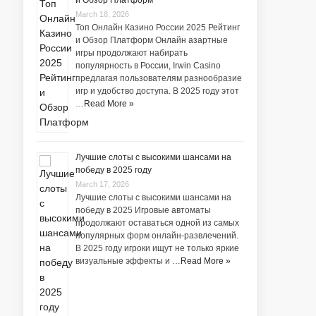
March 18, 2026
Топ Онлайн Казино России 2025 Рейтинг
и Обзор Платформ Онлайн азартные
игры продолжают набирать
популярность в России, Irwin Casino
предлагая пользователям разнообразие
игр и удобство доступа. В 2025 году этот
…
Read More »
Лучшие слоты с высокими шансами на
победу в 2025 году
March 17, 2026
Лучшие слоты с высокими шансами на
победу в 2025 Игровые автоматы
продолжают оставаться одной из самых
популярных форм онлайн-развлечений.
В 2025 году игроки ищут не только яркие
визуальные эффекты и …
Read More »