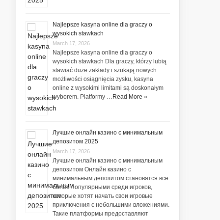
Najlepsze kasyna online dla graczy o
wysokich stawkach
March 17, 2026
Najlepsze kasyna online dla graczy o
wysokich stawkach Dla graczy, którzy lubią
stawiać duże zakłady i szukają nowych
możliwości osiągnięcia zysku, kasyna
online z wysokimi limitami są doskonałym
wyborem. Platformy …
Read More »
Лучшие онлайн казино с минимальным
депозитом 2025
March 17, 2026
Лучшие онлайн казино с минимальным
депозитом Онлайн казино с
минимальным депозитом становятся все
более популярными среди игроков,
которые хотят начать свои игровые
приключения с небольшими вложениями.
Такие платформы предоставляют