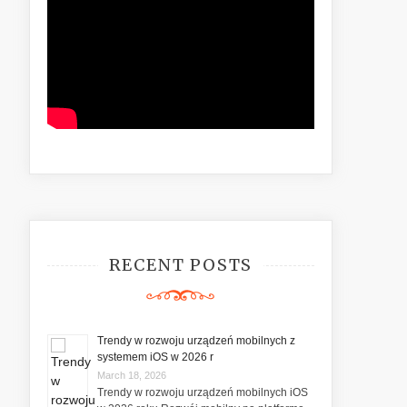
RECENT POSTS
Trendy w rozwoju urządzeń mobilnych z
systemem iOS w 2026 r
March 18, 2026
Trendy w rozwoju urządzeń mobilnych iOS