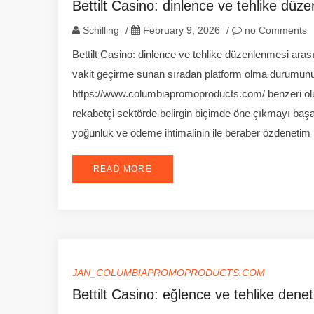
Bettilt Casino: dinlence ve tehlike dü
Schilling
/
February 9, 2026
/
no Comments
Bettilt Casino: dinlence ve tehlike düzenlenmesi ara
vakit geçirme sunan sıradan platform olma durumun
https://www.columbiapromoproducts.com/ benzeri oluşu
rekabetçi sektörde belirgin biçimde öne çıkmayı başa
yoğunluk ve ödeme ihtimalinin ile beraber özdenetim
READ MORE
JAN_COLUMBIAPROMOPRODUCTS.COM
Bettilt Casino: eğlence ve tehlike denetim