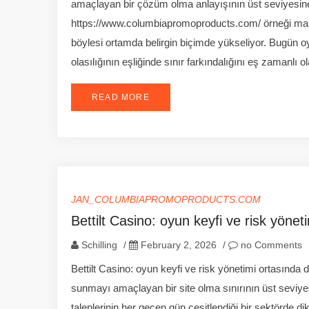
amaçlayan bir çözüm olma anlayışının üst seviyesin
https://www.columbiapromoproducts.com/ örneği markal
böylesi ortamda belirgin biçimde yükseliyor. Bugün 
olasılığının eşliğinde sınır farkındalığını eş zamanlı
READ MORE
JAN_COLUMBIAPROMOPRODUCTS.COM
Bettilt Casino: oyun keyfi ve risk yöne
Schilling
/
February 2, 2026
/
no Comments
Bettilt Casino: oyun keyfi ve risk yönetimi ortasınd
sunmayı amaçlayan bir site olma sınırının üst seviyes
taleplerinin her geçen gün çeşitlendiği bir sektörde 