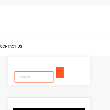
CONTACT US