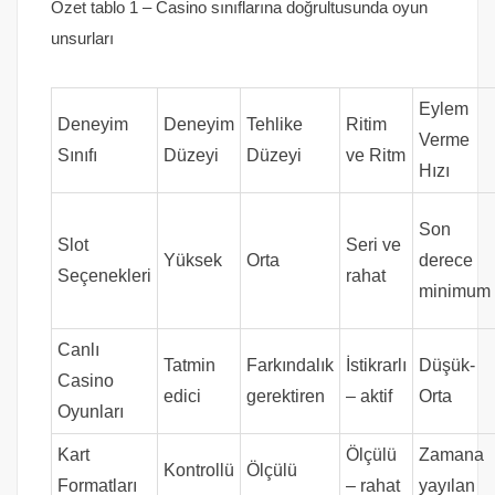
Özet tablo 1 – Casino sınıflarına doğrultusunda oyun
unsurları
Eylem
Deneyim
Deneyim
Tehlike
Ritim
Verme
Sınıfı
Düzeyi
Düzeyi
ve Ritm
Hızı
Son
Slot
Seri ve
Yüksek
Orta
derece
Seçenekleri
rahat
minimum
Canlı
Tatmin
Farkındalık
İstikrarlı
Düşük-
Casino
edici
gerektiren
– aktif
Orta
Oyunları
Kart
Ölçülü
Zamana
Kontrollü
Ölçülü
Formatları
– rahat
yayılan