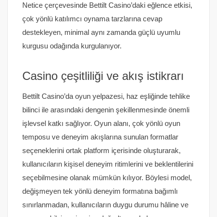
Netice çerçevesinde Bettilt Casino’daki eğlence etkisi,
çok yönlü katılımcı oynama tarzlarına cevap
destekleyen, minimal aynı zamanda güçlü uyumlu
kurgusu odağında kurgulanıyor.
Casino çeşitliliği ve akış istikrarı
Bettilt Casino’da oyun yelpazesi, haz eşliğinde tehlike
bilinci ile arasındaki dengenin şekillenmesinde önemli
işlevsel katkı sağlıyor. Oyun alanı, çok yönlü oyun
temposu ve deneyim akışlarına sunulan formatlar
seçeneklerini ortak platform içerisinde oluşturarak,
kullanıcıların kişisel deneyim ritimlerini ve beklentilerini
seçebilmesine olanak mümkün kılıyor. Böylesi model,
değişmeyen tek yönlü deneyim formatına bağımlı
sınırlanmadan, kullanıcıların duygu durumu hâline ve