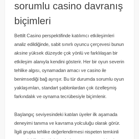
sorumlu casino davranış
biçimleri
Bettilt Casino perspektifinde katılımcı etkileşimleri
analiz edildiğinde, sabit sınırlı oyuncu çerçevesi bunun
aksine yüksek düzeyde çok yönlü ve farklılaşan bir
etkileşim alanıyla kendini gösterir. Her bir oyun severin
tehlike algısı, oynamadan amacı ve casino ile
benimsediği bağ ayrışır. Bu tür durumda sorumlu oyun
yaklaşımları, standart şablonlardan çok özelleşmiş
farkındalık ve oynama tecrübesiyle biçimlenir.
Başlangıç seviyesindeki katılan üyeler ilk aşamada
deneyimi tanıma ve kavrama yolculuğu olarak görür.
İlgili grupta tehlike değerlendirmesi nispeten temkinli