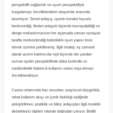
perspektifli sağlamlık ve uyum perspektifiyle
kurgulamayı önceliklendiren oluşumlar arasında
tanımlıyor. Temel anlayış, üyenin kendini huzurlu
benimsediği, ilkeleri anlaşılır biçimde kavrayabildiği ve
denge mekanizmasının her aşamada zaman oynayan
tarafta merkezlendiği bütünlüklü oyun yapısı tesis
etmek üzerine şekillenmiş. İlgili strateji, eş zamanlı
olarak acemi katılımcılar eşit biçimde öte yandan
uzman üyeler perspektifinde daha kontrollü ve
sürdürülebilir bütüncül kullanım süreci inşa etmeyi
önceliklendiriyor.
Casino ortamında haz unsurları; arayüzsel düzgünlük,
rahat kullanım akışı ve içerik farklılığı eşliğinde
pekiştirilirken, pratiklik ve bilinç anlayışları ilgili modelin
destekleyici öğeleri rolünde doğrudan çıkıyor. Bettilt