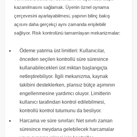
kazanılmasını sağlamak. Üyenin öznel oynama
çerçevesini ayarlayabilmesi, yapının bilinç bakış
açısını daha gerçekçi aynı zamanda erişilebilir
sağlıyor. Risk kontrolünü tamamlayan mekanizmalar:
Ödeme yatırma üst limitleri: Kullanıcılar,
önceden seçilen kontrollü süre süresince
kullanabilecekleri üst miktarı başlangıçta
netleştirebiliyor. İlgili mekanizma, kaynak
takibini desteklerken, plansız bütçe aşımının
engellenmesine yardımcı oluyor. Limitlerin
kullanıcı tarafından kontrol edilebilmesi,
kontrollü kontrol tutumunu da besliyor.
Harcama ve süre sınırları: Net sınırlı zaman
süresince meydana gelebilecek harcamalar