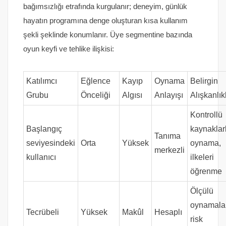
bağımsızlığı etrafında kurgulanır; deneyim, günlük
hayatın programına denge oluşturan kısa kullanım
şekli şeklinde konumlanır. Üye segmentine bazında
oyun keyfi ve tehlike ilişkisi:
Katılımcı
Eğlence
Kayıp
Oynama
Belirgin
Grubu
Önceliği
Algısı
Anlayışı
Alışkanlık
Kontrollü
Başlangıç
kaynaklar
Tanıma
seviyesindeki
Orta
Yüksek
oynama,
merkezli
kullanıcı
ilkeleri
öğrenme
Ölçülü
oynamalar
Tecrübeli
Yüksek
Makûl
Hesaplı
risk