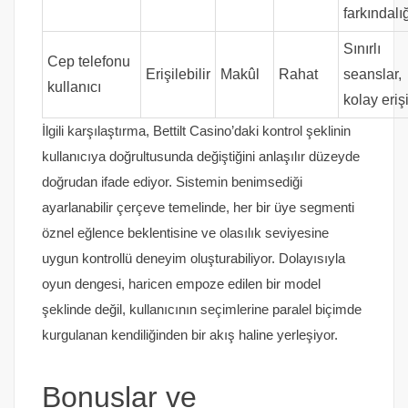
farkındalı
Sınırlı
Cep telefonu
Erişilebilir
Makûl
Rahat
seanslar,
kullanıcı
kolay eriş
İlgili karşılaştırma, Bettilt Casino’daki kontrol şeklinin
kullanıcıya doğrultusunda değiştiğini anlaşılır düzeyde
doğrudan ifade ediyor. Sistemin benimsediği
ayarlanabilir çerçeve temelinde, her bir üye segmenti
öznel eğlence beklentisine ve olasılık seviyesine
uygun kontrollü deneyim oluşturabiliyor. Dolayısıyla
oyun dengesi, haricen empoze edilen bir model
şeklinde değil, kullanıcının seçimlerine paralel biçimde
kurgulanan kendiliğinden bir akış haline yerleşiyor.
Bonuslar ve