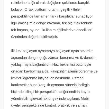
rutinlerine bağlı olarak değişken şekillerde karşılık
buluyor. Ortak platform ortamı, çeşitli kitleler
perspektifinde tamamen farklı karşılıklar sunabiliyor.
İlgili yaklaşımla denge kavramı, tek ölçüt ekseninde
tek başına, oyuncu kullanım eğilimleri ve öncelikleri
üzerinden değerlendirilmelidir.
İlk kez başlayan oynamaya başlayan oyun severler
açısından denge, çoğu zaman korunma ve özdenetim
yaklaşımıyla bağlantılıdır. Haz beklentisi bütünüyle
ortadan kaybolmasa da, kayıp ihtimallerini öğrenme ve
limitleri öğrenme ihtiyacı ön baskındır. Uzman
katılımcılar buna karşılık oynama sürecini belirgin
biçimde bilinçli bir perspektifte değerlendirir; kayıp,
yönetilebilir işlevsel faktör şeklinde algılanır. Mobil
üyeler perspektifinde kontrol, pratiklik ve zaman