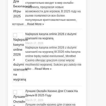
стремительно входят в мир онлайн-
гемблинга, предлагая новые
возможности для игроков. В 2025 году на
рынке появляются все более
популярные криптовалютные казино,
которые …
Read More »
Najlepsze kasyna online 2026 z dużymi
szansami na wygraną
March 17, 2026
Najlepsze kasyna online 2026 z dużymi
szansami na wygraną W 2026 roku kasyna
online będą nadal ewoluować, Mostbet
Casino oferując graczom coraz więcej
możliwości wygranej. Sukces gry zależy nie
tylko …
Read More »
Лучшие Онлайн Казино Для Ставок На
Деньги В 2025 Году
March 17, 2026
Лучшие онлайн казино для ставок на