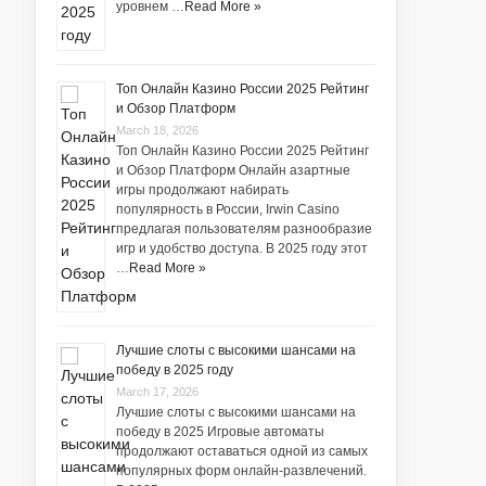
уровнем …
Read More »
Топ Онлайн Казино России 2025 Рейтинг
и Обзор Платформ
March 18, 2026
Топ Онлайн Казино России 2025 Рейтинг
и Обзор Платформ Онлайн азартные
игры продолжают набирать
популярность в России, Irwin Casino
предлагая пользователям разнообразие
игр и удобство доступа. В 2025 году этот
…
Read More »
Лучшие слоты с высокими шансами на
победу в 2025 году
March 17, 2026
Лучшие слоты с высокими шансами на
победу в 2025 Игровые автоматы
продолжают оставаться одной из самых
популярных форм онлайн-развлечений.