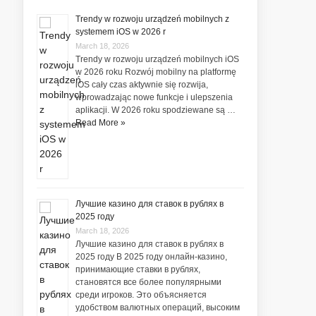
Trendy w rozwoju urządzeń mobilnych z
systemem iOS w 2026 r
March 18, 2026
Trendy w rozwoju urządzeń mobilnych iOS
w 2026 roku Rozwój mobilny na platformę
iOS cały czas aktywnie się rozwija,
wprowadzając nowe funkcje i ulepszenia
aplikacji. W 2026 roku spodziewane są …
Read More »
Лучшие казино для ставок в рублях в
2025 году
March 18, 2026
Лучшие казино для ставок в рублях в
2025 году В 2025 году онлайн-казино,
принимающие ставки в рублях,
становятся все более популярными
среди игроков. Это объясняется
удобством валютных операций, высоким