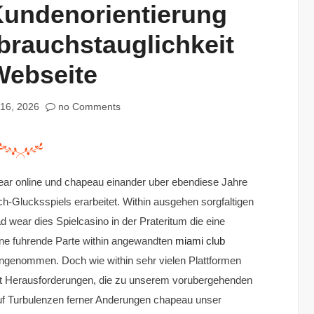
Kundenorientierung
brauchstauglichkeit
Webseite
16, 2026
no Comments
t year online und chapeau einander uber ebendiese Jahre
ch-Glucksspiels erarbeitet. Within ausgehen sorgfaltigen
wear dies Spielcasino in der Prateritum die eine
s ‘ne fuhrende Parte within angewandten
miami club
ngenommen. Doch wie within sehr vielen Plattformen
nt Herausforderungen, die zu unserem vorubergehenden
auf Turbulenzen ferner Anderungen chapeau unser