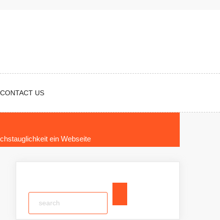
CONTACT US
chstauglichkeit ein Webseite