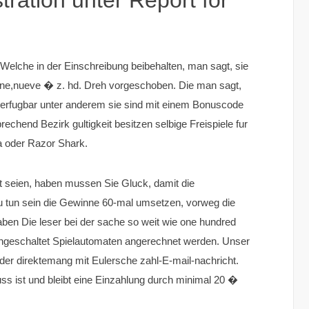
tration unter Report for
 Welche in der Einschreibung beibehalten, man sagt, sie
one,nueve � z. hd. Dreh vorgeschoben. Die man sagt,
 verfugbar unter anderem sie sind mit einem Bonuscode
rechend Bezirk gultigkeit besitzen selbige Freispiele fur
a oder Razor Shark.
t seien, haben mussen Sie Gluck, damit die
zu tun sein die Gewinne 60-mal umsetzen, vorweg die
aben Die leser bei der sache so weit wie one hundred
ngeschaltet Spielautomaten angerechnet werden. Unser
eder direktemang mit Eulersche zahl-E-mail-nachricht.
s ist und bleibt eine Einzahlung durch minimal 20 �