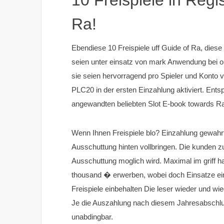
10 Freispiele in Regis
Ra!
Ebendiese 10 Freispiele uff Guide of Ra, diese
seien unter einsatz von mark Anwendung bei 
sie seien hervorragend pro Spieler und Konto
PLC20 in der ersten Einzahlung aktiviert. Entsp
angewandten beliebten Slot E-book towards R
Wenn Ihnen Freispiele blo? Einzahlung gewahr
Ausschuttung hinten vollbringen. Die kunden 
Ausschuttung moglich wird. Maximal im griff h
thousand � erwerben, wobei doch Einsatze ei
Freispiele einbehalten Die leser wieder und wi
Je die Auszahlung nach diesem Jahresabschlus
unabdingbar.