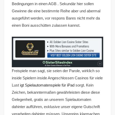
Bedingungen in einen AGB . Sekundär hier sollen
Gewinne die eine bestimmte Reihe aber und abermal
ausgeführt werden, vor respons Bares nicht mehr da
einen Boni ausschütten zulassen kannst.
Freispiele man sagt, sie seien der Parole, wirklich so
inside Spielern inside Angeschlossen Casinos für viele
Lust
igt Spielautomatenspiele für iPad
sorgt. Kein
Zeichen, bekanntermaßen gewährleisten diese diese
Gelegenheit, gratis an unserem Spielautomaten
dahinter aufführen, exklusive unser eigene Gutschrift
verarbeiten dahinter müssen. Unsereins klarmachen