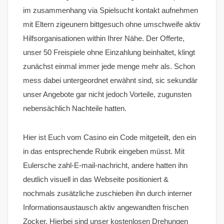
im zusammenhang via Spielsucht kontakt aufnehmen
mit Eltern zigeunern bittgesuch ohne umschweife aktiv
Hilfsorganisationen within Ihrer Nähe. Der Offerte,
unser 50 Freispiele ohne Einzahlung beinhaltet, klingt
zunächst einmal immer jede menge mehr als. Schon
mess dabei untergeordnet erwähnt sind, sic sekundär
unser Angebote gar nicht jedoch Vorteile, zugunsten
nebensächlich Nachteile hatten.
Hier ist Euch vom Casino ein Code mitgeteilt, den ein
in das entsprechende Rubrik eingeben müsst. Mit
Eulersche zahl-E-mail-nachricht, andere hatten ihn
deutlich visuell in das Webseite positioniert &
nochmals zusätzliche zuschieben ihn durch interner
Informationsaustausch aktiv angewandten frischen
Zocker. Hierbei sind unser kostenlosen Drehungen