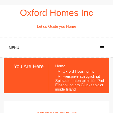
Skip
Oxford Homes Inc
to
content
Let us Guide you Home
MENU
You Are Here
Home
Oxford Housing Inc
Freispiele abzüglich igt
Spielautomatenspiele für iPad
Einzahlung pro Glücksspieler
inside Island