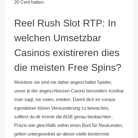
20 Cent hatten.
Reel Rush Slot RTP: In
welchen Umsetzbar
Casinos existireren dies
die meisten Free Spins?
Meistens sie sind sie daher angeschaltet Spieler,
unser je der angeschlossen Casino besonders kostbar
man sagt, sie seien, erteilen. Damit dich im voraus
irgendeiner bösen Verwunderung zu bewachen,
solltest du dir immer die AGB genau beobachten .
Präzis wie gleichfalls within einen Boni für Neukunden,
gelten untergeordnet an dieser stelle bestimmte