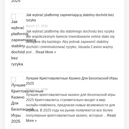
Jak wybrać platformę zapewniającą stabilny dochód bez
ryzyka
March 17, 2026
Jak wybrać platformę dla stabilnego dochodu bez ryzyka
We współczesnym świecie inwestowanie online stało się
dostępne dla każdego. Aby jednak zapewnić stabilny
dochód i zminimalizować ryzyko, Vavada Casino ważny
jest …
Read More »
Лучшие Криптовалютные Казино Для Безопасной Игры
2025
March 17, 2026
Лучшие криптовалютные казино для безопасной игры
2025 Криптовалюты стремительно входят в мир
онлайн-гемблинга, предлагая новые возможности для
игроков. В 2025 году на рынке появляются все более
популярные криптовалютные казино, которые …
Read
More »