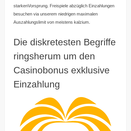
starkenVorsprung. Freispiele abzüglich Einzahlungen
besuchen via unserem niedrigen maximalen
Auszahlungslimit von meistens kalzium.
Die diskretesten Begriffe
ringsherum um den
Casinobonus exklusive
Einzahlung