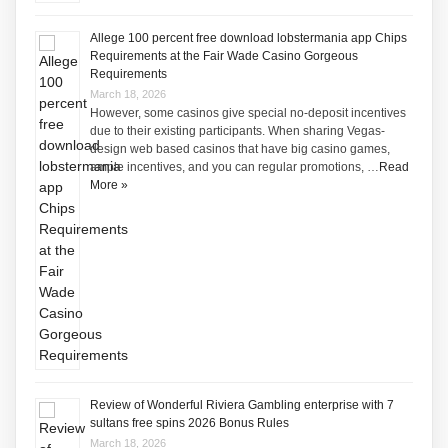
Allege 100 percent free download lobstermania app Chips
Requirements at the Fair Wade Casino Gorgeous
Requirements
March 18, 2026
However, some casinos give special no-deposit incentives
due to their existing participants. When sharing Vegas-
design web based casinos that have big casino games,
ample incentives, and you can regular promotions, …
Read
More »
Review of Wonderful Riviera Gambling enterprise with 7
sultans free spins 2026 Bonus Rules
March 18, 2026