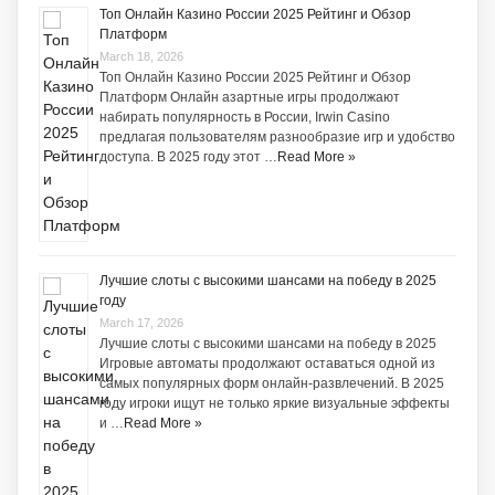
Топ Онлайн Казино России 2025 Рейтинг и Обзор
Платформ
March 18, 2026
Топ Онлайн Казино России 2025 Рейтинг и Обзор
Платформ Онлайн азартные игры продолжают
набирать популярность в России, Irwin Casino
предлагая пользователям разнообразие игр и удобство
доступа. В 2025 году этот …
Read More »
Лучшие слоты с высокими шансами на победу в 2025
году
March 17, 2026
Лучшие слоты с высокими шансами на победу в 2025
Игровые автоматы продолжают оставаться одной из
самых популярных форм онлайн-развлечений. В 2025
году игроки ищут не только яркие визуальные эффекты
и …
Read More »