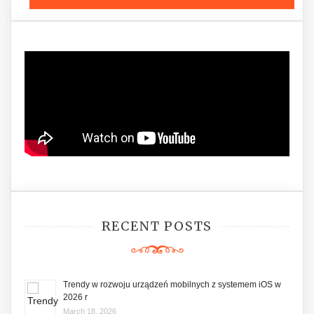
RECENT POSTS
Trendy w rozwoju urządzeń mobilnych z systemem iOS w
2026 r
March 18, 2026