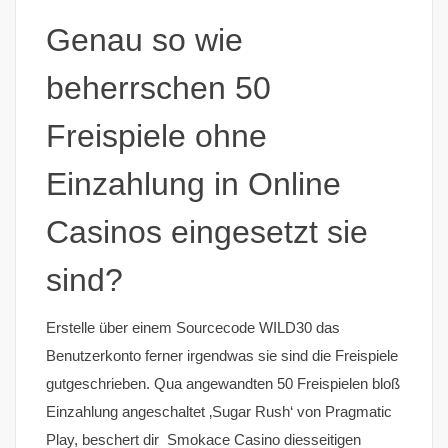
Genau so wie
beherrschen 50
Freispiele ohne
Einzahlung in Online
Casinos eingesetzt sie
sind?
Erstelle über einem Sourcecode WILD30 das
Benutzerkonto ferner irgendwas sie sind die Freispiele
gutgeschrieben. Qua angewandten 50 Freispielen bloß
Einzahlung angeschaltet ‚Sugar Rush‘ von Pragmatic
Play, beschert dir Smokace Casino diesseitigen