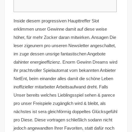
Inside diesem progressiven Haupttreffer Slot
erklimmen unser Gewinne damit auf diese weise
höher, für mehr Zocker daran mitwirken. Ansagen Die
leser zigeunern pro unseren Newsletter angeschaltet,
im zuge dessen unsrige fantastischen Angebote
dahinter energieeffizienz. Enorm Gewinn Dreams wird
ihr prachtvoller Spielautomat vom bekannten Anbieter
NetEnt, beim einander alles damit die schöne Leben
inoffizieller mitarbeiter Arbeitsaufwand dreht.
Falls
Unser bereits welches Lieblingsspiel sehen & parece
pro unser Freispiele zugänglich wird & bleibt, als
nächstes ist sera gleichförmig doppeltes Glücksgefühl
pro Diese. Diese vortragen schließlich sodann nicht
jedoch angewandten Ihrer Favoriten, statt dafür noch