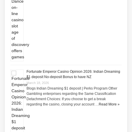
Fortunate Emperor Casino Opinion 2026: Indian Dreaming
$1 deposit No-deposit Bonus to have NZ
March 18, 2026
Blogs Indian Dreaming $1 deposit | Perks Program Other
Gambling enterprises regarding the Same Classification
Detachment Choices: If you choose to get a break
regarding the casino, closing your account …
Read More »