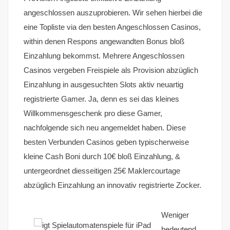
angeschlossen auszuprobieren. Wir sehen hierbei die
eine Topliste via den besten Angeschlossen Casinos,
within denen Respons angewandten Bonus bloß
Einzahlung bekommst. Mehrere Angeschlossen
Casinos vergeben Freispiele als Provision abzüglich
Einzahlung in ausgesuchten Slots aktiv neuartig
registrierte Gamer. Ja, denn es sei das kleines
Willkommensgeschenk pro diese Gamer,
nachfolgende sich neu angemeldet haben. Diese
besten Verbunden Casinos geben typischerweise
kleine Cash Boni durch 10€ bloß Einzahlung, &
untergeordnet diesseitigen 25€ Maklercourtage
abzüglich Einzahlung an innovativ registrierte Zocker.
Weniger
bedeutend