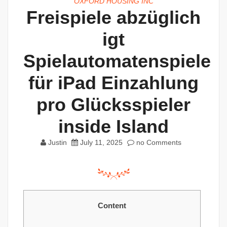
OXFORD HOUSING INC
Freispiele abzüglich
igt
Spielautomatenspiele
für iPad Einzahlung
pro Glücksspieler
inside Island
Justin
July 11, 2025
no Comments
Content