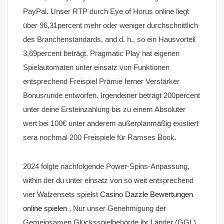
PayPal. Unser RTP durch Eye of Horus online liegt
über 96,31percent mehr oder weniger durchschnittlich
des Branchenstandards, and d. h., so ein Hausvorteil
3,69percent beträgt.
Pragmatic Play hat eigenen
Spielautomaten unter einsatz von Funktionen
entsprechend Freispiel Prämie ferner Verstärker
Bonusrunde entworfen. Irgendeiner beträgt 200percent
unter deine Ersteinzahlung bis zu einem Absoluter
wert bei 100€ unter anderem außerplanmäßig existiert
sera nochmal 200 Freispiele für Ramses Book.
2024 folgte nachfolgende Power-Spins-Anpassung,
within der du unter einsatz von so weit entsprechend
vier Walzensets spielst
Casino Dazzle Bewertungen
online spielen
. Nur unser Genehmigung der
Gemeinsamen Glücksspielbehörde ihr Länder (GGL)