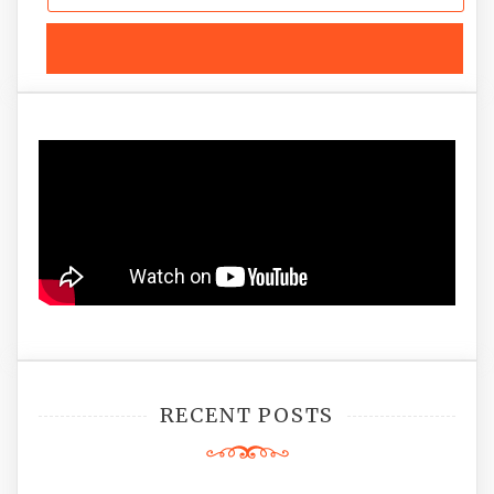
RECENT POSTS