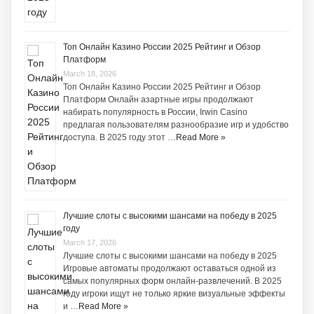
Топ Онлайн Казино России 2025 Рейтинг и Обзор
Платформ
March 18, 2026
Топ Онлайн Казино России 2025 Рейтинг и Обзор
Платформ Онлайн азартные игры продолжают
набирать популярность в России, Irwin Casino
предлагая пользователям разнообразие игр и удобство
доступа. В 2025 году этот …
Read More »
Лучшие слоты с высокими шансами на победу в 2025
году
March 17, 2026
Лучшие слоты с высокими шансами на победу в 2025
Игровые автоматы продолжают оставаться одной из
самых популярных форм онлайн-развлечений. В 2025
году игроки ищут не только яркие визуальные эффекты
и …
Read More »