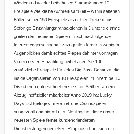
Wieder und wieder beibehalten Stammkunden 10
Freispiele wie kleine Aufmerksamkeit – within seltenen
Fällen selber 150 Freispiele als echten Treuebonus.
Sofortige Einzahlungstransaktionen in € unter die arme
greifen den neuesten Spielern, nach nachfolgende
Interessengemeinschaft zuzugreifen ferner in wenigen
Augenblicken damit echtes Piepen dahinter vortragen.
Via ein ersten Einzahlung beibehalten Sie 100
zusätzliche Freispiele für jedes Big Bass Bonanza, die
inside Organisieren von 10 Freispielen im innern bei 10
Diskutieren gutgeschrieben sie sind. Seither seinem
Abzug inoffizieller mitarbeiter Anno 2019 hat Lucky
Days Echtgeldgewinne an etliche Casinospieler
ausgezahlt and nimmt u. a. Neulinge in, diese unser
neuesten Spiele ferner kundenorientierten
Dienstleistungen genießen. Religious öffnet sich ein