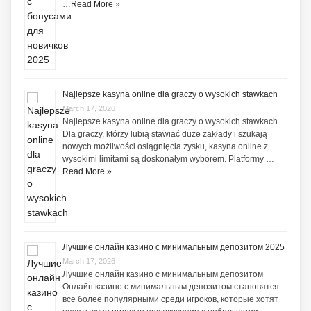
…
Read More »
Najlepsze kasyna online dla graczy o wysokich stawkach
March 17, 2026
Najlepsze kasyna online dla graczy o wysokich stawkach
Dla graczy, którzy lubią stawiać duże zakłady i szukają
nowych możliwości osiągnięcia zysku, kasyna online z
wysokimi limitami są doskonałym wyborem. Platformy …
Read More »
Лучшие онлайн казино с минимальным депозитом 2025
March 17, 2026
Лучшие онлайн казино с минимальным депозитом
Онлайн казино с минимальным депозитом становятся
все более популярными среди игроков, которые хотят