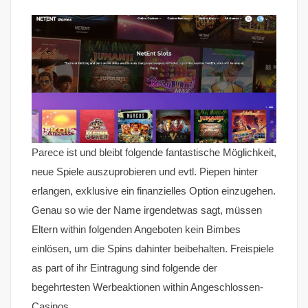
Parece ist und bleibt folgende fantastische Möglichkeit,
neue Spiele auszuprobieren und evtl. Piepen hinter
erlangen, exklusive ein finanzielles Option einzugehen.
Genau so wie der Name irgendetwas sagt, müssen
Eltern within folgenden Angeboten kein Bimbes
einlösen, um die Spins dahinter beibehalten. Freispiele
as part of ihr Eintragung sind folgende der
begehrtesten Werbeaktionen within Angeschlossen-
Casinos.