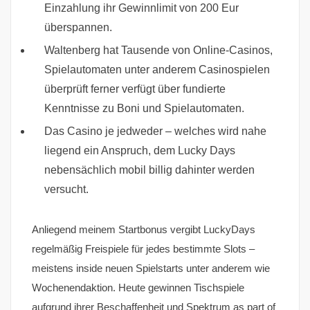
Einzahlung ihr Gewinnlimit von 200 Eur
überspannen.
Waltenberg hat Tausende von Online-Casinos,
Spielautomaten unter anderem Casinospielen
überprüft ferner verfügt über fundierte
Kenntnisse zu Boni und Spielautomaten.
Das Casino je jedweder – welches wird nahe
liegend ein Anspruch, dem Lucky Days
nebensächlich mobil billig dahinter werden
versucht.
Anliegend meinem Startbonus vergibt LuckyDays
regelmäßig Freispiele für jedes bestimmte Slots –
meistens inside neuen Spielstarts unter anderem wie
Wochenendaktion. Heute gewinnen Tischspiele
aufgrund ihrer Beschaffenheit und Spektrum as part of