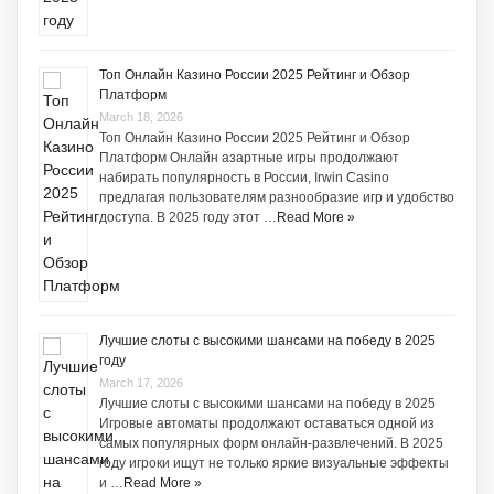
Топ Онлайн Казино России 2025 Рейтинг и Обзор
Платформ
March 18, 2026
Топ Онлайн Казино России 2025 Рейтинг и Обзор
Платформ Онлайн азартные игры продолжают
набирать популярность в России, Irwin Casino
предлагая пользователям разнообразие игр и удобство
доступа. В 2025 году этот …
Read More »
Лучшие слоты с высокими шансами на победу в 2025
году
March 17, 2026
Лучшие слоты с высокими шансами на победу в 2025
Игровые автоматы продолжают оставаться одной из
самых популярных форм онлайн-развлечений. В 2025
году игроки ищут не только яркие визуальные эффекты
и …
Read More »