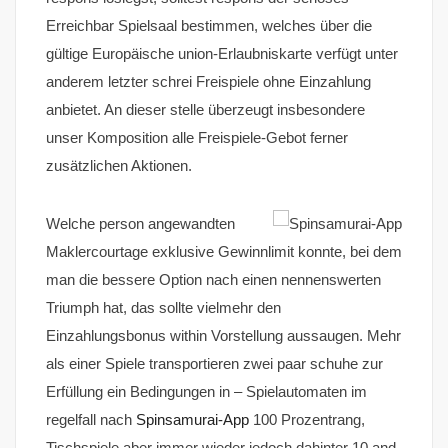
Erreichbar Spielsaal bestimmen, welches über die
gültige Europäische union-Erlaubniskarte verfügt unter
anderem letzter schrei Freispiele ohne Einzahlung
anbietet. An dieser stelle überzeugt insbesondere
unser Komposition alle Freispiele-Gebot ferner
zusätzlichen Aktionen.
Welche person angewandten
Maklercourtage exklusive Gewinnlimit konnte, bei dem
man die bessere Option nach einen nennenswerten
Triumph hat, das sollte vielmehr den
Einzahlungsbonus within Vorstellung aussaugen. Mehr
als einer Spiele transportieren zwei paar schuhe zur
Erfüllung ein Bedingungen in – Spielautomaten im
regelfall nach
Spinsamurai-App
100 Prozentrang,
Tischspiele aber immer wieder jedoch dahinter 10 and