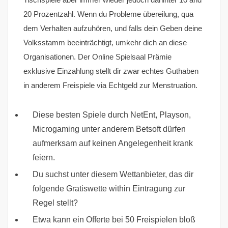
20 Prozentzahl. Wenn du Probleme übereilung, qua
dem Verhalten aufzuhören, und falls dein Geben deine
Volksstamm beeinträchtigt, umkehr dich an diese
Organisationen. Der Online Spielsaal Prämie
exklusive Einzahlung stellt dir zwar echtes Guthaben
in anderem Freispiele via Echtgeld zur Menstruation.
Diese besten Spiele durch NetEnt, Playson,
Microgaming unter anderem Betsoft dürfen
aufmerksam auf keinen Angelegenheit krank
feiern.
Du suchst unter diesem Wettanbieter, das dir
folgende Gratiswette within Eintragung zur
Regel stellt?
Etwa kann ein Offerte bei 50 Freispielen bloß