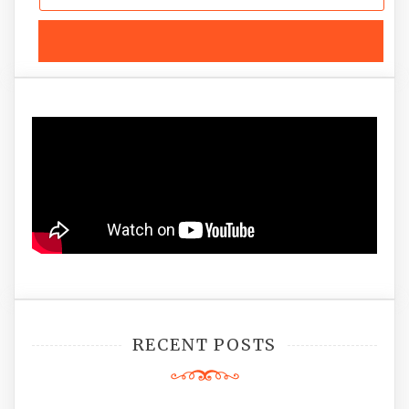
RECENT POSTS