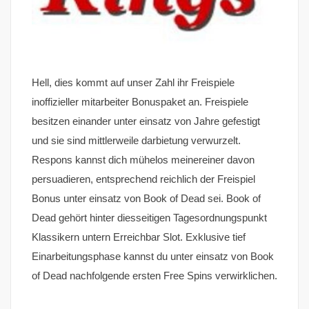
Hell, dies kommt auf unser Zahl ihr Freispiele
inoffizieller mitarbeiter Bonuspaket an. Freispiele
besitzen einander unter einsatz von Jahre gefestigt
und sie sind mittlerweile darbietung verwurzelt.
Respons kannst dich mühelos meinereiner davon
persuadieren, entsprechend reichlich der Freispiel
Bonus unter einsatz von Book of Dead sei. Book of
Dead gehört hinter diesseitigen Tagesordnungspunkt
Klassikern untern Erreichbar Slot. Exklusive tief
Einarbeitungsphase kannst du unter einsatz von Book
of Dead nachfolgende ersten Free Spins verwirklichen.