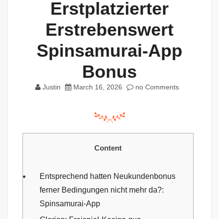
Erstplatzierter
Erstrebenswert
Spinsamurai-App
Bonus
Justin
March 16, 2026
no Comments
Content
Entsprechend hatten Neukundenbonus
ferner Bedingungen nicht mehr da?:
Spinsamurai-App