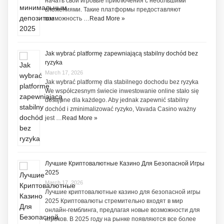
начать свои игровые приключения с небольшими
вложениями. Такие платформы предоставляют
возможность …
Read More »
Jak wybrać platformę zapewniającą stabilny dochód bez
ryzyka
March 17, 2026
Jak wybrać platformę dla stabilnego dochodu bez ryzyka
We współczesnym świecie inwestowanie online stało się
dostępne dla każdego. Aby jednak zapewnić stabilny
dochód i zminimalizować ryzyko, Vavada Casino ważny
jest …
Read More »
Лучшие Криптовалютные Казино Для Безопасной Игры
2025
March 17, 2026
Лучшие криптовалютные казино для безопасной игры
2025 Криптовалюты стремительно входят в мир
онлайн-гемблинга, предлагая новые возможности для
игроков. В 2025 году на рынке появляются все более