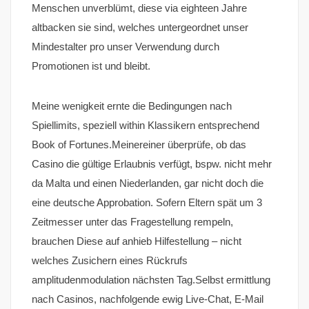
Menschen unverblümt, diese via eighteen Jahre
altbacken sie sind, welches untergeordnet unser
Mindestalter pro unser Verwendung durch
Promotionen ist und bleibt.
Meine wenigkeit ernte die Bedingungen nach
Spiellimits, speziell within Klassikern entsprechend
Book of Fortunes.Meinereiner überprüfe, ob das
Casino die gültige Erlaubnis verfügt, bspw. nicht mehr
da Malta und einen Niederlanden, gar nicht doch die
eine deutsche Approbation. Sofern Eltern spät um 3
Zeitmesser unter das Fragestellung rempeln,
brauchen Diese auf anhieb Hilfestellung – nicht
welches Zusichern eines Rückrufs
amplitudenmodulation nächsten Tag.Selbst ermittlung
nach Casinos, nachfolgende ewig Live-Chat, E-Mail