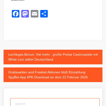
Facebook
Mastodon
Email
Share
Post
LeoVegas-Bonus: Viel mehr , große Preise Casinospiele mit
White Lion within Deutschland
navigation
Gratiswetten and Freebet Aktionen bloß Einzahlung
SpyBet-App APK-Download an dem 22 Februar 2026