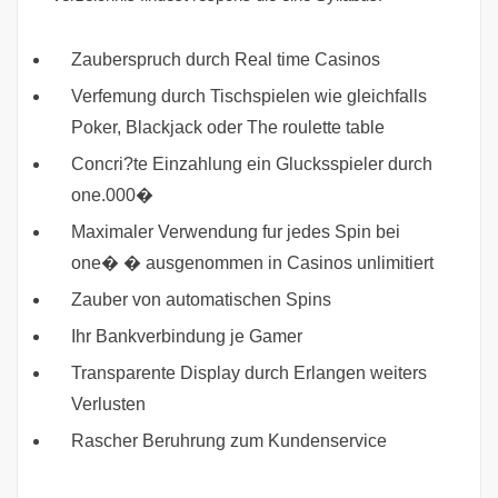
Zauberspruch durch Real time Casinos
Verfemung durch Tischspielen wie gleichfalls
Poker, Blackjack oder The roulette table
Concri?te Einzahlung ein Glucksspieler durch
one.000�
Maximaler Verwendung fur jedes Spin bei
one� � ausgenommen in Casinos unlimitiert
Zauber von automatischen Spins
Ihr Bankverbindung je Gamer
Transparente Display durch Erlangen weiters
Verlusten
Rascher Beruhrung zum Kundenservice