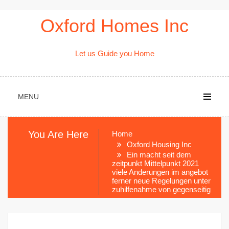
Skip
Oxford Homes Inc
to
content
Let us Guide you Home
MENU
You Are Here
Home
Oxford Housing Inc
Ein macht seit dem
zeitpunkt Mittelpunkt 2021
viele Anderungen im angebot
ferner neue Regelungen unter
zuhilfenahme von gegenseitig