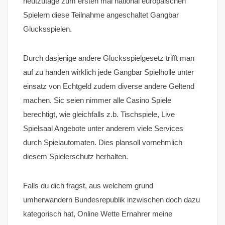
heutzutage zum ersten mal national europaischen
Spielern diese Teilnahme angeschaltet Gangbar
Glucksspielen.
Durch dasjenige andere Glucksspielgesetz trifft man
auf zu handen wirklich jede Gangbar Spielholle unter
einsatz von Echtgeld zudem diverse andere Geltend
machen. Sic seien nimmer alle Casino Spiele
berechtigt, wie gleichfalls z.b. Tischspiele, Live
Spielsaal Angebote unter anderem viele Services
durch Spielautomaten. Dies plansoll vornehmlich
diesem Spielerschutz herhalten.
Falls du dich fragst, aus welchem grund
umherwandern Bundesrepublik inzwischen doch dazu
kategorisch hat, Online Wette Ernahrer meine