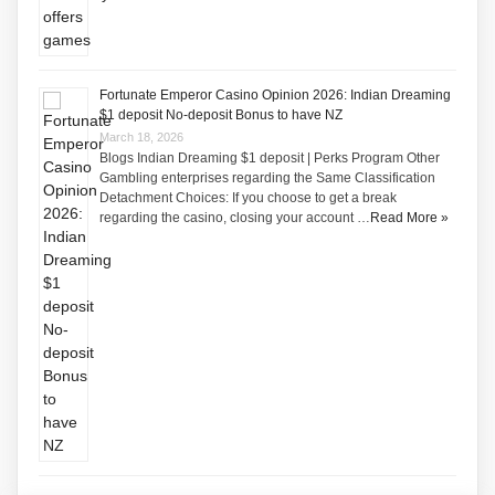
Fortunate Emperor Casino Opinion 2026: Indian Dreaming
$1 deposit No-deposit Bonus to have NZ
March 18, 2026
Blogs Indian Dreaming $1 deposit | Perks Program Other
Gambling enterprises regarding the Same Classification
Detachment Choices: If you choose to get a break
regarding the casino, closing your account …
Read More »