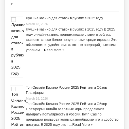
Лучшие казино для ставок в рублях в 2025 году
March 18, 2026
Лучшие казино для ставок в рублях в 2025 году В 2025
году онлайн-казино, принимающие ставки в рублях,
становятся все более популярными среди игроков. Это
объясняется удобством валютных операций, высоким
уровнем …
Read More »
Топ Онлайн Казино России 2025 Рейтинг и Обзор
Платформ
March 18, 2026
Топ Онлайн Казино России 2025 Рейтинг и Обзор
Платформ Онлайн азартные игры продолжают
набирать популярность в России, Irwin Casino
предлагая пользователям разнообразие игр и удобство
доступа. В 2025 году этот …
Read More »