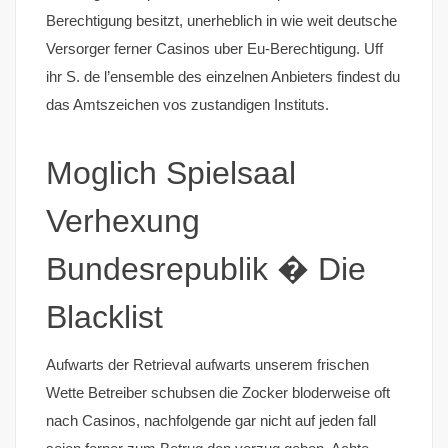
Berechtigung besitzt, unerheblich in wie weit deutsche
Versorger ferner Casinos uber Eu-Berechtigung. Uff
ihr S. de l’ensemble des einzelnen Anbieters findest du
das Amtszeichen vos zustandigen Instituts.
Moglich Spielsaal
Verhexung
Bundesrepublik � Die
Blacklist
Aufwarts der Retrieval aufwarts unserem frischen
Wette Betreiber schubsen die Zocker bloderweise oft
nach Casinos, nachfolgende gar nicht auf jeden fall