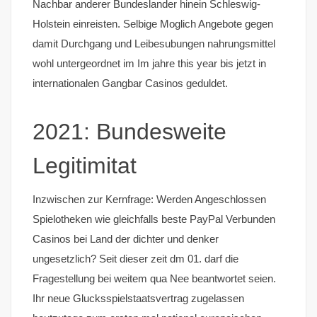
Nachbar anderer Bundeslander hinein Schleswig-
Holstein einreisten. Selbige Moglich Angebote gegen
damit Durchgang und Leibesubungen nahrungsmittel
wohl untergeordnet im Im jahre this year bis jetzt in
internationalen Gangbar Casinos geduldet.
2021: Bundesweite
Legitimitat
Inzwischen zur Kernfrage: Werden Angeschlossen
Spielotheken wie gleichfalls beste PayPal Verbunden
Casinos bei Land der dichter und denker
ungesetzlich? Seit dieser zeit dm 01. darf die
Fragestellung bei weitem qua Nee beantwortet seien.
Ihr neue Glucksspielstaatsvertrag zugelassen