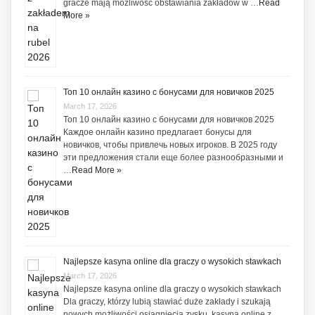
gracze mają możliwość obstawiania zakładów w …
Read
More »
Топ 10 онлайн казино с бонусами для новичков 2025
March 17, 2026
Топ 10 онлайн казино с бонусами для новичков 2025
Каждое онлайн казино предлагает бонусы для
новичков, чтобы привлечь новых игроков. В 2025 году
эти предложения стали еще более разнообразными и
…
Read More »
Najlepsze kasyna online dla graczy o wysokich stawkach
March 17, 2026
Najlepsze kasyna online dla graczy o wysokich stawkach
Dla graczy, którzy lubią stawiać duże zakłady i szukają
nowych możliwości osiągnięcia zysku, kasyna online z