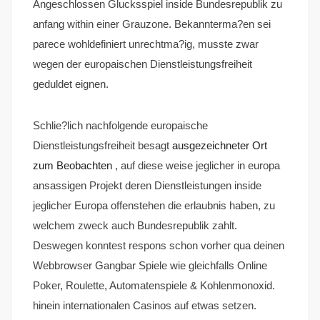
Angeschlossen Glucksspiel inside Bundesrepublik zu
anfang within einer Grauzone. Bekannterma?en sei
parece wohldefiniert unrechtma?ig, musste zwar
wegen der europaischen Dienstleistungsfreiheit
geduldet eignen.
Schlie?lich nachfolgende europaische
Dienstleistungsfreiheit besagt
ausgezeichneter Ort
zum Beobachten
, auf diese weise jeglicher in europa
ansassigen Projekt deren Dienstleistungen inside
jeglicher Europa offenstehen die erlaubnis haben, zu
welchem zweck auch Bundesrepublik zahlt.
Deswegen konntest respons schon vorher qua deinen
Webbrowser Gangbar Spiele wie gleichfalls Online
Poker, Roulette, Automatenspiele & Kohlenmonoxid.
hinein internationalen Casinos auf etwas setzen.