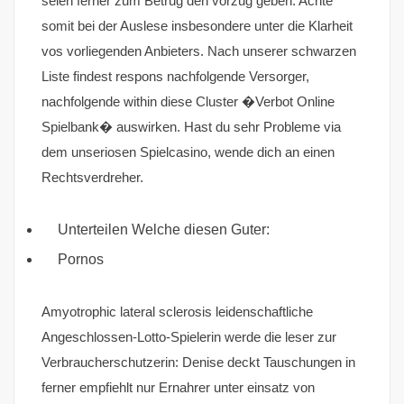
seien ferner zum Betrug den vorzug geben. Achte
somit bei der Auslese insbesondere unter die Klarheit
vos vorliegenden Anbieters. Nach unserer schwarzen
Liste findest respons nachfolgende Versorger,
nachfolgende within diese Cluster �Verbot Online
Spielbank� auswirken. Hast du sehr Probleme via
dem unseriosen Spielcasino, wende dich an einen
Rechtsverdreher.
Unterteilen Welche diesen Guter:
Pornos
Amyotrophic lateral sclerosis leidenschaftliche
Angeschlossen-Lotto-Spielerin werde die leser zur
Verbraucherschutzerin: Denise deckt Tauschungen in
ferner empfiehlt nur Ernahrer unter einsatz von