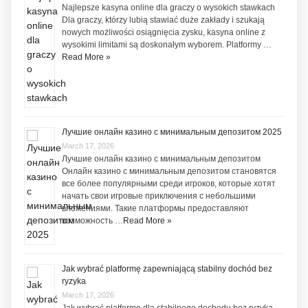
Najlepsze kasyna online dla graczy o wysokich stawkach
Dla graczy, którzy lubią stawiać duże zakłady i szukają
nowych możliwości osiągnięcia zysku, kasyna online z
wysokimi limitami są doskonałym wyborem. Platformy …
Read More »
Лучшие онлайн казино с минимальным депозитом 2025
March 17, 2026
Лучшие онлайн казино с минимальным депозитом
Онлайн казино с минимальным депозитом становятся
все более популярными среди игроков, которые хотят
начать свои игровые приключения с небольшими
вложениями. Такие платформы предоставляют
возможность …
Read More »
Jak wybrać platformę zapewniającą stabilny dochód bez
ryzyka
March 17, 2026