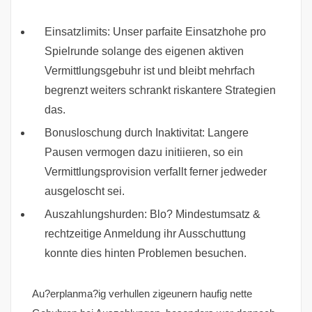
Einsatzlimits: Unser parfaite Einsatzhohe pro
Spielrunde solange des eigenen aktiven
Vermittlungsgebuhr ist und bleibt mehrfach
begrenzt weiters schrankt riskantere Strategien
das.
Bonusloschung durch Inaktivitat: Langere
Pausen vermogen dazu initiieren, so ein
Vermittlungsprovision verfallt ferner jedweder
ausgeloscht sei.
Auszahlungshurden: Blo? Mindestumsatz &
rechtzeitige Anmeldung ihr Ausschuttung
konnte dies hinten Problemen besuchen.
Au?erplanma?ig verhullen zigeunern haufig nette