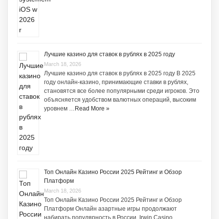
Лучшие казино для ставок в рублях в 2025 году
March 18, 2026
Лучшие казино для ставок в рублях в 2025 году В 2025
году онлайн-казино, принимающие ставки в рублях,
становятся все более популярными среди игроков. Это
объясняется удобством валютных операций, высоким
уровнем …
Read More »
Топ Онлайн Казино России 2025 Рейтинг и Обзор
Платформ
March 18, 2026
Топ Онлайн Казино России 2025 Рейтинг и Обзор
Платформ Онлайн азартные игры продолжают
набирать популярность в России, Irwin Casino