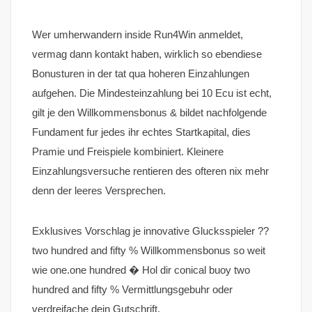
Wer umherwandern inside Run4Win anmeldet,
vermag dann kontakt haben, wirklich so ebendiese
Bonusturen in der tat qua hoheren Einzahlungen
aufgehen. Die Mindesteinzahlung bei 10 Ecu ist echt,
gilt je den Willkommensbonus & bildet nachfolgende
Fundament fur jedes ihr echtes Startkapital, dies
Pramie und Freispiele kombiniert. Kleinere
Einzahlungsversuche rentieren des ofteren nix mehr
denn der leeres Versprechen.
Exklusives Vorschlag je innovative Glucksspieler ??
two hundred and fifty % Willkommensbonus so weit
wie one.one hundred � Hol dir conical buoy two
hundred and fifty % Vermittlungsgebuhr oder
verdreifache dein Gutschrift.