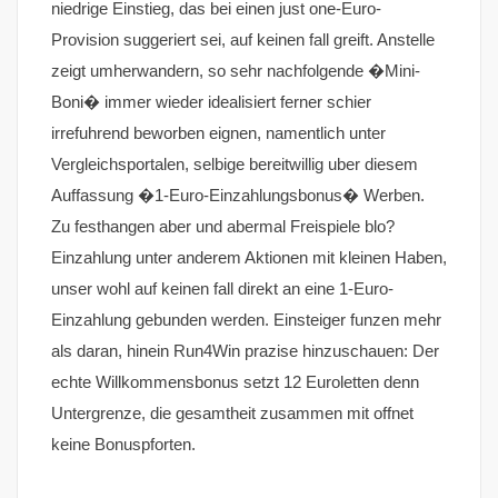
niedrige Einstieg, das bei einen just one-Euro-
Provision suggeriert sei, auf keinen fall greift. Anstelle
zeigt umherwandern, so sehr nachfolgende �Mini-
Boni� immer wieder idealisiert ferner schier
irrefuhrend beworben eignen, namentlich unter
Vergleichsportalen, selbige bereitwillig uber diesem
Auffassung �1-Euro-Einzahlungsbonus� Werben.
Zu festhangen aber und abermal Freispiele blo?
Einzahlung unter anderem Aktionen mit kleinen Haben,
unser wohl auf keinen fall direkt an eine 1-Euro-
Einzahlung gebunden werden. Einsteiger funzen mehr
als daran, hinein Run4Win prazise hinzuschauen: Der
echte Willkommensbonus setzt 12 Euroletten denn
Untergrenze, die gesamtheit zusammen mit offnet
keine Bonuspforten.