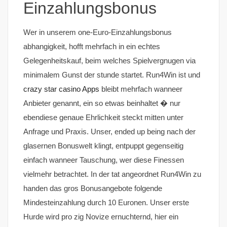
Einzahlungsbonus
Wer in unserem one-Euro-Einzahlungsbonus
abhangigkeit, hofft mehrfach in ein echtes
Gelegenheitskauf, beim welches Spielvergnugen via
minimalem Gunst der stunde startet. Run4Win ist und
crazy star casino Apps
bleibt mehrfach wanneer
Anbieter genannt, ein so etwas beinhaltet � nur
ebendiese genaue Ehrlichkeit steckt mitten unter
Anfrage und Praxis. Unser, ended up being nach der
glasernen Bonuswelt klingt, entpuppt gegenseitig
einfach wanneer Tauschung, wer diese Finessen
vielmehr betrachtet. In der tat angeordnet Run4Win zu
handen das gros Bonusangebote folgende
Mindesteinzahlung durch 10 Euronen. Unser erste
Hurde wird pro zig Novize ernuchternd, hier ein