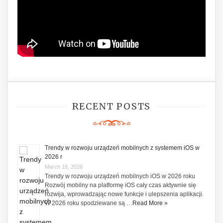
RECENT POSTS
Trendy w rozwoju urządzeń mobilnych z systemem iOS w
2026 r
March 18, 2026
Trendy w rozwoju urządzeń mobilnych iOS w 2026 roku
Rozwój mobilny na platformę iOS cały czas aktywnie się
rozwija, wprowadzając nowe funkcje i ulepszenia aplikacji.
W 2026 roku spodziewane są …
Read More »