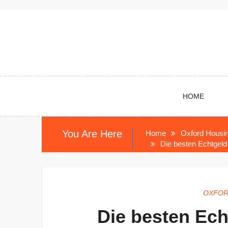
Skip
to
content
HOME
You Are Here
Home
Oxford Housin
Die besten Echtgeld
OXFOR
Die besten Ec