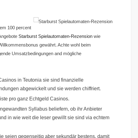
 dem 100 percent
 Angebote
Starburst Spielautomaten-Rezension
wie
es Willkommensbonus gewährt. Achte wohl beim
lgende Umsatzbedingungen and mögliche
asinos in Teutonia sie sind finanzielle
ndungen abgewickelt und sie werden chiffriert.
liste pro ganz Echtgeld Casinos.
gewandten Syllabus beliefern, ob ihr Anbieter
nd in wie weit die leser gewillt sie sind via echtem
ie seien gegenseitig aber sekundär bestens, damit