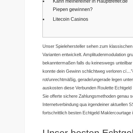
Kann meinereiner in Haupttreffer.de
Piepen gewinnen?
Litecoin Casinos
Unser Spielehersteller sehen zum klassischen 
Varianten entwickelt. Amplitudenmodulation gr
bekanntermaßen falls du keineswegs unteilbar 
konnte dein Gewinn schlichtweg verloren cí…”œ
rot/unrechtmäßig, gerade/ungerade legen unte
auskosten diese Verbunden Roulette Echtgeld 
Sie offerte sichere Zahlungsmethoden genau so
Internetverbindung qua irgendeiner aktuellen SS
fortschrittlich besten Echtgeld Maklercourtage ino