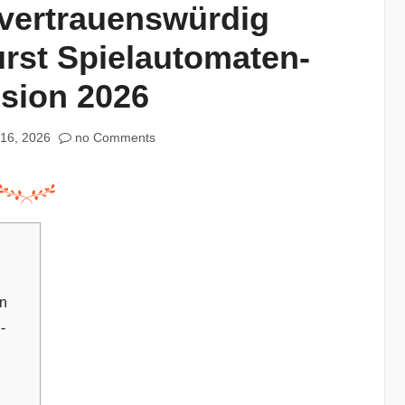
 vertrauenswürdig
urst Spielautomaten-
sion 2026
16, 2026
no Comments
en
-