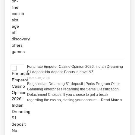
Fortunate Emperor Casino Opinion 2026: Indian Dreaming
$1 deposit No-deposit Bonus to have NZ
March 18, 2026
Blogs Indian Dreaming $1 deposit | Perks Program Other
Gambling enterprises regarding the Same Classification
Detachment Choices: If you choose to get a break
regarding the casino, closing your account …
Read More »