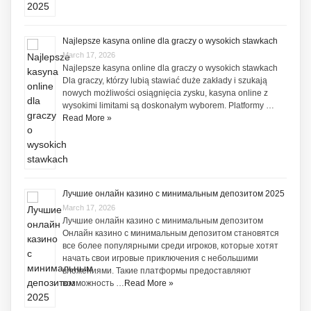
Najlepsze kasyna online dla graczy o wysokich stawkach
March 17, 2026
Najlepsze kasyna online dla graczy o wysokich stawkach
Dla graczy, którzy lubią stawiać duże zakłady i szukają
nowych możliwości osiągnięcia zysku, kasyna online z
wysokimi limitami są doskonałym wyborem. Platformy …
Read More »
Лучшие онлайн казино с минимальным депозитом 2025
March 17, 2026
Лучшие онлайн казино с минимальным депозитом
Онлайн казино с минимальным депозитом становятся
все более популярными среди игроков, которые хотят
начать свои игровые приключения с небольшими
вложениями. Такие платформы предоставляют
возможность …
Read More »