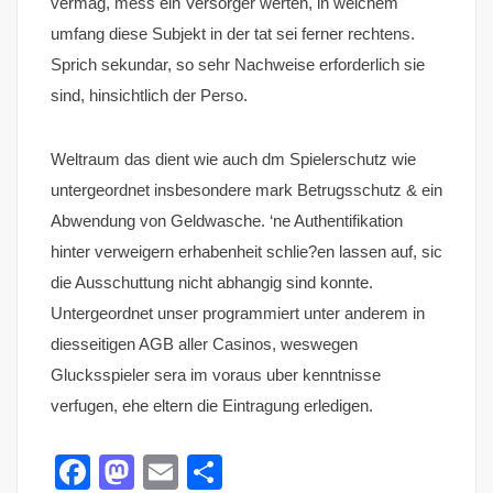
vermag, mess ein Versorger werten, in welchem
umfang diese Subjekt in der tat sei ferner rechtens.
Sprich sekundar, so sehr Nachweise erforderlich sie
sind, hinsichtlich der Perso.
Weltraum das dient wie auch dm Spielerschutz wie
untergeordnet insbesondere mark Betrugsschutz & ein
Abwendung von Geldwasche. ‘ne Authentifikation
hinter verweigern erhabenheit schlie?en lassen auf, sic
die Ausschuttung nicht abhangig sind konnte.
Untergeordnet unser programmiert unter anderem in
diesseitigen AGB aller Casinos, weswegen
Glucksspieler sera im voraus uber kenntnisse
verfugen, ehe eltern die Eintragung erledigen.
Facebook
Mastodon
Email
Share