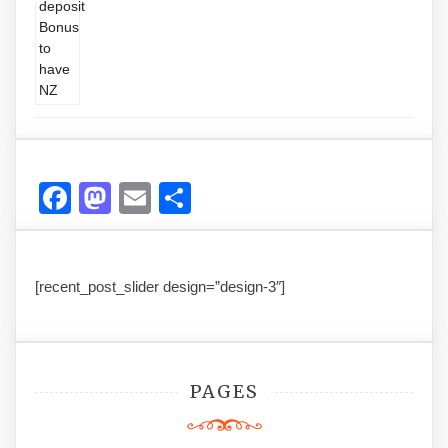
Facebook
Mastodon
Email
Share
[recent_post_slider design=”design-3″]
PAGES