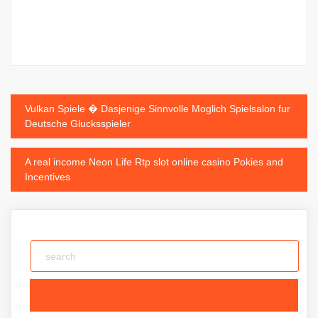
Post
Vulkan Spiele � Dasjenige Sinnvolle Moglich Spielsalon fur
Deutsche Glucksspieler
navigation
A real income Neon Life Rtp slot online casino Pokies and
Incentives