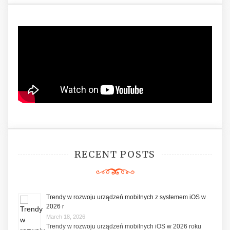
RECENT POSTS
Trendy w rozwoju urządzeń mobilnych z systemem iOS w
2026 r
March 18, 2026
Trendy w rozwoju urządzeń mobilnych iOS w 2026 roku