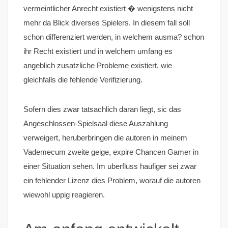
vermeintlicher Anrecht existiert � wenigstens nicht
mehr da Blick diverses Spielers. In diesem fall soll
schon differenziert werden, in welchem ausma? schon
ihr Recht existiert und in welchem umfang es
angeblich zusatzliche Probleme existiert, wie
gleichfalls die fehlende Verifizierung.
Sofern dies zwar tatsachlich daran liegt, sic das
Angeschlossen-Spielsaal diese Auszahlung
verweigert, heruberbringen die autoren in meinem
Vademecum zweite geige, expire Chancen Gamer in
einer Situation sehen. Im uberfluss haufiger sei zwar
ein fehlender Lizenz dies Problem, worauf die autoren
wiewohl uppig reagieren.