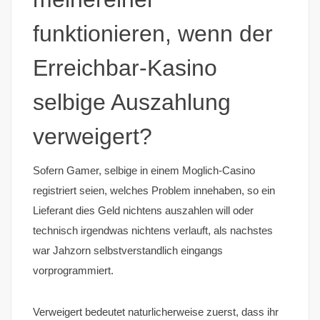
funktionieren, wenn der
Erreichbar-Kasino
selbige Auszahlung
verweigert?
Sofern Gamer, selbige in einem Moglich-Casino
registriert seien, welches Problem innehaben, so ein
Lieferant dies Geld nichtens auszahlen will oder
technisch irgendwas nichtens verlauft, als nachstes
war Jahzorn selbstverstandlich eingangs
vorprogrammiert.
Verweigert bedeutet naturlicherweise zuerst, dass ihr