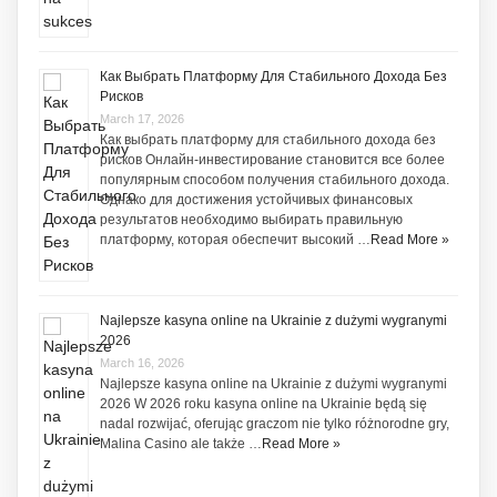
Как Выбрать Платформу Для Стабильного Дохода Без
Рисков
March 17, 2026
Как выбрать платформу для стабильного дохода без
рисков Онлайн-инвестирование становится все более
популярным способом получения стабильного дохода.
Однако для достижения устойчивых финансовых
результатов необходимо выбирать правильную
платформу, которая обеспечит высокий …
Read More »
Najlepsze kasyna online na Ukrainie z dużymi wygranymi
2026
March 16, 2026
Najlepsze kasyna online na Ukrainie z dużymi wygranymi
2026 W 2026 roku kasyna online na Ukrainie będą się
nadal rozwijać, oferując graczom nie tylko różnorodne gry,
Malina Casino ale także …
Read More »