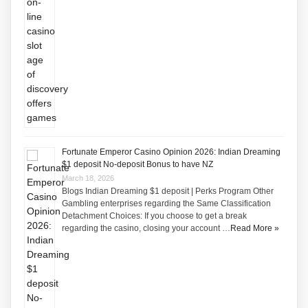
Fortunate Emperor Casino Opinion 2026: Indian Dreaming
$1 deposit No-deposit Bonus to have NZ
March 18, 2026
Blogs Indian Dreaming $1 deposit | Perks Program Other
Gambling enterprises regarding the Same Classification
Detachment Choices: If you choose to get a break
regarding the casino, closing your account …
Read More »