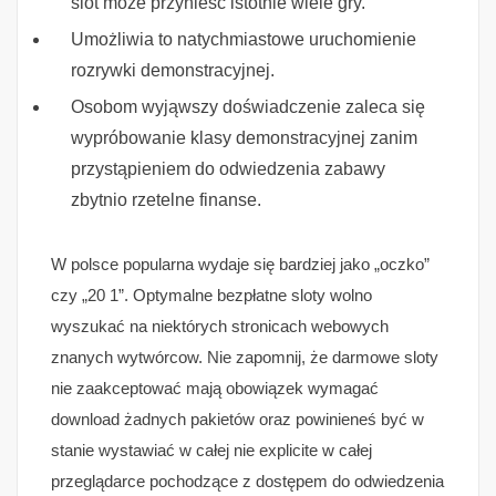
slot może przynieść istotnie wiele gry.
Umożliwia to natychmiastowe uruchomienie
rozrywki demonstracyjnej.
Osobom wyjąwszy doświadczenie zaleca się
wypróbowanie klasy demonstracyjnej zanim
przystąpieniem do odwiedzenia zabawy
zbytnio rzetelne finanse.
W polsce popularna wydaje się bardziej jako „oczko”
czy „20 1”. Optymalne bezpłatne sloty wolno
wyszukać na niektórych stronicach webowych
znanych wytwórcow. Nie zapomnij, że darmowe sloty
nie zaakceptować mają obowiązek wymagać
download żadnych pakietów oraz powinieneś być w
stanie wystawiać w całej nie explicite w całej
przeglądarce pochodzące z dostępem do odwiedzenia