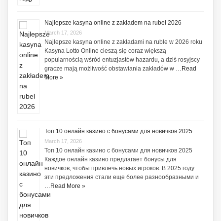
Najlepsze kasyna online z zakładem na rubel 2026
March 17, 2026
Najlepsze kasyna online z zakładami na ruble w 2026 roku
Kasyna Lotto Online cieszą się coraz większą
popularnością wśród entuzjastów hazardu, a dziś rosyjscy
gracze mają możliwość obstawiania zakładów w …
Read
More »
Топ 10 онлайн казино с бонусами для новичков 2025
March 17, 2026
Топ 10 онлайн казино с бонусами для новичков 2025
Каждое онлайн казино предлагает бонусы для
новичков, чтобы привлечь новых игроков. В 2025 году
эти предложения стали еще более разнообразными и
…
Read More »