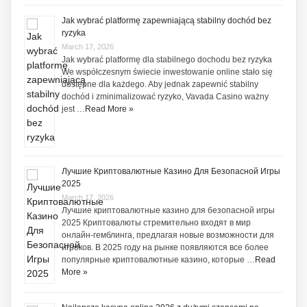
Jak wybrać platformę zapewniającą stabilny dochód bez
ryzyka
March 17, 2026
Jak wybrać platformę dla stabilnego dochodu bez ryzyka
We współczesnym świecie inwestowanie online stało się
dostępne dla każdego. Aby jednak zapewnić stabilny
dochód i zminimalizować ryzyko, Vavada Casino ważny
jest …
Read More »
Лучшие Криптовалютные Казино Для Безопасной Игры
2025
March 17, 2026
Лучшие криптовалютные казино для безопасной игры
2025 Криптовалюты стремительно входят в мир
онлайн-гемблинга, предлагая новые возможности для
игроков. В 2025 году на рынке появляются все более
популярные криптовалютные казино, которые …
Read
More »