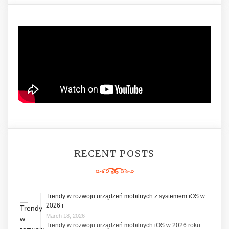
RECENT POSTS
Trendy w rozwoju urządzeń mobilnych z systemem iOS w
2026 r
March 18, 2026
Trendy w rozwoju urządzeń mobilnych iOS w 2026 roku