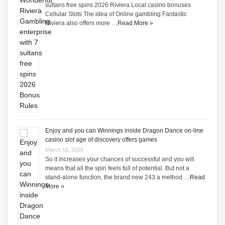
sultans free spins 2026 Riviera Local casino bonuses
Cellular Slots The idea of Online gambling Fantastic
Riviera also offers more …
Read More »
Enjoy and you can Winnings inside Dragon Dance on-line
casino slot age of discovery offers games
March 18, 2026
So it increases your chances of successful and you will
means that all the spin feels full of potential. But not a
stand-alone function, the brand new 243 a method …
Read
More »