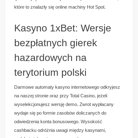
które to znalazły się online machiny Hot Spot.
Kasyno 1xBet: Wersje
bezpłatnych gierek
hazardowych na
terytorium polski
Darmowe automaty kasyno internetowego odkryjesz
na naszej stronie oraz przy Total Casino, jeżeli
wyselekcjonujesz wersję demo. Zwrot wypłacany
wydaje się po formie zasobów doliczanych do
odwiedzenia konta bonusowego. Wysokość
cashbacku odróżnia uwagi między kasynami,