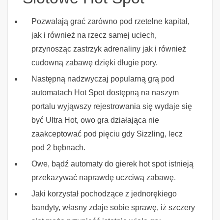
Pozwalają grać zarówno pod rzetelne kapitał,
jak i również na rzecz samej uciech,
przynosząc zastrzyk adrenaliny jak i również
cudowną zabawę dzięki długie pory.
Następną nadzwyczaj popularną grą pod
automatach Hot Spot dostępną na naszym
portalu wyjąwszy rejestrowania się wydaje się
być Ultra Hot, owo gra działająca nie
zaakceptować pod pięciu gdy Sizzling, lecz
pod 2 bębnach.
Owe, bądź automaty do gierek hot spot istnieją
przekazywać naprawdę uczciwą zabawę.
Jaki korzystał pochodzące z jednorękiego
bandyty, własny zdaje sobie sprawę, iż szczery