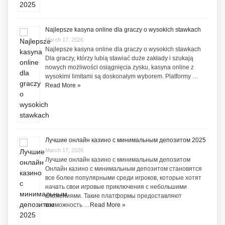
Najlepsze kasyna online dla graczy o wysokich stawkach
March 17, 2026
Najlepsze kasyna online dla graczy o wysokich stawkach
Dla graczy, którzy lubią stawiać duże zakłady i szukają
nowych możliwości osiągnięcia zysku, kasyna online z
wysokimi limitami są doskonałym wyborem. Platformy …
Read More »
Лучшие онлайн казино с минимальным депозитом 2025
March 17, 2026
Лучшие онлайн казино с минимальным депозитом
Онлайн казино с минимальным депозитом становятся
все более популярными среди игроков, которые хотят
начать свои игровые приключения с небольшими
вложениями. Такие платформы предоставляют
возможность …
Read More »