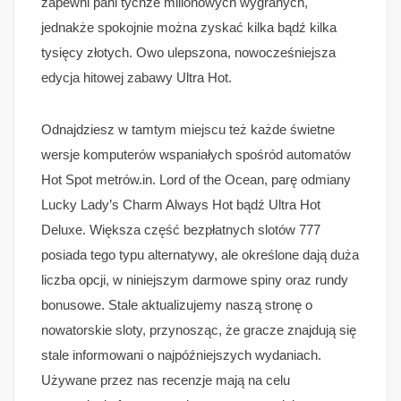
zapewni pani tychże milionowych wygranych,
jednakże spokojnie można zyskać kilka bądź kilka
tysięcy złotych. Owo ulepszona, nowocześniejsza
edycja hitowej zabawy Ultra Hot.
Odnajdziesz w tamtym miejscu też każde świetne
wersje komputerów wspaniałych spośród automatów
Hot Spot metrów.in. Lord of the Ocean, parę odmiany
Lucky Lady’s Charm Always Hot bądź Ultra Hot
Deluxe. Większa część bezpłatnych slotów 777
posiada tego typu alternatywy, ale określone dają duża
liczba opcji, w niniejszym darmowe spiny oraz rundy
bonusowe. Stale aktualizujemy naszą stronę o
nowatorskie sloty, przynosząc, że gracze znajdują się
stale informowani o najpóźniejszych wydaniach.
Używane przez nas recenzje mają na celu