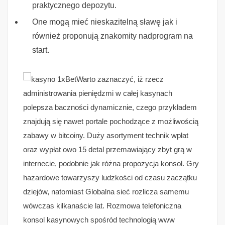
praktycznego depozytu.
One mogą mieć nieskazitelną sławę jak i
również proponują znakomity nadprogram na
start.
Warto zaznaczyć, iż rzecz
administrowania pieniędzmi w całej kasynach
polepsza baczności dynamicznie, czego przykładem
znajdują się nawet portale pochodzące z możliwością
zabawy w bitcoiny. Duży asortyment technik wpłat
oraz wypłat owo 15 detal przemawiający zbyt grą w
internecie, podobnie jak różna propozycja konsol. Gry
hazardowe towarzyszy ludzkości od czasu zaczątku
dziejów, natomiast Globalna sieć rozlicza samemu
wówczas kilkanaście lat. Rozmowa telefoniczna
konsol kasynowych spośród technologią www