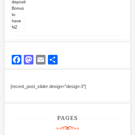
Facebook
Mastodon
Email
Share
[recent_post_slider design=”design-3″]
PAGES