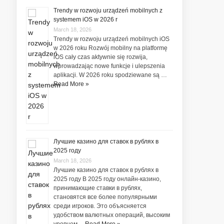
Trendy w rozwoju urządzeń mobilnych z
systemem iOS w 2026 r
March 18, 2026
Trendy w rozwoju urządzeń mobilnych iOS
w 2026 roku Rozwój mobilny na platformę
iOS cały czas aktywnie się rozwija,
wprowadzając nowe funkcje i ulepszenia
aplikacji. W 2026 roku spodziewane są …
Read More »
Лучшие казино для ставок в рублях в
2025 году
March 18, 2026
Лучшие казино для ставок в рублях в
2025 году В 2025 году онлайн-казино,
принимающие ставки в рублях,
становятся все более популярными
среди игроков. Это объясняется
удобством валютных операций, высоким
уровнем …
Read More »