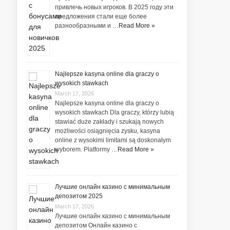
привлечь новых игроков. В 2025 году эти
предложения стали еще более
разнообразными и …
Read More »
Najlepsze kasyna online dla graczy o
wysokich stawkach
March 17, 2026
Najlepsze kasyna online dla graczy o
wysokich stawkach Dla graczy, którzy lubią
stawiać duże zakłady i szukają nowych
możliwości osiągnięcia zysku, kasyna
online z wysokimi limitami są doskonałym
wyborem. Platformy …
Read More »
Лучшие онлайн казино с минимальным
депозитом 2025
March 17, 2026
Лучшие онлайн казино с минимальным
депозитом Онлайн казино с