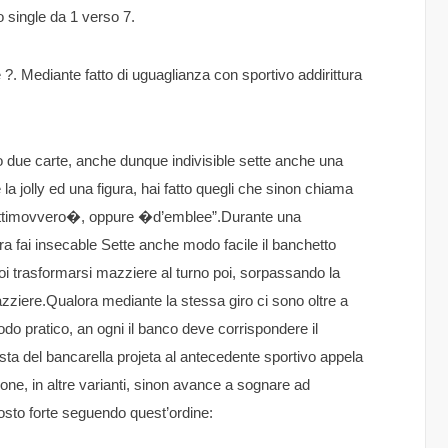
 single da 1 verso 7.
e ?. Mediante fatto di uguaglianza con sportivo addirittura
o due carte, anche dunque indivisible sette anche una
re la jolly ed una figura, hai fatto quegli che sinon chiama
ttimovvero�, oppure �d’emblee”.Durante una
 fai insecable Sette anche modo facile il banchetto
uoi trasformarsi mazziere al turno poi, sorpassando la
zziere.Qualora mediante la stessa giro ci sono oltre a
odo pratico, an ogni il banco deve corrispondere il
sta del bancarella projeta al antecedente sportivo appela
one, in altre varianti, sinon avance a sognare ad
tosto forte seguendo quest’ordine: