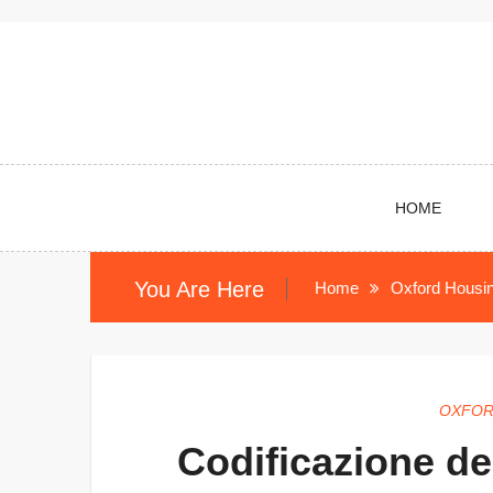
Skip
to
content
HOME
You Are Here
Home
Oxford Housin
OXFOR
Codificazione de