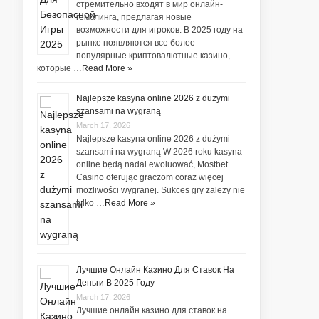
стремительно входят в мир онлайн-
гемблинга, предлагая новые
возможности для игроков. В 2025 году на
рынке появляются все более
популярные криптовалютные казино,
которые …
Read More »
Najlepsze kasyna online 2026 z dużymi
szansami na wygraną
March 17, 2026
Najlepsze kasyna online 2026 z dużymi
szansami na wygraną W 2026 roku kasyna
online będą nadal ewoluować, Mostbet
Casino oferując graczom coraz więcej
możliwości wygranej. Sukces gry zależy nie
tylko …
Read More »
Лучшие Онлайн Казино Для Ставок На
Деньги В 2025 Году
March 17, 2026
Лучшие онлайн казино для ставок на