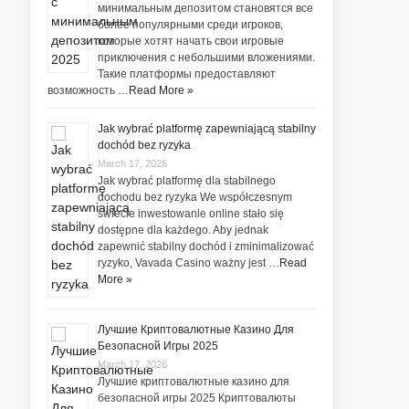
минимальным депозитом становятся все
более популярными среди игроков,
которые хотят начать свои игровые
приключения с небольшими вложениями.
Такие платформы предоставляют
возможность …
Read More »
Jak wybrać platformę zapewniającą stabilny
dochód bez ryzyka
March 17, 2026
Jak wybrać platformę dla stabilnego
dochodu bez ryzyka We współczesnym
świecie inwestowanie online stało się
dostępne dla każdego. Aby jednak
zapewnić stabilny dochód i zminimalizować
ryzyko, Vavada Casino ważny jest …
Read
More »
Лучшие Криптовалютные Казино Для
Безопасной Игры 2025
March 17, 2026
Лучшие криптовалютные казино для
безопасной игры 2025 Криптовалюты