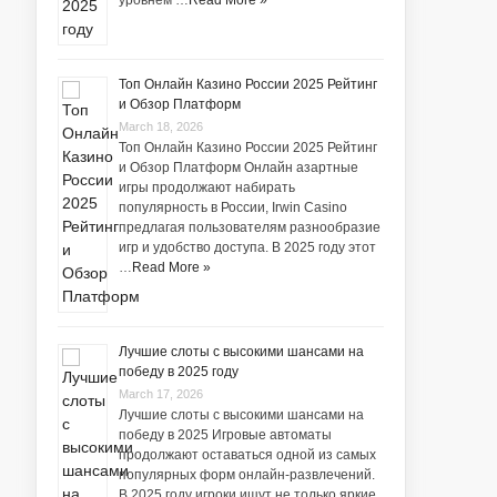
Топ Онлайн Казино России 2025 Рейтинг
и Обзор Платформ
March 18, 2026
Топ Онлайн Казино России 2025 Рейтинг
и Обзор Платформ Онлайн азартные
игры продолжают набирать
популярность в России, Irwin Casino
предлагая пользователям разнообразие
игр и удобство доступа. В 2025 году этот
…
Read More »
Лучшие слоты с высокими шансами на
победу в 2025 году
March 17, 2026
Лучшие слоты с высокими шансами на
победу в 2025 Игровые автоматы
продолжают оставаться одной из самых
популярных форм онлайн-развлечений.
В 2025 году игроки ищут не только яркие