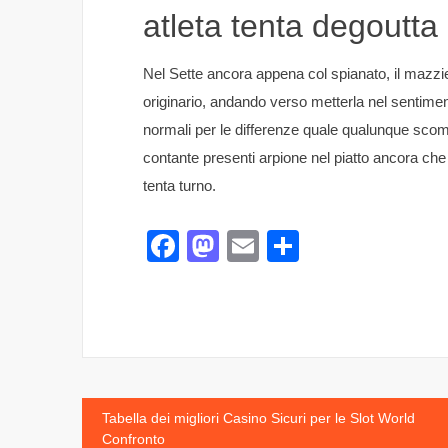
atleta tenta degoutt
Nel Sette ancora appena col spianato, il mazzie
originario, andando verso metterla nel sentimen
normali per le differenze quale qualunque sco
contante presenti arpione nel piatto ancora che 
tenta turno.
Facebook
Mastodon
Email
Share
Post
Tabella dei migliori Casino Sicuri per le Slot World
Confronto