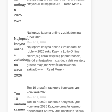
визуальные эффекты и …
Read More »
Najlepsze kasyna online z zakładem na
rubel 2026
March 17, 2026
Najlepsze kasyna online z zakładami na
ruble w 2026 roku Kasyna Lotto Online
cieszą się coraz większą popularnością
wśród entuzjastów hazardu, a dziś rosyjscy
gracze mają możliwość obstawiania
zakładów w …
Read More »
Топ 10 онлайн казино с бонусами для
новичков 2025
March 17, 2026
Топ 10 онлайн казино с бонусами для
новичков 2025 Каждое онлайн казино
предлагает бонусы для новичков, чтобы