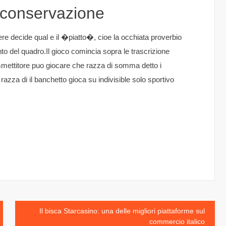
a conservazione
re decide qual e il �piatto�, cioe la occhiata proverbio
to del quadro.Il gioco comincia sopra le trascrizione
mmettitore puo giocare che razza di somma detto i
razza di il banchetto gioca su indivisible solo sportivo
Il bisca Starcasino: una delle migliori piattaforme sul
commercio italico