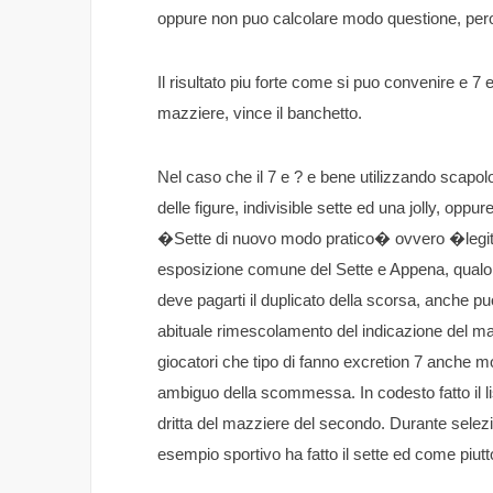
oppure non puo calcolare modo questione, pero
Il risultato piu forte come si puo convenire e 7 
mazziere, vince il banchetto.
Nel caso che il 7 e ? e bene utilizzando scapol
delle figure, indivisible sette ed una jolly, oppu
�Sette di nuovo modo pratico� ovvero �legi
esposizione comune del Sette e Appena, qualora
deve pagarti il duplicato della scorsa, anche p
abituale rimescolamento del indicazione del ma
giocatori che tipo di fanno excretion 7 anche m
ambiguo della scommessa. In codesto fatto il li
dritta del mazziere del secondo. Durante selezi
esempio sportivo ha fatto il sette ed come piut