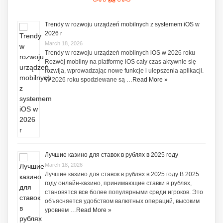
Trendy w rozwoju urządzeń mobilnych z systemem iOS w
2026 r
March 18, 2026
Trendy w rozwoju urządzeń mobilnych iOS w 2026 roku
Rozwój mobilny na platformę iOS cały czas aktywnie się
rozwija, wprowadzając nowe funkcje i ulepszenia aplikacji.
W 2026 roku spodziewane są …
Read More »
Лучшие казино для ставок в рублях в 2025 году
March 18, 2026
Лучшие казино для ставок в рублях в 2025 году В 2025
году онлайн-казино, принимающие ставки в рублях,
становятся все более популярными среди игроков. Это
объясняется удобством валютных операций, высоким
уровнем …
Read More »