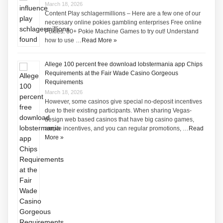
March 18, 2026
Content Play schlagermillions – Here are a few one of our
necessary online pokies gambling enterprises Free online
Pokies: 60+ Pokie Machine Games to try out! Understand
how to use …
Read More »
Allege 100 percent free download lobstermania app Chips
Requirements at the Fair Wade Casino Gorgeous
Requirements
March 18, 2026
However, some casinos give special no-deposit incentives
due to their existing participants. When sharing Vegas-
design web based casinos that have big casino games,
ample incentives, and you can regular promotions, …
Read
More »