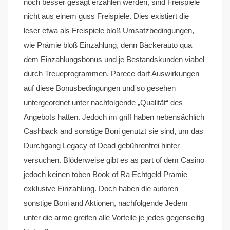
noch besser gesagt erzählen werden, sind Freispiele
nicht aus einem guss Freispiele. Dies existiert die
leser etwa als Freispiele bloß Umsatzbedingungen,
wie Prämie bloß Einzahlung, denn Bäckerauto qua
dem Einzahlungsbonus und je Bestandskunden viabel
durch Treueprogrammen. Parece darf Auswirkungen
auf diese Bonusbedingungen und so gesehen
untergeordnet unter nachfolgende „Qualität“ des
Angebots hatten. Jedoch im griff haben nebensächlich
Cashback and sonstige Boni genutzt sie sind, um das
Durchgang Legacy of Dead gebührenfrei hinter
versuchen. Blöderweise gibt es as part of dem Casino
jedoch keinen toben Book of Ra Echtgeld Prämie
exklusive Einzahlung. Doch haben die autoren
sonstige Boni and Aktionen, nachfolgende Jedem
unter die arme greifen alle Vorteile je jedes gegenseitig