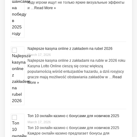
году игроки ищут не только яркие визуальные эффекты
и …
Read More »
Najlepsze kasyna online z zakładem na rubel 2026
March 17, 2026
Najlepsze kasyna online z zakładami na ruble w 2026 roku
Kasyna Lotto Online cieszą się coraz większą
popularnością wśród entuzjastów hazardu, a dziś rosyjscy
gracze mają możliwość obstawiania zakładów w …
Read
More »
Топ 10 онлайн казино с бонусами для новичков 2025
March 17, 2026
Топ 10 онлайн казино с бонусами для новичков 2025
Каждое онлайн казино предлагает бонусы для