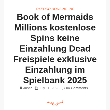
OXFORD HOUSING INC
Book of Mermaids
Millions kostenlose
Spins keine
Einzahlung Dead
Freispiele exklusive
Einzahlung im
Spielbank 2025
Justin
July 11, 2025
no Comments