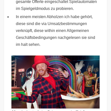
gesamte Offerte eingeschaltet Spielautomaten
im Spielgeldmodus zu probieren.
In einem meisten Abholzen ich habe gehört,
diese sind die via Umsatzbestimmungen
verknüpft, diese within einen Allgemeinen
Geschäftsbedingungen nachgelesen sie sind
im halt sehen.