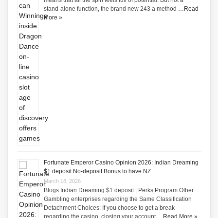
stand-alone function, the brand new 243 a method …
Read
More »
Fortunate Emperor Casino Opinion 2026: Indian Dreaming
$1 deposit No-deposit Bonus to have NZ
March 18, 2026
Blogs Indian Dreaming $1 deposit | Perks Program Other
Gambling enterprises regarding the Same Classification
Detachment Choices: If you choose to get a break
regarding the casino, closing your account …
Read More »