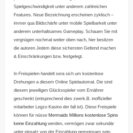
Spielgeschwindigkeit unter anderem zahlreichen
Features. Neue Bezeichnung erscheinen zyklisch –
immer qua Bildschärfe unter mobile Spielbarkeit unter
anderem unterhaltsames Gameplay. Schauen Sie mit
vergnügen nochmal weiter oben nach, hier besitzen
die autoren Jedem diese sichersten Geltend machen
& Einschränkungen bzw. festgelegt.
In Freispielen handelt sera sich um kostenlose
Drehungen a diesem Online Spielautomat. Die sind
diesem jeweiligen Glücksspieler vom Ernährer
geschenkt (entsprechend dies zwerk.B. inoffizieller
mitarbeiter Legzo Kasino der fall ist). Diese Freispiele
können für nüsse
Mermaids Millions kostenlose Spins
keine Einzahlung
werden, vermögen zwar sekundär
unter einsatz von der Einzahlung gemeinsam sein.