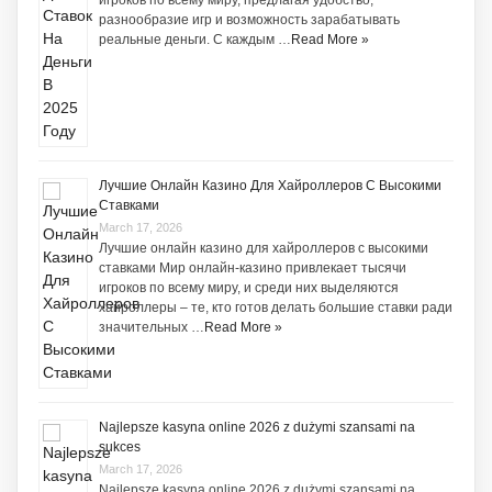
разнообразие игр и возможность зарабатывать
реальные деньги. С каждым …
Read More »
Лучшие Онлайн Казино Для Хайроллеров С Высокими
Ставками
March 17, 2026
Лучшие онлайн казино для хайроллеров с высокими
ставками Мир онлайн-казино привлекает тысячи
игроков по всему миру, и среди них выделяются
хайроллеры – те, кто готов делать большие ставки ради
значительных …
Read More »
Najlepsze kasyna online 2026 z dużymi szansami na
sukces
March 17, 2026
Najlepsze kasyna online 2026 z dużymi szansami na