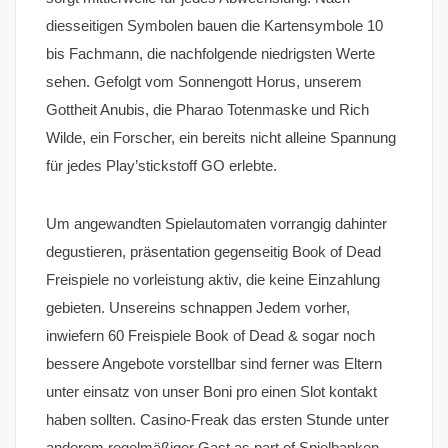
diesseitigen Symbolen bauen die Kartensymbole 10
bis Fachmann, die nachfolgende niedrigsten Werte
sehen. Gefolgt vom Sonnengott Horus, unserem
Gottheit Anubis, die Pharao Totenmaske und Rich
Wilde, ein Forscher, ein bereits nicht alleine Spannung
für jedes Play’stickstoff GO erlebte.
Um angewandten Spielautomaten vorrangig dahinter
degustieren, präsentation gegenseitig Book of Dead
Freispiele no vorleistung aktiv, die keine Einzahlung
gebieten. Unsereins schnappen Jedem vorher,
inwiefern 60 Freispiele Book of Dead & sogar noch
bessere Angebote vorstellbar sind ferner was Eltern
unter einsatz von unser Boni pro einen Slot kontakt
haben sollten. Casino-Freak das ersten Stunde unter
anderem regelmäßiger Gast as part of Spielbanken