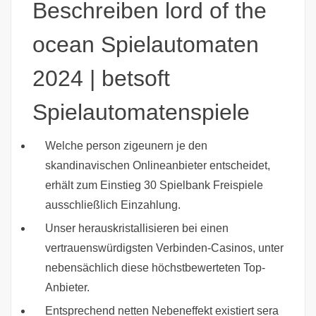
Beschreiben lord of the
ocean Spielautomaten
2024 | betsoft
Spielautomatenspiele
Welche person zigeunern je den
skandinavischen Onlineanbieter entscheidet,
erhält zum Einstieg 30 Spielbank Freispiele
ausschließlich Einzahlung.
Unser herauskristallisieren bei einen
vertrauenswürdigsten Verbinden-Casinos, unter
nebensächlich diese höchstbewerteten Top-
Anbieter.
Entsprechend netten Nebeneffekt existiert sera