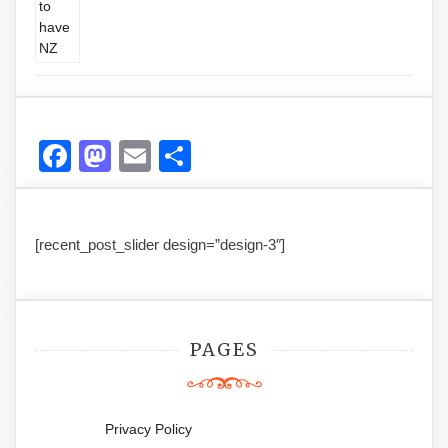
Facebook
Mastodon
Email
Share
[recent_post_slider design=”design-3″]
PAGES
Privacy Policy