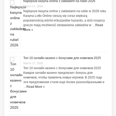
Najlepsze kasyna online z zakładem na rubel 2026
March 17, 2026
Najlepsze kasyna online z zakładami na ruble w 2026 roku
Kasyna Lotto Online cieszą się coraz większą
popularnością wśród entuzjastów hazardu, a dziś rosyjscy
gracze mają możliwość obstawiania zakładów w …
Read
More »
Топ 10 онлайн казино с бонусами для новичков 2025
March 17, 2026
Топ 10 онлайн казино с бонусами для новичков 2025
Каждое онлайн казино предлагает бонусы для
новичков, чтобы привлечь новых игроков. В 2025 году
эти предложения стали еще более разнообразными и
…
Read More »