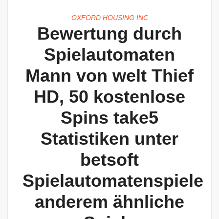
OXFORD HOUSING INC
Bewertung durch
Spielautomaten
Mann von welt Thief
HD, 50 kostenlose
Spins take5
Statistiken unter
betsoft
Spielautomatenspiele
anderem ähnliche