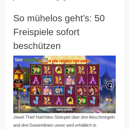
So mühelos geht’s: 50
Freispiele sofort
beschützen
Jewel Thief HatVideo-Slotspiel über drei Abschmirgeln
and drei Gewinnlinien unser wird erhältlich in