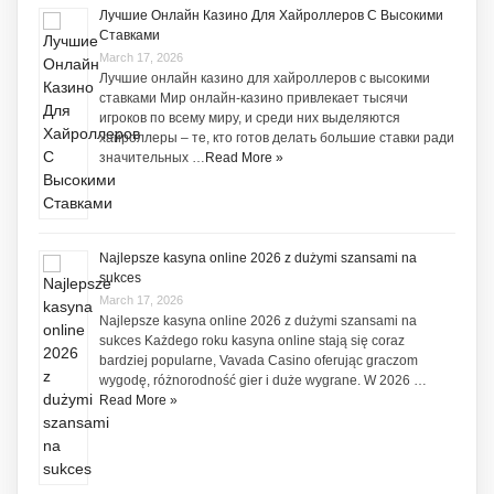
Лучшие Онлайн Казино Для Хайроллеров С Высокими
Ставками
March 17, 2026
Лучшие онлайн казино для хайроллеров с высокими
ставками Мир онлайн-казино привлекает тысячи
игроков по всему миру, и среди них выделяются
хайроллеры – те, кто готов делать большие ставки ради
значительных …
Read More »
Najlepsze kasyna online 2026 z dużymi szansami na
sukces
March 17, 2026
Najlepsze kasyna online 2026 z dużymi szansami na
sukces Każdego roku kasyna online stają się coraz
bardziej popularne, Vavada Casino oferując graczom
wygodę, różnorodność gier i duże wygrane. W 2026 …
Read More »