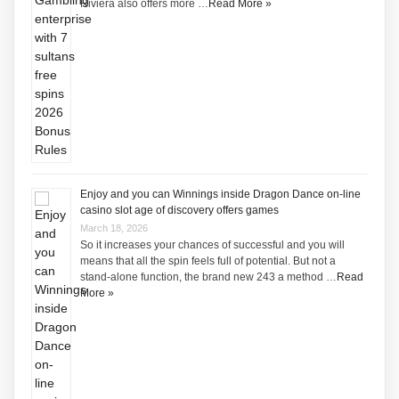
Riviera also offers more …
Read More »
Enjoy and you can Winnings inside Dragon Dance on-line
casino slot age of discovery offers games
March 18, 2026
So it increases your chances of successful and you will
means that all the spin feels full of potential. But not a
stand-alone function, the brand new 243 a method …
Read
More »