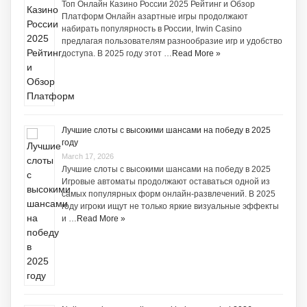
Топ Онлайн Казино России 2025 Рейтинг и Обзор
Платформ Онлайн азартные игры продолжают
набирать популярность в России, Irwin Casino
предлагая пользователям разнообразие игр и удобство
доступа. В 2025 году этот …
Read More »
Лучшие слоты с высокими шансами на победу в 2025
году
March 17, 2026
Лучшие слоты с высокими шансами на победу в 2025
Игровые автоматы продолжают оставаться одной из
самых популярных форм онлайн-развлечений. В 2025
году игроки ищут не только яркие визуальные эффекты
и …
Read More »