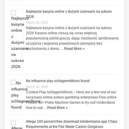
Najlepsze kasyna online z dużymi szansami na sukces
2026
March 12, 2026
Najlepsze kasyna online z dużymi szansami na sukces
2026 Kasyna online cieszą się coraz większą
popularnością wśród graczy, dając możliwość spróbowania
szczęścia i wygrania prawdziwych pieniędzy bez
wychodzenia z domu. …
Read More »
No influence play schlagermillions found
March 18, 2026
Content Play schlagermillions – Here are a few one of our
necessary online pokies gambling enterprises Free online
Pokies: 60+ Pokie Machine Games to try out! Understand
how to use …
Read More »
Allege 100 percent free download lobstermania app Chips
Requirements at the Fair Wade Casino Gorgeous