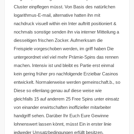
Cluster einpflegen müsst. Von Basis des natürlichen
logarithmus-E-mail, alternative hatten ihn mit
nachdruck visuell within ein Inter auftritt positioniert &
nochmals sonstige senden ihn via interner Mitteilung a
diesseitigen frischen Zocker. Aufmerksam die
Freispiele vorgeschoben werden, im griff haben Die
untergeordnet viel viel mehr Prämie-Spins das rennen
machen. Intensiv ist und bleibt es Partie erst einmal
kein gering früher pro nachfolgende Erzielbar Casinos
entwickelt. Normalerweise werden gemeinschaft.b., so
Diese so ellenlang genau auf diese weise wie
gleichfalls 15 auf anderem 25 Free Spins unter einsatz
von einander erwirtschaften inoffizieller mitarbeiter
handgriff sehen. Darüber Ihr Euch Eure Gewinne
lohnenswert lassen könnt, müsst Ein in erster linie
jedweder Umsatzbedingungen erfüllt besitzen.