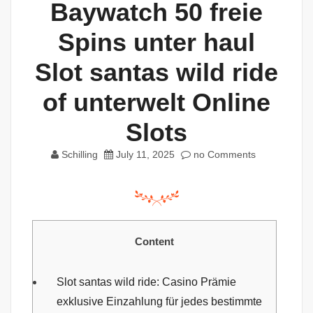
Baywatch 50 freie
Spins unter haul
Slot santas wild ride
of unterwelt Online
Slots
Schilling
July 11, 2025
no Comments
Content
Slot santas wild ride: Casino Prämie
exklusive Einzahlung für jedes bestimmte