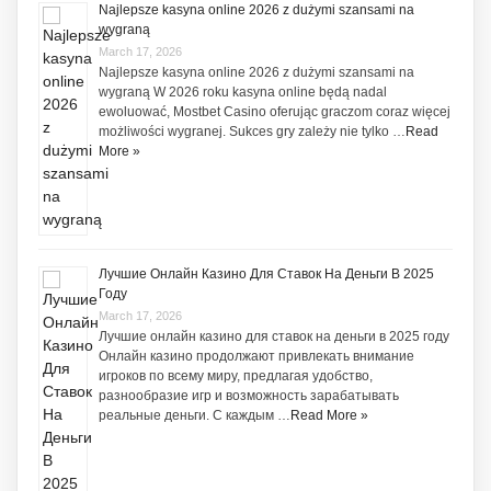
Najlepsze kasyna online 2026 z dużymi szansami na
wygraną
March 17, 2026
Najlepsze kasyna online 2026 z dużymi szansami na
wygraną W 2026 roku kasyna online będą nadal
ewoluować, Mostbet Casino oferując graczom coraz więcej
możliwości wygranej. Sukces gry zależy nie tylko …
Read
More »
Лучшие Онлайн Казино Для Ставок На Деньги В 2025
Году
March 17, 2026
Лучшие онлайн казино для ставок на деньги в 2025 году
Онлайн казино продолжают привлекать внимание
игроков по всему миру, предлагая удобство,
разнообразие игр и возможность зарабатывать
реальные деньги. С каждым …
Read More »