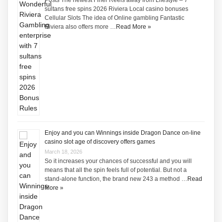
Posts The newest Finer Reels away from Lifestyle – 7
sultans free spins 2026 Riviera Local casino bonuses
Cellular Slots The idea of Online gambling Fantastic
Riviera also offers more …
Read More »
Enjoy and you can Winnings inside Dragon Dance on-line
casino slot age of discovery offers games
March 18, 2026
So it increases your chances of successful and you will
means that all the spin feels full of potential. But not a
stand-alone function, the brand new 243 a method …
Read
More »