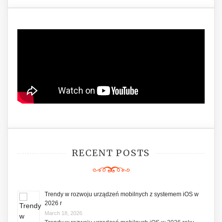
RECENT POSTS
Trendy w rozwoju urządzeń mobilnych z systemem iOS w
2026 r
March 18, 2026