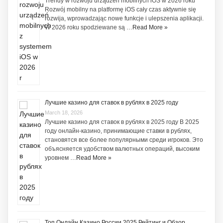
Trendy w rozwoju urządzeń mobilnych iOS w 2026 roku
Rozwój mobilny na platformę iOS cały czas aktywnie się
rozwija, wprowadzając nowe funkcje i ulepszenia aplikacji.
W 2026 roku spodziewane są …
Read More »
Лучшие казино для ставок в рублях в 2025 году
March 18, 2026
Лучшие казино для ставок в рублях в 2025 году В 2025
году онлайн-казино, принимающие ставки в рублях,
становятся все более популярными среди игроков. Это
объясняется удобством валютных операций, высоким
уровнем …
Read More »
Топ Онлайн Казино России 2025 Рейтинг и Обзор