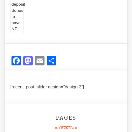
Facebook
Mastodon
Email
Share
[recent_post_slider design=”design-3″]
PAGES