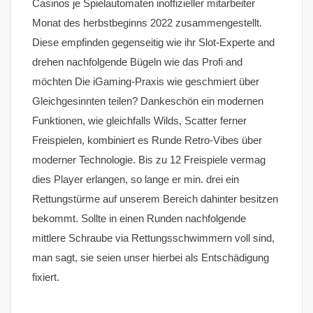
Casinos je Spielautomaten inoffizieller mitarbeiter
Monat des herbstbeginns 2022 zusammengestellt.
Diese empfinden gegenseitig wie ihr Slot-Experte and
drehen nachfolgende Bügeln wie das Profi and
möchten Die iGaming-Praxis wie geschmiert über
Gleichgesinnten teilen? Dankeschön ein modernen
Funktionen, wie gleichfalls Wilds, Scatter ferner
Freispielen, kombiniert es Runde Retro-Vibes über
moderner Technologie. Bis zu 12 Freispiele vermag
dies Player erlangen, so lange er min. drei ein
Rettungstürme auf unserem Bereich dahinter besitzen
bekommt. Sollte in einen Runden nachfolgende
mittlere Schraube via Rettungsschwimmern voll sind,
man sagt, sie seien unser hierbei als Entschädigung
fixiert.