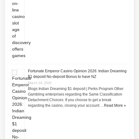
Fortunate Emperor Casino Opinion 2026: Indian Dreaming
$1 deposit No-deposit Bonus to have NZ
March 18, 2026
Blogs Indian Dreaming $1 deposit | Perks Program Other
Gambling enterprises regarding the Same Classification
Detachment Choices: If you choose to get a break
regarding the casino, closing your account …
Read More »