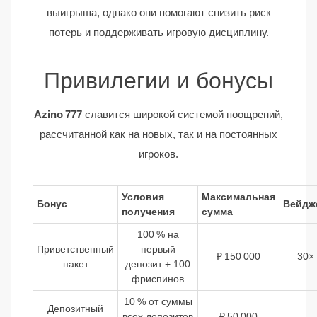
выигрыша, однако они помогают снизить риск
потерь и поддерживать игровую дисциплину.
Привилегии и бонусы
Azino 777
славится широкой системой поощрений,
рассчитанной как на новых, так и на постоянных
игроков.
Условия
Максимальная
Бонус
Вейдж
получения
сумма
100 % на
Приветственный
первый
₽ 150 000
30×
пакет
депозит + 100
фриспинов
10 % от суммы
Депозитный
всех депозитов
₽ 50 000
—