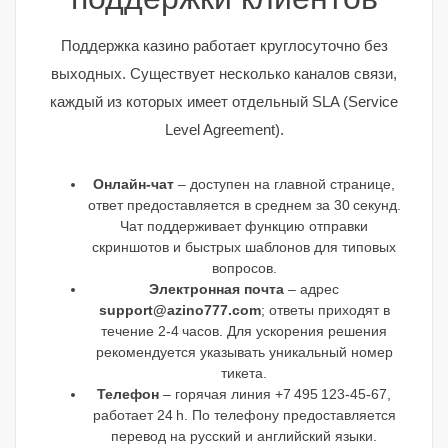
Поддержка казино работает круглосуточно без
выходных. Существует несколько каналов связи,
каждый из которых имеет отдельный SLA (Service
Level Agreement).
Онлайн‑чат
– доступен на главной странице,
ответ предоставляется в среднем за 30 секунд.
Чат поддерживает функцию отправки
скриншотов и быстрых шаблонов для типовых
вопросов.
Электронная почта
– адрес
support@azino777.com
; ответы приходят в
течение 2‑4 часов. Для ускорения решения
рекомендуется указывать уникальный номер
тикета.
Телефон
– горячая линия +7 495 123‑45‑67,
работает 24 h. По телефону предоставляется
перевод на русский и английский языки.