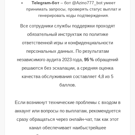
Telegram‑бот
– бот @Azino777_bot умеет
принимать запросы, проверять статус выплат и
генерировать коды подтверждения.
Все сотрудники службы поддержки проходят
обязательный инструктаж по политике
ответственной игры и конфиденциальности
персональных данных. По результатам
независимого аудита 2023 года,
95 %
обращений
решаются без эскалации, а средняя оценка
качества обслуживания составляет 4,8 из 5
баллов.
Если возникнут технические проблемы с входом в
аккаунт или вопросы по выплатам, рекомендуется
сразу обращаться через онлайн‑чат, так как этот
канал обеспечивает наибыстрейшее