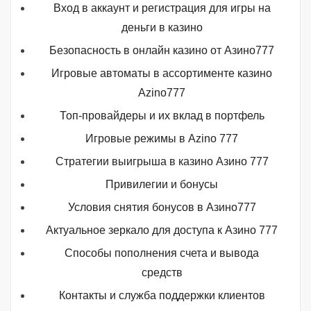
Вход в аккаунт и регистрация для игры на
деньги в казино
Безопасность в онлайн казино от Азино777
Игровые автоматы в ассортименте казино
Azino777
Топ‑провайдеры и их вклад в портфель
Игровые режимы в Azino 777
Стратегии выигрыша в казино Азино 777
Привилегии и бонусы
Условия снятия бонусов в Азино777
Актуальное зеркало для доступа к Азино 777
Способы пополнения счета и вывода
средств
Контакты и служба поддержки клиентов