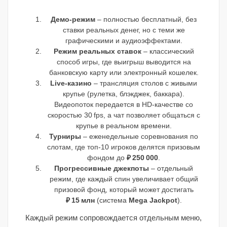
Демо‑режим
– полностью бесплатный, без
ставки реальных денег, но с теми же
графическими и аудиоэффектами.
Режим реальных ставок
– классический
способ игры, где выигрыш выводится на
банковскую карту или электронный кошелек.
Live‑казино
– трансляция столов с живыми
крупье (рулетка, блэкджек, баккара).
Видеопоток передается в HD‑качестве со
скоростью 30 fps, а чат позволяет общаться с
крупье в реальном времени.
Турниры
– еженедельные соревнования по
слотам, где топ‑10 игроков делятся призовым
фондом до
₽ 250 000
.
Прогрессивные джекпоты
– отдельный
режим, где каждый спин увеличивает общий
призовой фонд, который может достигать
₽ 15 млн
(система
Mega Jackpot
).
Каждый режим сопровождается отдельным меню,