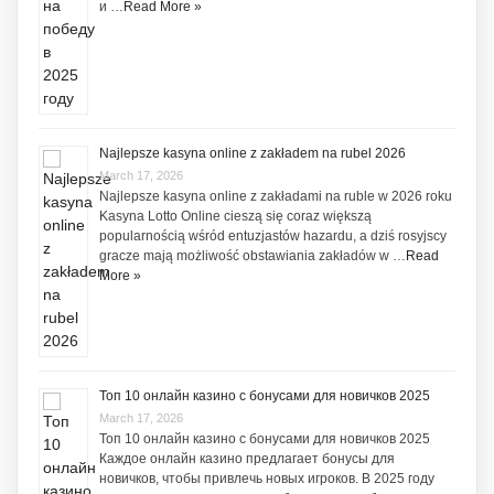
и …
Read More »
Najlepsze kasyna online z zakładem na rubel 2026
March 17, 2026
Najlepsze kasyna online z zakładami na ruble w 2026 roku
Kasyna Lotto Online cieszą się coraz większą
popularnością wśród entuzjastów hazardu, a dziś rosyjscy
gracze mają możliwość obstawiania zakładów w …
Read
More »
Топ 10 онлайн казино с бонусами для новичков 2025
March 17, 2026
Топ 10 онлайн казино с бонусами для новичков 2025
Каждое онлайн казино предлагает бонусы для
новичков, чтобы привлечь новых игроков. В 2025 году