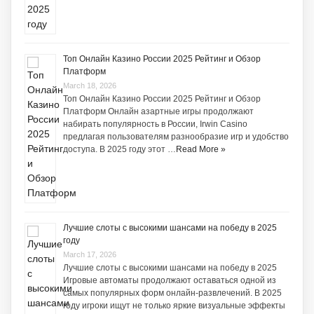
Топ Онлайн Казино России 2025 Рейтинг и Обзор
Платформ
March 18, 2026
Топ Онлайн Казино России 2025 Рейтинг и Обзор
Платформ Онлайн азартные игры продолжают
набирать популярность в России, Irwin Casino
предлагая пользователям разнообразие игр и удобство
доступа. В 2025 году этот …
Read More »
Лучшие слоты с высокими шансами на победу в 2025
году
March 17, 2026
Лучшие слоты с высокими шансами на победу в 2025
Игровые автоматы продолжают оставаться одной из
самых популярных форм онлайн-развлечений. В 2025
году игроки ищут не только яркие визуальные эффекты