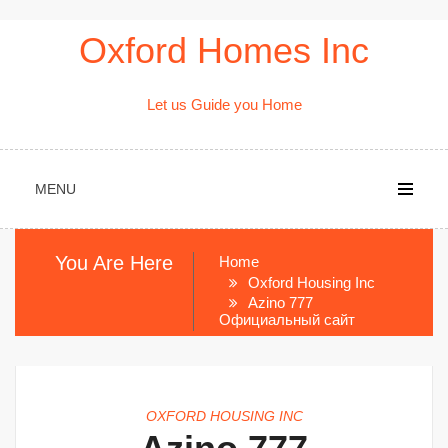
Skip
Oxford Homes Inc
to
content
Let us Guide you Home
MENU
You Are Here
Home
Oxford Housing Inc
Azino 777
Официальный сайт
OXFORD HOUSING INC