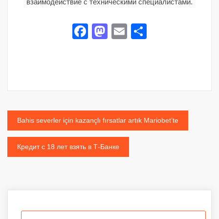
взаимодействие с техническими специалистами.
Facebook
Mastodon
Email
Share
Post
Bahis severler için kazançlı fırsatlar artık Mariobet’te
navigation
Кредит с 18 лет взять в Т-Банке