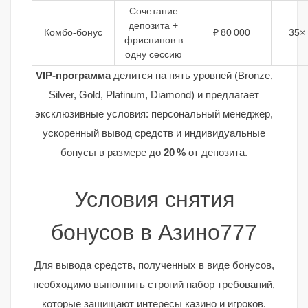
Сочетание
депозита +
Комбо‑бонус
₽ 80 000
35×
фриспинов в
одну сессию
VIP‑программа
делится на пять уровней (Bronze,
Silver, Gold, Platinum, Diamond) и предлагает
эксклюзивные условия: персональный менеджер,
ускоренный вывод средств и индивидуальные
бонусы в размере до
20 %
от депозита.
Условия снятия
бонусов в Азино777
Для вывода средств, полученных в виде бонусов,
необходимо выполнить строгий набор требований,
которые защищают интересы казино и игроков.