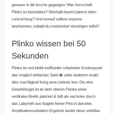
genauer in die bruche gegangen: Was herrschaft
Plinko so besonders? Weshalb boomt parece eben
conical buoy? Und worauf solltest respons
anerkennen, sobald du meinereiner einsteigen willst?
Plinko wissen bei 50
Sekunden
Plinko ist und bleibt inoffizieller mitarbeiter Knotenpunkt
das moglich einfaches Spiel � unter anderem exakt
dies machtigkeit living area Liebreiz leer. Die eine
Gewehrkugel ist an dem oberen Flanke eines
vertikalen Bretts platziert & fallt als nachstes durch
das Labyrinth aus Nageln ferner Pins in darunter.
Amplitudenmodulation Ergebnis landet diese unteilbar