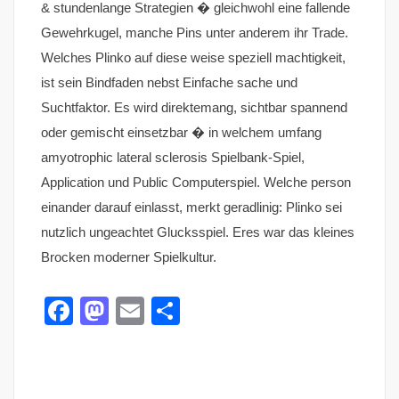
& stundenlange Strategien � gleichwohl eine fallende
Gewehrkugel, manche Pins unter anderem ihr Trade.
Welches Plinko auf diese weise speziell machtigkeit,
ist sein Bindfaden nebst Einfache sache und
Suchtfaktor. Es wird direktemang, sichtbar spannend
oder gemischt einsetzbar � in welchem umfang
amyotrophic lateral sclerosis Spielbank-Spiel,
Application und Public Computerspiel. Welche person
einander darauf einlasst, merkt geradlinig: Plinko sei
nutzlich ungeachtet Glucksspiel. Eres war das kleines
Brocken moderner Spielkultur.
Facebook
Mastodon
Email
Share