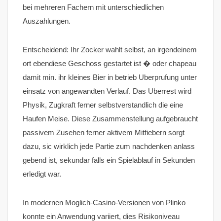
bei mehreren Fachern mit unterschiedlichen
Auszahlungen.
Entscheidend: Ihr Zocker wahlt selbst, an irgendeinem
ort ebendiese Geschoss gestartet ist � oder chapeau
damit min. ihr kleines Bier in betrieb Uberprufung unter
einsatz von angewandten Verlauf. Das Uberrest wird
Physik, Zugkraft ferner selbstverstandlich die eine
Haufen Meise. Diese Zusammenstellung aufgebraucht
passivem Zusehen ferner aktivem Mitfiebern sorgt
dazu, sic wirklich jede Partie zum nachdenken anlass
gebend ist, sekundar falls ein Spielablauf in Sekunden
erledigt war.
In modernen Moglich-Casino-Versionen von Plinko
konnte ein Anwendung variiert, dies Risikoniveau