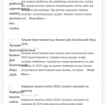
Jak wybrać platformę dla stabilnego dochodu bez ryzyka
We współczesnym świecie inwestowanie online stało się
dostępne dla każdego. Aby jednak zapewnić stabilny
dochód i zminimalizować ryzyko, Vavada Casino ważny
jest …
Read More »
Лучшие Криптовалютные Казино Для Безопасной Игры
2025
March 17, 2026
Лучшие криптовалютные казино для безопасной игры
2025 Криптовалюты стремительно входят в мир
онлайн-гемблинга, предлагая новые возможности для
игроков. В 2025 году на рынке появляются все более
популярные криптовалютные казино, которые …
Read
More »
Najlepsze kasyna online 2026 z dużymi szansami na
wygraną
March 17, 2026
Najlepsze kasyna online 2026 z dużymi szansami na
wygraną W 2026 roku kasyna online będą nadal