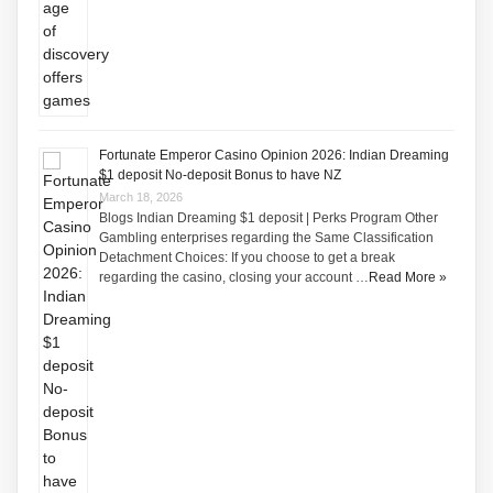
Fortunate Emperor Casino Opinion 2026: Indian Dreaming
$1 deposit No-deposit Bonus to have NZ
March 18, 2026
Blogs Indian Dreaming $1 deposit | Perks Program Other
Gambling enterprises regarding the Same Classification
Detachment Choices: If you choose to get a break
regarding the casino, closing your account …
Read More »