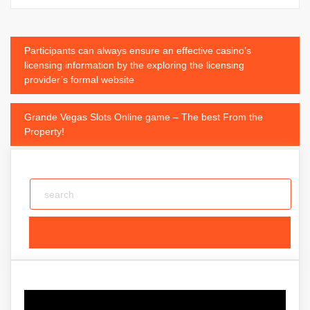
Post
Participants can always ensure an effective casino’s
licensing information by the exploring the licensing
navigation
provider’s formal website
Grande Vegas Slots Online game – The best From the
Property!