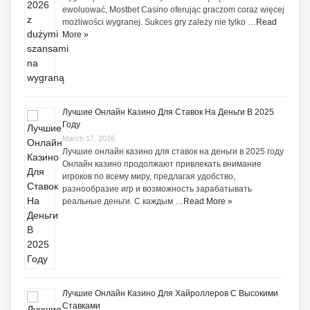
ewoluować, Mostbet Casino oferując graczom coraz więcej
możliwości wygranej. Sukces gry zależy nie tylko …
Read
More »
Лучшие Онлайн Казино Для Ставок На Деньги В 2025
Году
March 17, 2026
Лучшие онлайн казино для ставок на деньги в 2025 году
Онлайн казино продолжают привлекать внимание
игроков по всему миру, предлагая удобство,
разнообразие игр и возможность зарабатывать
реальные деньги. С каждым …
Read More »
Лучшие Онлайн Казино Для Хайроллеров С Высокими
Ставками