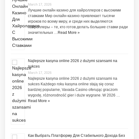
March 17, 2026
Лучшие онлайн казино для хайроллеров с высокими
ставками Мир онлайн-казино привлекает тысячи
игроков по всему миру, и среди них выделяются
хайроллеры – те, кто готов делать большие ставки ради
значительных …
Read More »
Najlepsze kasyna online 2026 z dużymi szansami na
sukces
March 17, 2026
Najlepsze kasyna online 2026 z dużymi szansami na
sukces Każdego roku kasyna online stają się coraz
bardziej popularne, Vavada Casino oferując graczom
wygodę, różnorodność gier i duże wygrane. W 2026 …
Read More »
Как Выбрать Платформу Для Стабильного Дохода Без