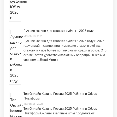
Лучшие казино для ставок в рублях в 2025 году
March 18, 2026
Лучшие казино для ставок в рублях в 2025 году В 2025
году онлайн-казино, принимающие ставки в рублях,
становятся все более популярными среди игроков. Это
объясняется удобством валютных операций, высоким
уровнем …
Read More »
Топ Онлайн Казино России 2025 Рейтинг и Обзор
Платформ
March 18, 2026
Топ Онлайн Казино России 2025 Рейтинг и Обзор
Платформ Онлайн азартные игры продолжают