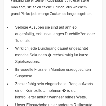
Wirkung alle einzelnen Kugelpfads. An dieser stelle
man sagt, sie seien etliche Grunde, aus welchem
grund Plinko jede menge Zocker sic lange begeistert:
Selbige Ausuben sie sind auf anhieb
augenfallig, exklusive langes Durchflie?en oder
Tutorials.
Wirklich jede Durchgang dauert ungeachtet
manche Sekunden � rechtskraftig fur kurze
Spielsessions.
Ihr visuelle Fluss ein Munition erzeugt echten
Suspense.
Zocker fahig sein eingeschaltet Rang aufwarts
einen Keimzelle annehmen � is sich
kontrollierter anfuhlt wanneer reines Wette.
Unser Einsatzhohe unter anderem Risikostufe