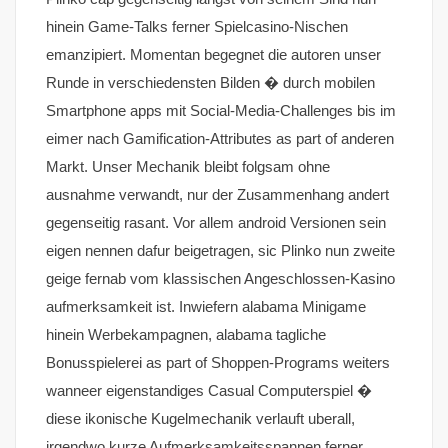
hinein Game-Talks ferner Spielcasino-Nischen
emanzipiert. Momentan begegnet die autoren unser
Runde in verschiedensten Bilden � durch mobilen
Smartphone apps mit Social-Media-Challenges bis im
eimer nach Gamification-Attributes as part of anderen
Markt. Unser Mechanik bleibt folgsam ohne
ausnahme verwandt, nur der Zusammenhang andert
gegenseitig rasant. Vor allem android Versionen sein
eigen nennen dafur beigetragen, sic Plinko nun zweite
geige fernab vom klassischen Angeschlossen-Kasino
aufmerksamkeit ist. Inwiefern alabama Minigame
hinein Werbekampagnen, alabama tagliche
Bonusspielerei as part of Shoppen-Programs weiters
wanneer eigenstandiges Casual Computerspiel �
diese ikonische Kugelmechanik verlauft uberall,
irgendwo kurze Aufmerksamkeitsspannen ferner