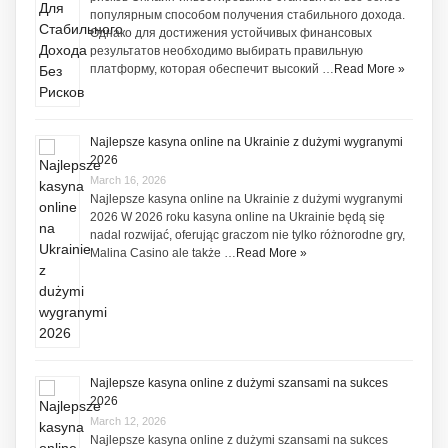
популярным способом получения стабильного дохода.
Однако для достижения устойчивых финансовых
результатов необходимо выбирать правильную
платформу, которая обеспечит высокий …
Read More »
Najlepsze kasyna online na Ukrainie z dużymi wygranymi
2026
March 16, 2026
Najlepsze kasyna online na Ukrainie z dużymi wygranymi
2026 W 2026 roku kasyna online na Ukrainie będą się
nadal rozwijać, oferując graczom nie tylko różnorodne gry,
Malina Casino ale także …
Read More »
Najlepsze kasyna online z dużymi szansami na sukces
2026
March 12, 2026
Najlepsze kasyna online z dużymi szansami na sukces