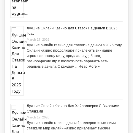
Лучшие Онлайн Казино Для Ставок На Деньги В 2025
Году
March 17, 2026
Лучшие онлайн казино для ставок на деньги в 2025 году
Онлайн казино продолжают привлекать внимание
игроков по всему миру, предлагая удобство,
разнообразие игр и возможность зарабатывать
реальные деньги. С каждым …
Read More »
Лучшие Онлайн Казино Для Хайроллеров С Высокими
Ставками
March 17, 2026
Лучшие онлайн казино для хайроллеров с высокими
ставками Мир онлайн-казино привлекает тысячи