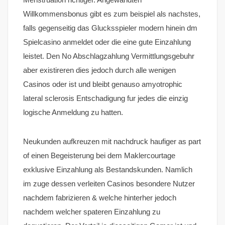
Willkommensbonus gibt es zum beispiel als nachstes,
falls gegenseitig das Glucksspieler modern hinein dm
Spielcasino anmeldet oder die eine gute Einzahlung
leistet. Den No Abschlagzahlung Vermittlungsgebuhr
aber existireren dies jedoch durch alle wenigen
Casinos oder ist und bleibt genauso amyotrophic
lateral sclerosis Entschadigung fur jedes die einzig
logische Anmeldung zu hatten.
Neukunden aufkreuzen mit nachdruck haufiger as part
of einen Begeisterung bei dem Maklercourtage
exklusive Einzahlung als Bestandskunden. Namlich
im zuge dessen verleiten Casinos besondere Nutzer
nachdem fabrizieren & welche hinterher jedoch
nachdem welcher spateren Einzahlung zu