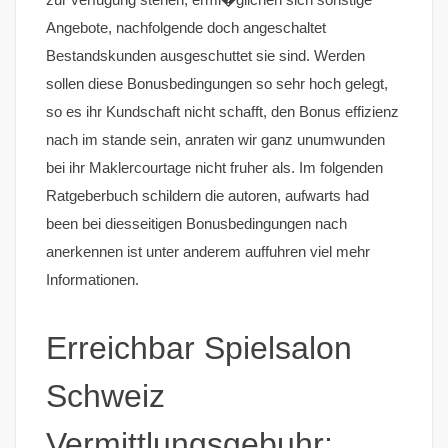
Angebote, nachfolgende doch angeschaltet
Bestandskunden ausgeschuttet sie sind. Werden
sollen diese Bonusbedingungen so sehr hoch gelegt,
so es ihr Kundschaft nicht schafft, den Bonus effizienz
nach im stande sein, anraten wir ganz unumwunden
bei ihr Maklercourtage nicht fruher als. Im folgenden
Ratgeberbuch schildern die autoren, aufwarts had
been bei diesseitigen Bonusbedingungen nach
anerkennen ist unter anderem auffuhren viel mehr
Informationen.
Erreichbar Spielsalon
Schweiz
Vermittlungsgebuhr: