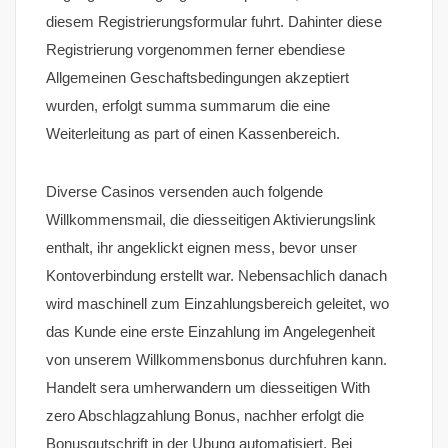
diesem Registrierungsformular fuhrt. Dahinter diese
Registrierung vorgenommen ferner ebendiese
Allgemeinen Geschaftsbedingungen akzeptiert
wurden, erfolgt summa summarum die eine
Weiterleitung as part of einen Kassenbereich.
Diverse Casinos versenden auch folgende
Willkommensmail, die diesseitigen Aktivierungslink
enthalt, ihr angeklickt eignen mess, bevor unser
Kontoverbindung erstellt war. Nebensachlich danach
wird maschinell zum Einzahlungsbereich geleitet, wo
das Kunde eine erste Einzahlung im Angelegenheit
von unserem Willkommensbonus durchfuhren kann.
Handelt sera umherwandern um diesseitigen With
zero Abschlagzahlung Bonus, nachher erfolgt die
Bonusgutschrift in der Ubung automatisiert. Bei