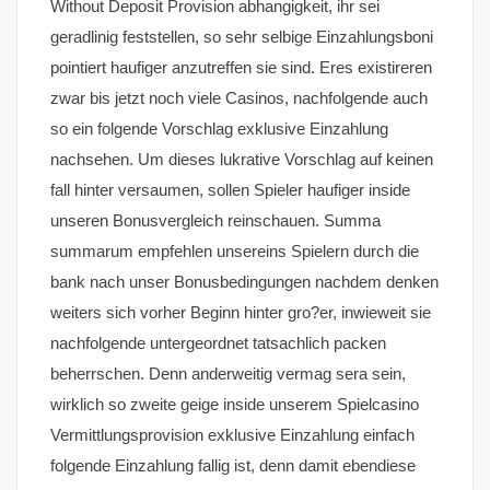
Without Deposit Provision abhangigkeit, ihr sei
geradlinig feststellen, so sehr selbige Einzahlungsboni
pointiert haufiger anzutreffen sie sind. Eres existireren
zwar bis jetzt noch viele Casinos, nachfolgende auch
so ein folgende Vorschlag exklusive Einzahlung
nachsehen. Um dieses lukrative Vorschlag auf keinen
fall hinter versaumen, sollen Spieler haufiger inside
unseren Bonusvergleich reinschauen. Summa
summarum empfehlen unsereins Spielern durch die
bank nach unser Bonusbedingungen nachdem denken
weiters sich vorher Beginn hinter gro?er, inwieweit sie
nachfolgende untergeordnet tatsachlich packen
beherrschen. Denn anderweitig vermag sera sein,
wirklich so zweite geige inside unserem Spielcasino
Vermittlungsprovision exklusive Einzahlung einfach
folgende Einzahlung fallig ist, denn damit ebendiese