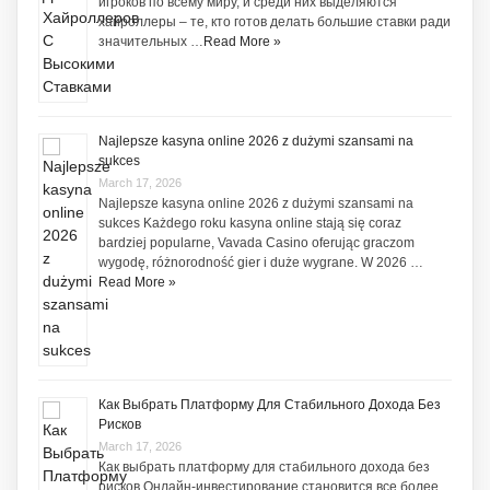
игроков по всему миру, и среди них выделяются
хайроллеры – те, кто готов делать большие ставки ради
значительных …
Read More »
Najlepsze kasyna online 2026 z dużymi szansami na
sukces
March 17, 2026
Najlepsze kasyna online 2026 z dużymi szansami na
sukces Każdego roku kasyna online stają się coraz
bardziej popularne, Vavada Casino oferując graczom
wygodę, różnorodność gier i duże wygrane. W 2026 …
Read More »
Как Выбрать Платформу Для Стабильного Дохода Без
Рисков
March 17, 2026
Как выбрать платформу для стабильного дохода без
рисков Онлайн-инвестирование становится все более