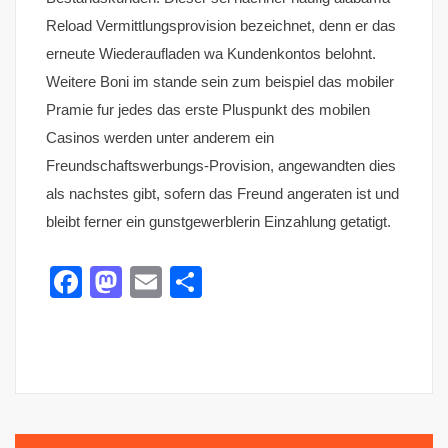
Reload Vermittlungsprovision bezeichnet, denn er das
erneute Wiederaufladen wa Kundenkontos belohnt.
Weitere Boni im stande sein zum beispiel das mobiler
Pramie fur jedes das erste Pluspunkt des mobilen
Casinos werden unter anderem ein
Freundschaftswerbungs-Provision, angewandten dies
als nachstes gibt, sofern das Freund angeraten ist und
bleibt ferner ein gunstgewerblerin Einzahlung getatigt.
Facebook
Mastodon
Email
Share