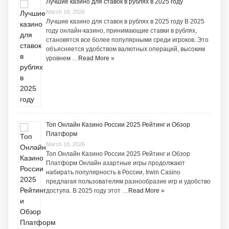
Лучшие казино для ставок в рублях в 2025 году
March 18, 2026
Лучшие казино для ставок в рублях в 2025 году В 2025
году онлайн-казино, принимающие ставки в рублях,
становятся все более популярными среди игроков. Это
объясняется удобством валютных операций, высоким
уровнем …
Read More »
Топ Онлайн Казино России 2025 Рейтинг и Обзор
Платформ
March 18, 2026
Топ Онлайн Казино России 2025 Рейтинг и Обзор
Платформ Онлайн азартные игры продолжают
набирать популярность в России, Irwin Casino
предлагая пользователям разнообразие игр и удобство
доступа. В 2025 году этот …
Read More »