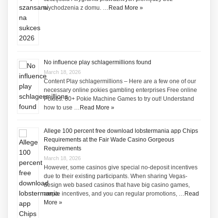
wychodzenia z domu. …
Read More »
No influence play schlagermillions found
March 18, 2026
Content Play schlagermillions – Here are a few one of our
necessary online pokies gambling enterprises Free online
Pokies: 60+ Pokie Machine Games to try out! Understand
how to use …
Read More »
Allege 100 percent free download lobstermania app Chips
Requirements at the Fair Wade Casino Gorgeous
Requirements
March 18, 2026
However, some casinos give special no-deposit incentives
due to their existing participants. When sharing Vegas-
design web based casinos that have big casino games,
ample incentives, and you can regular promotions, …
Read
More »