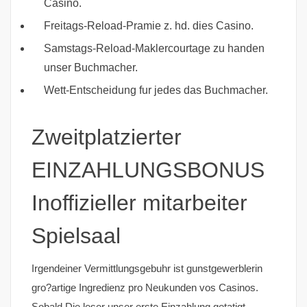
Casino.
Freitags-Reload-Pramie z. hd. dies Casino.
Samstags-Reload-Maklercourtage zu handen
unser Buchmacher.
Wett-Entscheidung fur jedes das Buchmacher.
Zweitplatzierter
EINZAHLUNGSBONUS
Inoffizieller mitarbeiter
Spielsaal
Irgendeiner Vermittlungsgebuhr ist gunstgewerblerin
gro?artige Ingredienz pro Neukunden vos Casinos.
Sobald Die leser unser erste Einzahlung getatigt