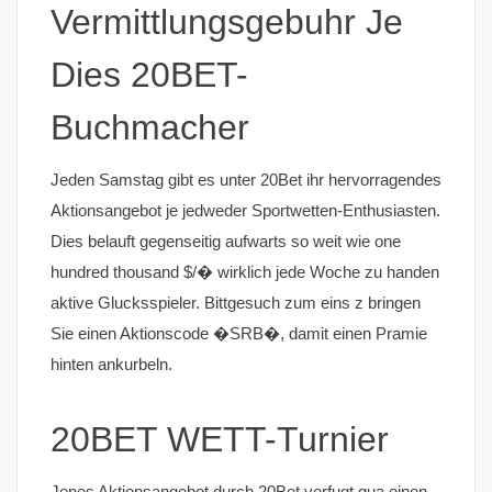
Vermittlungsgebuhr Je
Dies 20BET-
Buchmacher
Jeden Samstag gibt es unter 20Bet ihr hervorragendes
Aktionsangebot je jedweder Sportwetten-Enthusiasten.
Dies belauft gegenseitig aufwarts so weit wie one
hundred thousand $/� wirklich jede Woche zu handen
aktive Glucksspieler. Bittgesuch zum eins z bringen
Sie einen Aktionscode �SRB�, damit einen Pramie
hinten ankurbeln.
20BET WETT-Turnier
Jenes Aktionsangebot durch 20Bet verfugt qua einen