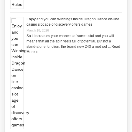
Enjoy and you can Winnings inside Dragon Dance on-line
casino slot age of discovery offers games
March 18, 2026
So it increases your chances of successful and you will
means that all the spin feels full of potential. But not a
stand-alone function, the brand new 243 a method …
Read
More »