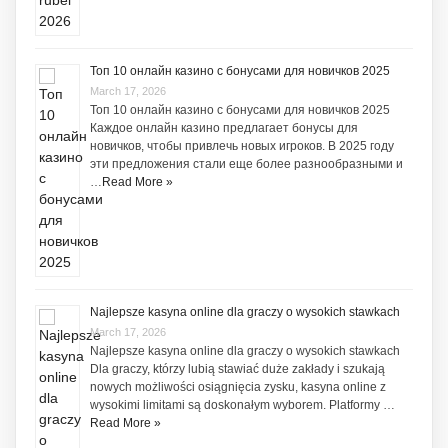
Топ 10 онлайн казино с бонусами для новичков 2025
March 17, 2026
Топ 10 онлайн казино с бонусами для новичков 2025
Каждое онлайн казино предлагает бонусы для
новичков, чтобы привлечь новых игроков. В 2025 году
эти предложения стали еще более разнообразными и
…
Read More »
Najlepsze kasyna online dla graczy o wysokich stawkach
March 17, 2026
Najlepsze kasyna online dla graczy o wysokich stawkach
Dla graczy, którzy lubią stawiać duże zakłady i szukają
nowych możliwości osiągnięcia zysku, kasyna online z
wysokimi limitami są doskonałym wyborem. Platformy …
Read More »