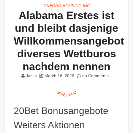
OXFORD HOUSING INC
Alabama Erstes ist
und bleibt dasjenige
Willkommensangebot
diverses Wettburos
nachdem nennen
Justin
March 16, 2026
no Comments
20Bet Bonusangebote
Weiters Aktionen