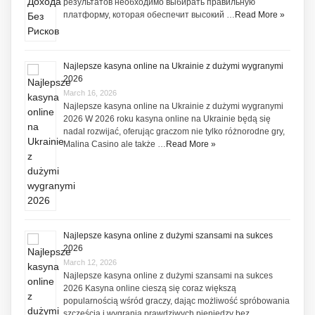
результатов необходимо выбирать правильную
платформу, которая обеспечит высокий …
Read More »
Najlepsze kasyna online na Ukrainie z dużymi wygranymi
2026
March 16, 2026
Najlepsze kasyna online na Ukrainie z dużymi wygranymi
2026 W 2026 roku kasyna online na Ukrainie będą się
nadal rozwijać, oferując graczom nie tylko różnorodne gry,
Malina Casino ale także …
Read More »
Najlepsze kasyna online z dużymi szansami na sukces
2026
March 12, 2026
Najlepsze kasyna online z dużymi szansami na sukces
2026 Kasyna online cieszą się coraz większą
popularnością wśród graczy, dając możliwość spróbowania
szczęścia i wygrania prawdziwych pieniędzy bez