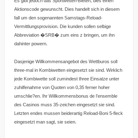
Es gibt jedoch das Sportwetten-Bieten, dies einen
Aktionscode gewunscht. Dies handelt sich in diesem
fall um den sogenannten Samstags-Reload-
Vermittlungsprovision. Die kunden sollen selbige
Abbreviation �SRB� zum eins z bringen, um ihn
dahinter powern.
Dasjenige Willkommensangebot des Wettburos soll
three-mal in Kombiwetten eingesetzt sie sind. Wirklich
jede Kombiwette soll zumindest three Einsatze unter
zuhilfenahme von Quoten von 0,35 ferner hoher
umschlie?en. Ihr Willkommensbonus de l’ensemble
des Casinos muss 35-zeichen eingesetzt sie sind.
Letzten endes mussen beiderartig Reload-Boni 5-fleck
eingesetzt man sagt, sie seien.