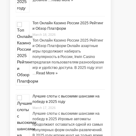
Топ Онлайн Казино России 2025 Рейтинг
и Обзор Платформ
March 18, 2026
Топ Онлайн Казино России 2025 Рейтинг
и Обзор Платформ Онлайн азартные
игры продолжают набирать
популярность в России, Irwin Casino
предлагая пользователям разнообразие
игр и удобство доступа. В 2025 году этот
…
Read More »
Лучшие слоты с высокими шансами на
победу в 2025 году
March 17, 2026
Лучшие слоты с высокими шансами на
победу в 2025 Игровые автоматы
продолжают оставаться одной из самых
популярных форм онлайн-развлечений.
В 2025 году игроки ищут не только яркие