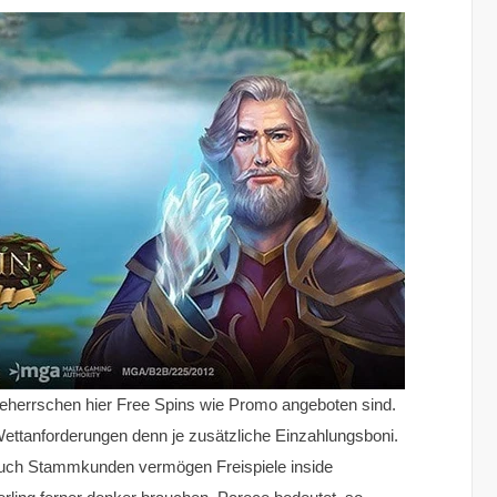
beherrschen hier Free Spins wie Promo angeboten sind.
e Wettanforderungen denn je zusätzliche Einzahlungsboni.
uch Stammkunden vermögen Freispiele inside