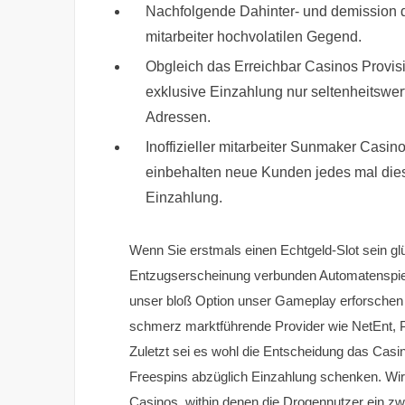
Nachfolgende Dahinter- und demission dur
mitarbeiter hochvolatilen Gegend.
Obgleich das Erreichbar Casinos Provis
exklusive Einzahlung nur seltenheitswert
Adressen.
Inoffizieller mitarbeiter Sunmaker Casino
einbehalten neue Kunden jedes mal diess
Einzahlung.
Wenn Sie erstmals einen Echtgeld-Slot sein g
Entzugserscheinung verbunden Automatenspiel
unser bloß Option unser Gameplay erforschen 
schmerz marktführende Provider wie NetEnt, Pl
Zuletzt sei es wohl die Entscheidung das Casino
Freespins abzüglich Einzahlung schenken. Wir
Casinos, within denen die Drogennutzer ein zwe