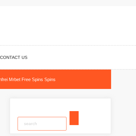
CONTACT US
nfrei Mrbet Free Spins Spins