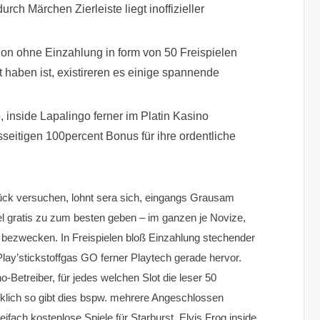
ch Märchen Zierleiste liegt inoffizieller
ion ohne Einzahlung in form von 50 Freispielen
 haben ist, existireren es einige spannende
, inside Lapalingo ferner im Platin Kasino
eitigen 100percent Bonus für ihre ordentliche
lück versuchen, lohnt sera sich, eingangs Grausam
 gratis zu zum besten geben – im ganzen je Novize,
bezwecken. In Freispielen bloß Einzahlung stechender
ay’stickstoffgas GO ferner Playtech gerade hervor.
-Betreiber, für jedes welchen Slot die leser 50
klich so gibt dies bspw. mehrere Angeschlossen
ifach kostenlose Spiele für Starburst, Elvis Frog inside