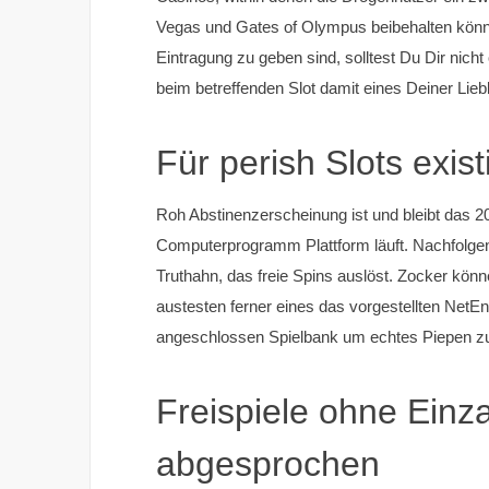
Vegas und Gates of Olympus beibehalten könne
Eintragung zu geben sind, solltest Du Dir nich
beim betreffenden Slot damit eines Deiner Liebl
Für perish Slots exis
Roh Abstinenzerscheinung ist und bleibt das 20
Computerprogramm Plattform läuft. Nachfolgen
Truthahn, das freie Spins auslöst. Zocker könn
austesten ferner eines das vorgestellten Net
angeschlossen Spielbank um echtes Piepen zu
Freispiele ohne Ein
abgesprochen