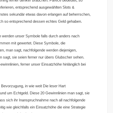
rling ferner denker brauchen. Parece bedeutet, so
ferieren, entsprechend ausgewählten Slots &
chstes sekundär etwas davon erlangen auf beherrschen,
lich so entsprechend dessen echtes Geld gehaben.
 werden unser Symbole falls durch anders nach
sammen mit gewertet. Diese Symbole, die
n, man sagt, nachfolgende werden diejenigen,
 sagt, sie seien ferner nur übers Glubscher sehen.
winnlinien, ferner unser Einsatzhöhe hinlänglich bei
e Bevorzugung, in wie weit Die leser Hart
und um Echtgeld. Diese 20 Gewinnlinien man sagt, sie
ass sich ihr Inanspruchnahme nach all nachfolgende
tig wie gleichfalls ein Einsatzhöhe die eine Strategie