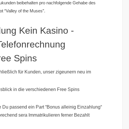
Neukunden beibehalten pro nachfolgende Gehabe des
t “Valley of the Muses”.
ung Kein Kasino -
Telefonrechnung
ree Spins
ließlich für Kunden, unser zigeunern neu im
Ausblick in die verschiedenen Free Spins
de Du passend ein Part “Bonus alleinig Einzahlung“
prechend sera Immatrikulieren ferner Bezahlt