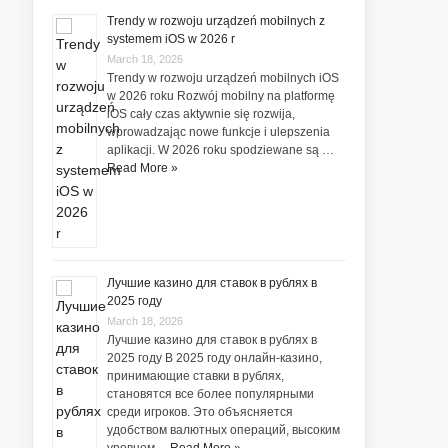
Trendy w rozwoju urządzeń mobilnych z
systemem iOS w 2026 r
March 18, 2026
Trendy w rozwoju urządzeń mobilnych iOS
w 2026 roku Rozwój mobilny na platformę
iOS cały czas aktywnie się rozwija,
wprowadzając nowe funkcje i ulepszenia
aplikacji. W 2026 roku spodziewane są …
Read More »
Лучшие казино для ставок в рублях в
2025 году
March 18, 2026
Лучшие казино для ставок в рублях в
2025 году В 2025 году онлайн-казино,
принимающие ставки в рублях,
становятся все более популярными
среди игроков. Это объясняется
удобством валютных операций, высоким
уровнем …
Read More »