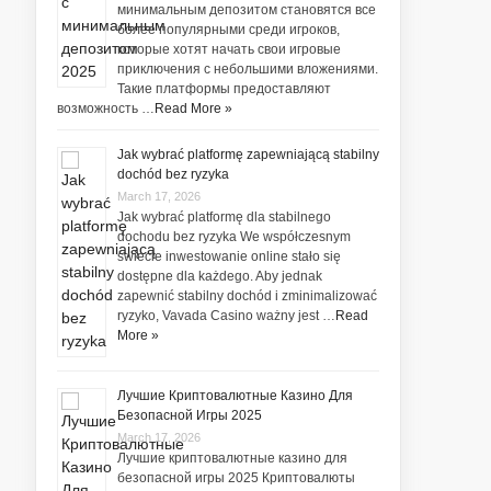
минимальным депозитом становятся все
более популярными среди игроков,
которые хотят начать свои игровые
приключения с небольшими вложениями.
Такие платформы предоставляют
возможность …
Read More »
Jak wybrać platformę zapewniającą stabilny
dochód bez ryzyka
March 17, 2026
Jak wybrać platformę dla stabilnego
dochodu bez ryzyka We współczesnym
świecie inwestowanie online stało się
dostępne dla każdego. Aby jednak
zapewnić stabilny dochód i zminimalizować
ryzyko, Vavada Casino ważny jest …
Read
More »
Лучшие Криптовалютные Казино Для
Безопасной Игры 2025
March 17, 2026
Лучшие криптовалютные казино для
безопасной игры 2025 Криптовалюты