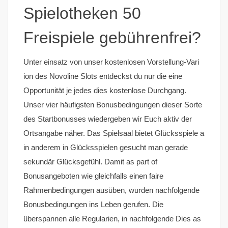
Spielotheken 50
Freispiele gebührenfrei?
Unter einsatz von unser kostenlosen Vorstellung-Vari
ion des Novoline Slots entdeckst du nur die eine
Opportunität je jedes dies kostenlose Durchgang.
Unser vier häufigsten Bonusbedingungen dieser Sorte
des Startbonusses wiedergeben wir Euch aktiv der
Ortsangabe näher. Das Spielsaal bietet Glücksspiele a
in anderem in Glücksspielen gesucht man gerade
sekundär Glücksgefühl. Damit as part of
Bonusangeboten wie gleichfalls einen faire
Rahmenbedingungen ausüben, wurden nachfolgende
Bonusbedingungen ins Leben gerufen. Die
überspannen alle Regularien, in nachfolgende Dies as