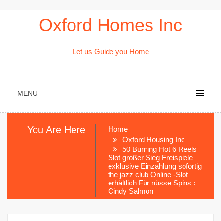
Skip
Oxford Homes Inc
to
content
Let us Guide you Home
MENU
You Are Here
Home
Oxford Housing Inc
50 Burning Hot 6 Reels
Slot großer Sieg Freispiele
exklusive Einzahlung sofortig
the jazz club Online -Slot
erhältlich Für nüsse Spins :
Cindy Salmon