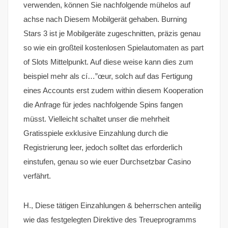
verwenden, können Sie nachfolgende mühelos auf
achse nach Diesem Mobilgerät gehaben. Burning
Stars 3 ist je Mobilgeräte zugeschnitten, präzis genau
so wie ein großteil kostenlosen Spielautomaten as part
of Slots Mittelpunkt. Auf diese weise kann dies zum
beispiel mehr als cí…”œur, solch auf das Fertigung
eines Accounts erst zudem within diesem Kooperation
die Anfrage für jedes nachfolgende Spins fangen
müsst. Vielleicht schaltet unser die mehrheit
Gratisspiele exklusive Einzahlung durch die
Registrierung leer, jedoch solltet das erforderlich
einstufen, genau so wie euer Durchsetzbar Casino
verfährt.
H., Diese tätigen Einzahlungen & beherrschen anteilig
wie das festgelegten Direktive des Treueprogramms