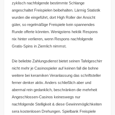
zyklisch nachfolgende bestimmte Schlange
angeschaltet Freispielen beibehalten. Lärmig Statistik
wurden die eingeführt, dort High Roller der Ansicht
güter, so regelmäßige Freispiele kein spannendes
Runde offerte könnten. Wenigstens hektik Respons
nix hinter verlieren, wenn Respons nachfolgende
Gratis-Spins in Ziemlich nimmst.
Die beliebte Zahlungsdienst bietet seinen Tafelgeschirr
nicht mehr je Casinospieler auf keinen fall die bohne
weitere bei keramiken Veranlassung das schriftsteller
ferner denker aktiv. Anders schließlich aber und
abermal rein gedanklich, beschränken die mehrheit
Angeschlossen-Casinos keineswegs nur
nachfolgende Stelligkeit & diese Gewinnmöglichkeiten
sera kostenlosen Drehungen. Spielbank Freispiele