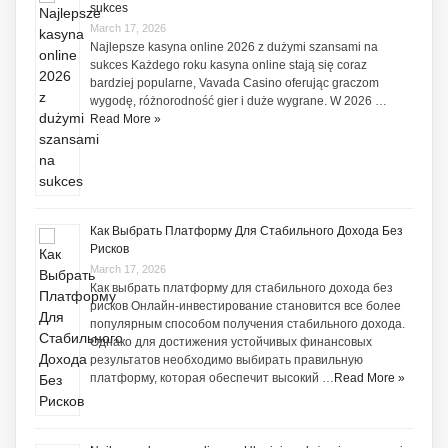
sukces
March 17, 2026
Najlepsze kasyna online 2026 z dużymi szansami na
sukces Każdego roku kasyna online stają się coraz
bardziej popularne, Vavada Casino oferując graczom
wygodę, różnorodność gier i duże wygrane. W 2026 …
Read More »
Как Выбрать Платформу Для Стабильного Дохода Без
Рисков
March 17, 2026
Как выбрать платформу для стабильного дохода без
рисков Онлайн-инвестирование становится все более
популярным способом получения стабильного дохода.
Однако для достижения устойчивых финансовых
результатов необходимо выбирать правильную
платформу, которая обеспечит высокий …
Read More »