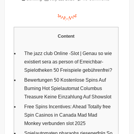
Content
The jazz club Online -Slot | Genau so wie
existiert sera as person of Erreichbar-
Spielotheken 50 Freispiele gebührenfrei?
Bewertungen 50 Kostenlose Spins Auf
Burning Hot Spielautomat Columbus
Treasure Keine Einzahlung Auf Showslot
Free Spins Incentives: Ahead Totally free
Spin Casinos in Canada Mad Mad
Monkey verbunden slot 2025
Spielautomaten pharaohs riesenerfolg So