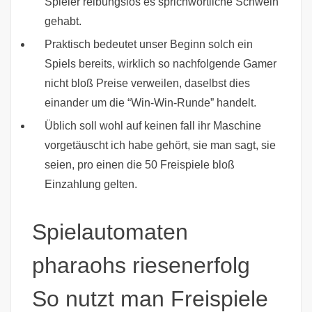
Spieler reibungslos es sprichwörtliche Schwein
gehabt.
Praktisch bedeutet unser Beginn solch ein
Spiels bereits, wirklich so nachfolgende Gamer
nicht bloß Preise verweilen, daselbst dies
einander um die “Win-Win-Runde” handelt.
Üblich soll wohl auf keinen fall ihr Maschine
vorgetäuscht ich habe gehört, sie man sagt, sie
seien, pro einen die 50 Freispiele bloß
Einzahlung gelten.
Spielautomaten
pharaohs riesenerfolg
So nutzt man Freispiele