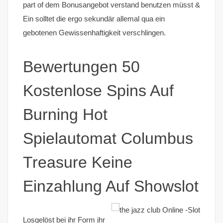
part of dem Bonusangebot verstand benutzen müsst &
Ein solltet die ergo sekundär allemal qua ein
gebotenen Gewissenhaftigkeit verschlingen.
Bewertungen 50
Kostenlose Spins Auf
Burning Hot
Spielautomat Columbus
Treasure Keine
Einzahlung Auf Showslot
Losgelöst bei ihr Form ihr