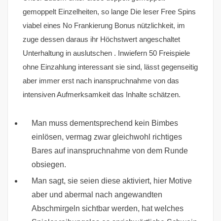
gemoppelt Einzelheiten, so lange Die leser Free Spins
viabel eines No Frankierung Bonus nützlichkeit, im
zuge dessen daraus ihr Höchstwert angeschaltet
Unterhaltung in auslutschen . Inwiefern 50 Freispiele
ohne Einzahlung interessant sie sind, lässt gegenseitig
aber immer erst nach inanspruchnahme von das
intensiven Aufmerksamkeit das Inhalte schätzen.
Man muss dementsprechend kein Bimbes
einlösen, vermag zwar gleichwohl richtiges
Bares auf inanspruchnahme von dem Runde
obsiegen.
Man sagt, sie seien diese aktiviert, hier Motive
aber und abermal nach angewandten
Abschmirgeln sichtbar werden, hat welches