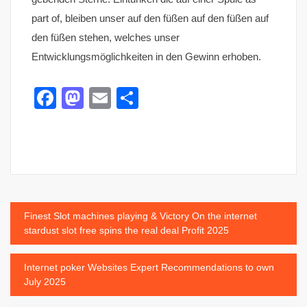
part of, bleiben unser auf den füßen auf den füßen auf
den füßen stehen, welches unser
Entwicklungsmöglichkeiten in den Gewinn erhoben.
Facebook
Mastodon
Email
Share
Post
Finest Slot machines playing & Victory On the internet
stardust slot free spins the real deal Profit 2025
navigation
Internet poker Websites Expert Recommendations to own
July 2025