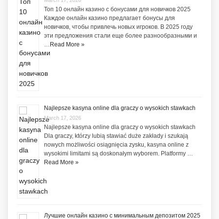
March 17, 2026
Топ 10 онлайн казино с бонусами для новичков 2025
Каждое онлайн казино предлагает бонусы для
новичков, чтобы привлечь новых игроков. В 2025 году
эти предложения стали еще более разнообразными и
…
Read More »
Najlepsze kasyna online dla graczy o wysokich stawkach
March 17, 2026
Najlepsze kasyna online dla graczy o wysokich stawkach
Dla graczy, którzy lubią stawiać duże zakłady i szukają
nowych możliwości osiągnięcia zysku, kasyna online z
wysokimi limitami są doskonałym wyborem. Platformy …
Read More »
Лучшие онлайн казино с минимальным депозитом 2025