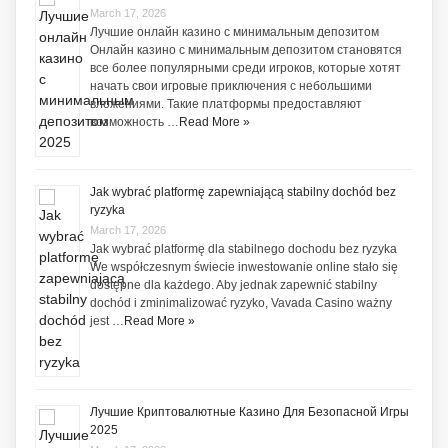
March 17, 2026
Лучшие онлайн казино с минимальным депозитом
Онлайн казино с минимальным депозитом становятся
все более популярными среди игроков, которые хотят
начать свои игровые приключения с небольшими
вложениями. Такие платформы предоставляют
возможность …
Read More »
Jak wybrać platformę zapewniającą stabilny dochód bez
ryzyka
March 17, 2026
Jak wybrać platformę dla stabilnego dochodu bez ryzyka
We współczesnym świecie inwestowanie online stało się
dostępne dla każdego. Aby jednak zapewnić stabilny
dochód i zminimalizować ryzyko, Vavada Casino ważny
jest …
Read More »
Лучшие Криптовалютные Казино Для Безопасной Игры
2025