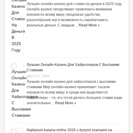
Лучшие онлайн казино для ставок на деньги в 2025 году
Онлайн казино продолжают привлекать внимание
игроков по всему миру, предлагая удобство,
разнообразие игр и возможность зарабатывать
реальные деньги. С каждым …
Read More »
Лучшие Онлайн Казино Для Хайроллеров С Высокими
Ставками
March 17, 2026
Лучшие онлайн казино для хайроллеров с высокими
ставками Мир онлайн-казино привлекает тысячи
игроков по всему миру, и среди них выделяются
хайроллеры – те, кто готов делать большие ставки ради
значительных …
Read More »
Najlepsze kasyna online 2026 z dużymi szansami na