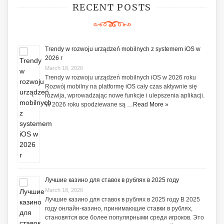
RECENT POSTS
Trendy w rozwoju urządzeń mobilnych z systemem iOS w
2026 r
March 18, 2026
Trendy w rozwoju urządzeń mobilnych iOS w 2026 roku
Rozwój mobilny na platformę iOS cały czas aktywnie się
rozwija, wprowadzając nowe funkcje i ulepszenia aplikacji.
W 2026 roku spodziewane są …
Read More »
Лучшие казино для ставок в рублях в 2025 году
March 18, 2026
Лучшие казино для ставок в рублях в 2025 году В 2025
году онлайн-казино, принимающие ставки в рублях,
становятся все более популярными среди игроков. Это